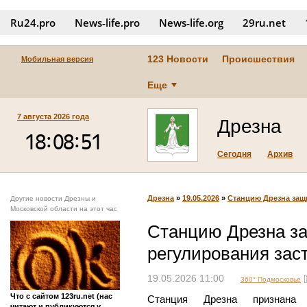
Ru24.pro
News‑life.pro
News‑life.org
29ru.net
123 Новости
Происшествия
Мобильная версия
Еще
7 августа 2026 года
Дрезна
Сегодня
Архив
Дрезна
»
19.05.2026
»
Станцию Дрезна защ
Другие новости Дрезны и
Московской области на этот час
Станцию Дрезна з
регулирования зас
19.05.2026 11:00
360° Подмосковье
Что с сайтом 123ru.net (нас
Станция Дрезна признана 
читают и публикуются у