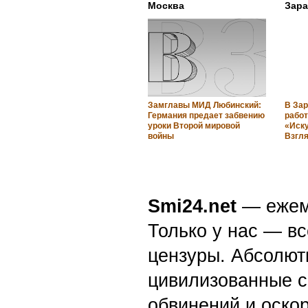
Москва
Зара
Замглавы МИД Любинский:
В За
Германия предает забвению
рабо
уроки Второй мировой
«Иску
войны
Взгл
Smi24.net
— ежеми
Только у нас — вс
цензуры. Абсолютн
цивилизованные с
обвинений и оскор