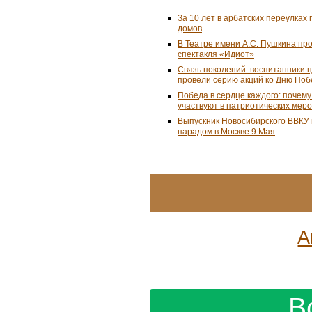
За 10 лет в арбатских переулках 
домов
В Театре имени А.С. Пушкина пр
спектакля «Идиот»
Связь поколений: воспитанники 
провели серию акций ко Дню По
Победа в сердце каждого: почем
участвуют в патриотических мер
Выпускник Новосибирского ВВКУ
парадом в Москве 9 Мая
А
В