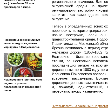
регионального значения. Для с
нас). Уже более 70 млн.
окружающей среды на приле
просмотров в мире.
регулирования застройки и хозя
защитить как само здание вокз
окружение.
Теперь в определенных зонах о
переносить историко-градостро
новые постройки, если они
градостроительной среде. Подро
Пассажиры совершили 870
Правительства Московской обла
тысяч поездок на дачных
маршрутах в Подмосковье
Дрезна появилась в период стр
железной дороги (1858–1862 г
Екатерине II бывшие крестья
станки, за несколько поколе
прославивших регион на всю и
деревянным, но в 1903 году по 
Ивановича Покровского возвели 
встречает пассажиров. Вокз
Исследование пролило свет
дореволюционных памятников го
на долгосрочные
и, пожалуй, единственный, 
последствия от нездоровой
пищи
первоначальному назначению.
Читать новость на сайте 360° Подмоско