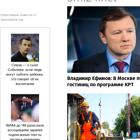
Спортивные новости от
Sportsweek.org
Семак — о сыне
Соболева: если люди
могут хейтить ребёнка,
Владимир Ефимов: В Москве п
это говорит об их
гостиниц по программе КРТ
воспитании
ФИФА до ЧМ разослала
ассоциациям заранее
подписанные тексты
писем в поддержку