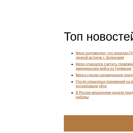
Топ новостей
Фицо подтвердил, что передал П
личной встрече с Зеленским
Мерц отказался считать тревожн
американских войск из Германии
Минск сделал неожиданное пред
После серьезных поражений на 
потребовали уйти
В России мошенники начали пре
наборы