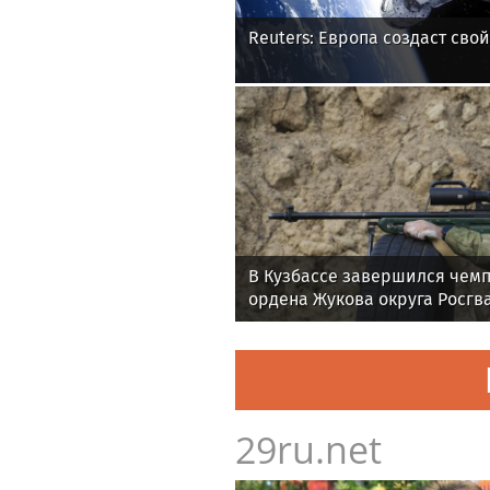
Reuters: Европа создаст свой
В Кузбассе завершился чем
ордена Жукова округа Росгв
служебно-боевой стрельбе
29ru.net