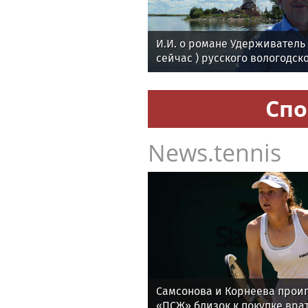
И.И. о романе Удерживател
сейчас ) русского вологодск
поэта Андрея Малышева ( р
в 2016 г. )
Спо
News.tennis
Самсонова и Корнеева проиг
«ПСЖ» близок к покупке врат