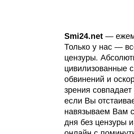
Smi24.net
— ежеми
Только у нас — вс
цензуры. Абсолютн
цивилизованные с
обвинений и оскор
зрения совпадает
если Вы отстаивае
навязываем Вам с
дня без цензуры и
онлайн с поминут