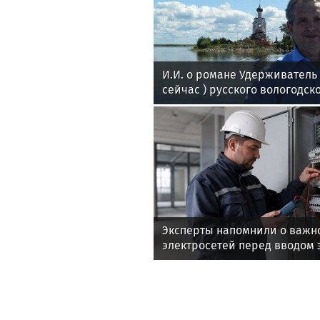
И.И. о романе Удерживател
сейчас ) русского вологодск
поэта Андрея Малышева ( р
в 2016 г. )
Эксперты напомнили о важн
электросетей перед вводом 
эксплуатацию