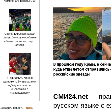
чемпионате Европы U19
Сергей Кирьяков назвал
самую большую проблему
«Локомотива» на старте
сезона
В прошлом году Крым, а сейчас
куда этим летом отправились
российские звезды
«Тащил чуть ли не в
одиночку». Ву высказался
о Даку после игры
«Спартака» с
«Краснодаром»
СМИ24.net
— пра
русском языке с
Добавить новость -
здесь