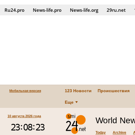
Ru24.pro
News‑life.pro
News‑life.org
29ru.net
123 Новости
Происшествия
Мобильная версия
Еще
10 августа 2026 года
World New
Today
Archive