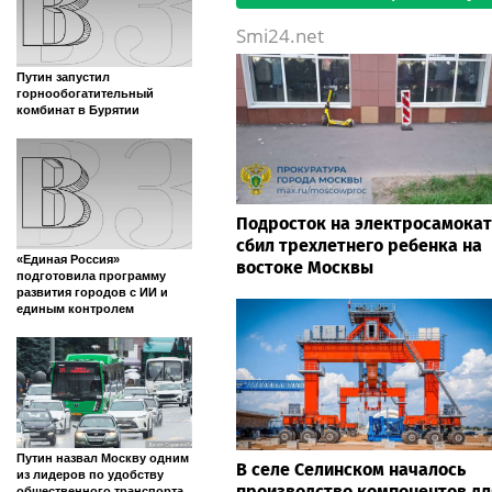
Smi24.net
Путин запустил
горнообогатительный
комбинат в Бурятии
Подросток на электросамока
сбил трехлетнего ребенка на
«Единая Россия»
востоке Москвы
подготовила программу
развития городов с ИИ и
единым контролем
Путин назвал Москву одним
В селе Селинском началось
из лидеров по удобству
производство компонентов дл
общественного транспорта