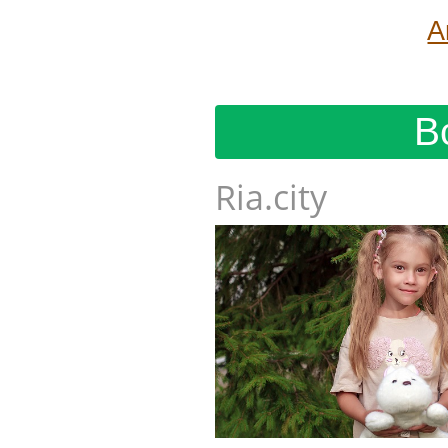
А
В
Ria.city