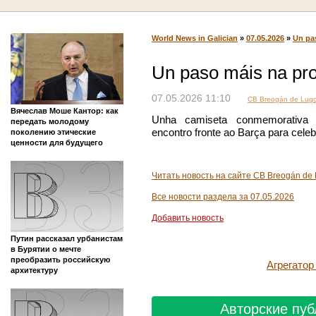
World News in Galician
»
07.05.2026
»
Un pa
Un paso máis na pr
07.05.2026 11:10
CB Breogán de Lug
Вячеслав Моше Кантор: как
Unha camiseta conmemorativa 
передать молодому
encontro fronte ao Barça para celeb
поколению этические
ценности для будущего
Читать новость на сайте CB Breogán de
Все новости раздела за 07.05.2026
Добавить новость
Путин рассказал урбанистам
в Бурятии о мечте
преобразить российскую
Агрегато
архитектуру
Авторские пуб