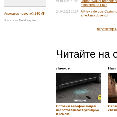
Jordan Walker preséntas
21.04.2026 19:00
atmosfera do Pazo
A Previa de Luis Casimir
24.04.2026 14:17
Агрегатор новостей 24СМИ
ante Asisa Joventut
Новости от TheMoneytizer
Агрегатор
Читайте на 
Личное
Нас
Сотовый телефон выдал
Салам
несостоявшегося угонщика
свети
в Томске