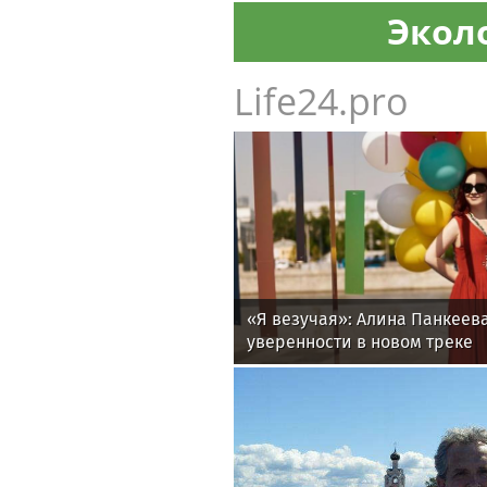
Экол
Life24.pro
«Я везучая»: Алина Панкеев
уверенности в новом треке