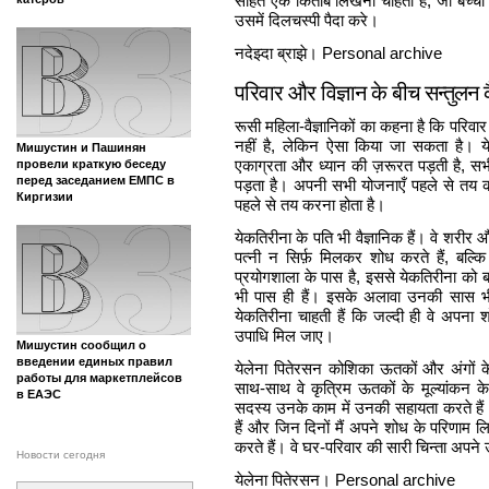
सहित एक किताब लिखना चाहती हैं, जो बच्चों 
उसमें दिलचस्पी पैदा करे।
नदेझ्दा ब्राझे। Personal archive
परिवार और विज्ञान के बीच सन्तुलन 
रूसी महिला-वैज्ञानिकों का कहना है कि परिवार 
नहीं है, लेकिन ऐसा किया जा सकता है। 
Мишустин и Пашинян
एकाग्रता और ध्यान की ज़रूरत पड़ती है, सभी 
провели краткую беседу
перед заседанием ЕМПС в
पड़ता है। अपनी सभी योजनाएँ पहले से तय करन
Киргизии
पहले से तय करना होता है।
येकतिरीना के पति भी वैज्ञानिक हैं। वे शरीर और
पत्नी न सिर्फ़ मिलकर शोध करते हैं, बल्क
प्रयोगशाला के पास है, इससे येकतिरीना को ब
भी पास ही हैं। इसके अलावा उनकी सास 
येकतिरीना चाहती हैं कि जल्दी ही वे अपना श
उपाधि मिल जाए।
Мишустин сообщил о
введении единых правил
येलेना पितेरसन कोशिका ऊतकों और अंगों के
работы для маркетплейсов
साथ-साथ वे कृत्रिम ऊतकों के मूल्यांकन के
в ЕАЭС
सदस्य उनके काम में उनकी सहायता करते हैं। 
हैं और जिन दिनों मैं अपने शोध के परिणाम लिख 
करते हैं। वे घर-परिवार की सारी चिन्ता अपने
Новости сегодня
येलेना पितेरसन। Personal archive