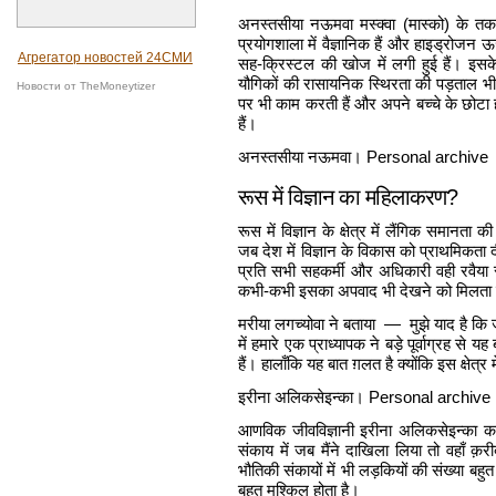
अनस्तसीया नऊमवा मस्क्वा (मास्को) के तकन
प्रयोगशाला में वैज्ञानिक हैं और हाइड्रोजन 
Агрегатор новостей 24СМИ
सह-क्रिस्टल की खोज में लगी हुई हैं। इसक
यौगिकों की रासायनिक स्थिरता की पड़ताल भी
Новости от TheMoneytizer
पर भी काम करती हैं और अपने बच्चे के छोटा
हैं।
अनस्तसीया नऊमवा। Personal archive
रूस में विज्ञान का महिलाकरण?
रूस में विज्ञान के क्षेत्र में लैंगिक समानता क
जब देश में विज्ञान के विकास को प्राथमिकता 
प्रति सभी सहकर्मी और अधिकारी वही रवैया रखते
कभी-कभी इसका अपवाद भी देखने को मिलता 
मरीया लगच्योवा ने बताया — मुझे याद है कि जब 
में हमारे एक प्राध्यापक ने बड़े पूर्वाग्रह से य
हैं। हालाँकि यह बात ग़लत है क्योंकि इस क्षेत्र 
इरीना अलिकसेइन्का। Personal archive
आणविक जीवविज्ञानी इरीना अलिकसेइन्का कहती 
संकाय में जब मैंने दाखिला लिया तो वहाँ क़र
भौतिकी संकायों में भी लड़कियों की संख्या बहुत
बहुत मुश्किल होता है।