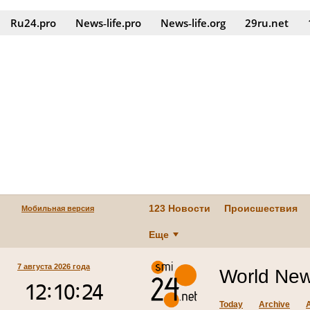
Ru24.pro
News‑life.pro
News‑life.org
29ru.net
123 Новости
Происшествия
Мобильная версия
Еще
7 августа 2026 года
World New
Today
Archive