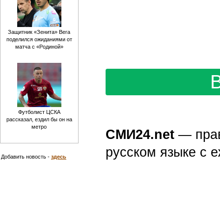
Защитник «Зенита» Вега
поделился ожиданиями от
матча с «Родиной»
Футболист ЦСКА
рассказал, ездил бы он на
метро
СМИ24.net
— пра
русском языке с
Добавить новость -
здесь