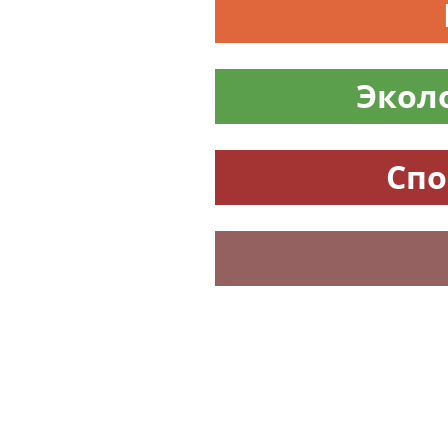
Экол
Спо