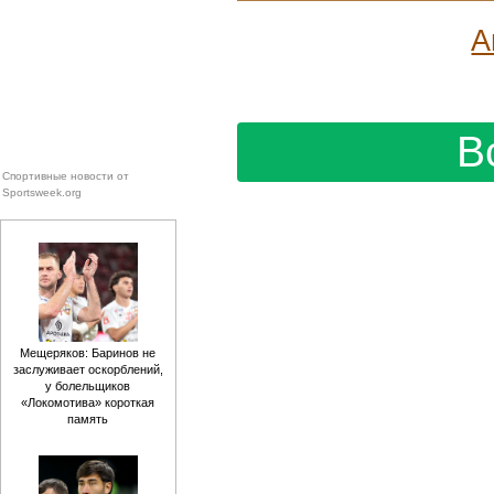
А
В
Спортивные новости от
Sportsweek.org
Мещеряков: Баринов не
заслуживает оскорблений,
у болельщиков
«Локомотива» короткая
память