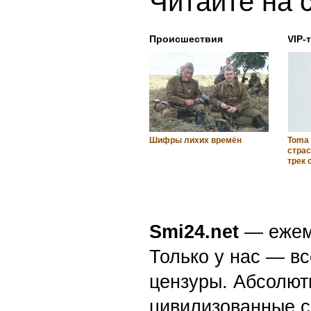
Читайте на 
Происшествия
VIP-
Шифры лихих времён
Toma
страс
трек
Smi24.net
— ежеми
Только у нас — вс
цензуры. Абсолютн
цивилизованные с