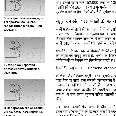
था। इससे ऊपर यानी 52,800 रुपए से 105
वैज्ञानिकों और 28.4 प्रतिशत पुरुष-वैज्ञानि
प्रतिशत महिला-वैज्ञानिकों और 6.8 प्रतिशत पु
Землетрясение магнитудой
सूत्रों का खेल : रसायनज्ञों की महा
4,9 произошло на юго-
западе Китая в провинции
रूसी महिला-वैज्ञानिकों का कहना है कि वे इस
Сычуань
असर रहा। येकतिरीना ल्युकमानवा ने बताय
जैवशारीरिक रसायन संस्थान में काम करते थ
से ही दवाइयाँ बनाना चाहती थी। इसीलिए मैने
येकतिरीना के पास चार आविष्कारों के पेटेण्ट हैं।
की स्मृति को समृद्ध करते हैं, भ्रूण के व
कोशिकाओं के विकास को नियन्त्रित करते हैं।
Китай резко нарастил
येकतिरीना ल्युकमानवा। Personal archiv
поставки автомобилей в
2026 году
कोशिका-जैवभौतिकशास्त्री नदेझ्दा ब्राझे आज
माता-पिता के साथ रोज़ उनकी प्रयोगशाला मे
वाला कोई नहीं था। वे बताती हैं — उस प्रयो
उपकरणों की महक के बीच बैठी रहती थी। जब
होते थे, मैं उस समय चुपचाप सफ़ेद काग़ज़ों
थी।
अब नदेझ्दा ऊतकों और शरीर के विभिन अंगों म
В Новороссийске объявили
हृदय रोग और मधुमेह के खिलाफ़ संघर्ष में मदद क
угрозу атаки безэкипажных
катеров