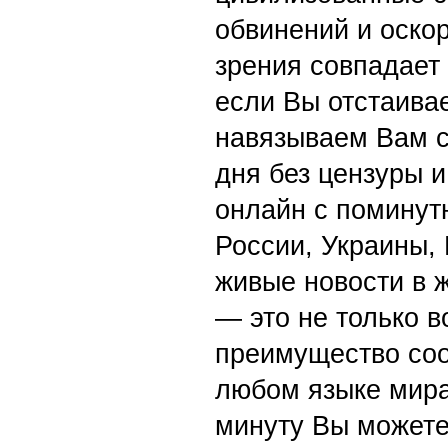
обвинений и оскор
зрения совпадает
если Вы отстаивае
навязываем Вам с
дня без цензуры и
онлайн с поминут
России, Украины,
живые новости в 
— это не только в
преимущество со
любом языке мира
минуту Вы можете