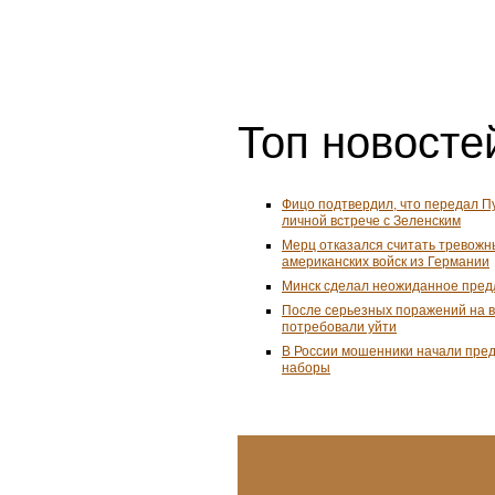
Топ новостей
Фицо подтвердил, что передал П
личной встрече с Зеленским
Мерц отказался считать тревожн
американских войск из Германии
Минск сделал неожиданное пред
После серьезных поражений на 
потребовали уйти
В России мошенники начали пре
наборы