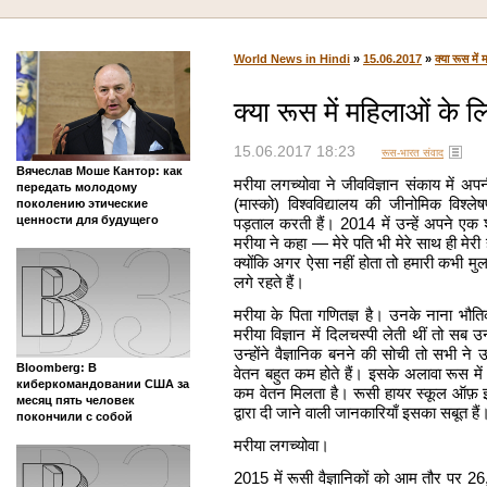
World News in Hindi
»
15.06.2017
»
क्या रूस में
क्या रूस में महिलाओं के 
15.06.2017 18:23
रूस-भारत संवाद
Вячеслав Моше Кантор: как
मरीया लगच्योवा ने जीवविज्ञान संकाय में अपन
передать молодому
(मास्को) विश्वविद्यालय की जीनोमिक विश्ले
поколению этические
ценности для будущего
पड़ताल करती हैं। 2014 में उन्हें अपने एक
मरीया ने कहा — मेरे पति भी मेरे साथ ही मेरी
क्योंकि अगर ऐसा नहीं होता तो हमारी कभी मु
लगे रहते हैं।
मरीया के पिता गणितज्ञ है। उनके नाना भौति
मरीया विज्ञान में दिलचस्पी लेती थीं तो सब 
उन्होंने वैज्ञानिक बनने की सोची तो सभी ने उनस
Bloomberg: В
वेतन बहुत कम होते हैं। इसके अलावा रूस में मह
киберкомандовании США за
कम वेतन मिलता है। रूसी हायर स्कूल ऑफ़ इ
месяц пять человек
द्वारा दी जाने वाली जानकारियाँ इसका सबूत हैं
покончили с собой
मरीया लगच्योवा।
2015 में रूसी वैज्ञानिकों को आम तौर पर 