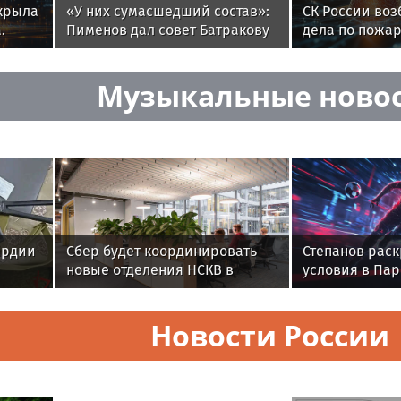
ткрыла
«У них сумасшедший состав»:
СК России воз
.
Пименов дал совет Батракову
дела по пожа
на фоне интереса
домах
«Галатасарая»
Музыкальные ново
ардии
Сбер будет координировать
Степанов рас
новые отделения НСКВ в
условия в Пар
Омской и Томской областях
плаванию
ы
Новости России