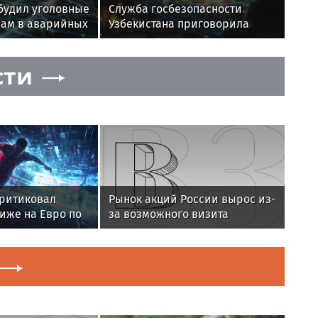
будил уголовные
Служба госбезопасности
рам в аварийных
Узбекистана приговорила
экстремистов к срокам
сти
критиковал
Рынок акций России вырос из-
иже на Евро по
за возможного визита
Уиткоффа и Кушнера