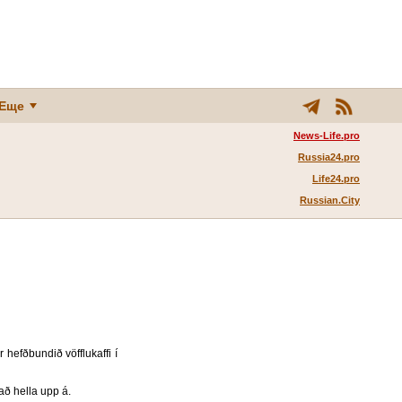
Еще
News-Life.pro
Russia24.pro
Life24.pro
Russian.City
hefðbundið vöfflukaffi í
að hella upp á.