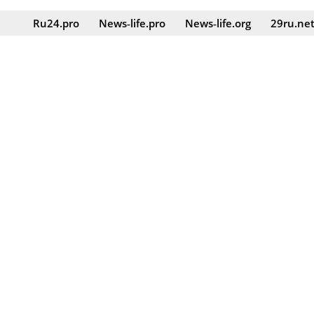
Ru24.pro
News‑life.pro
News‑life.org
29ru.ne