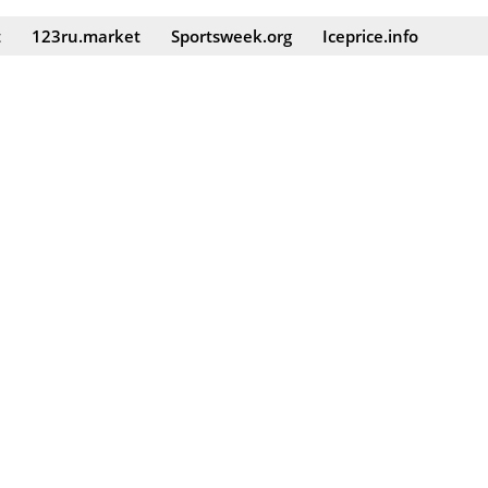
t
123ru.market
Sportsweek.org
Iceprice.info