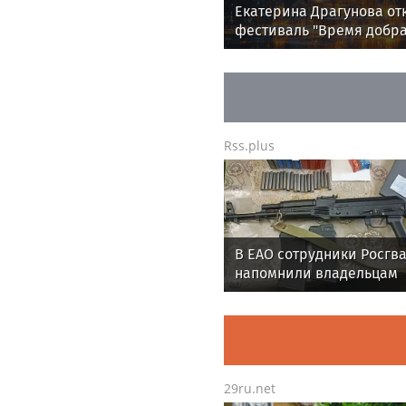
Екатерина Драгунова о
фестиваль "Время добра
Лето" в Москве
Rss.plus
В ЕАО сотрудники Росгв
напомнили владельцам
оружия о последствиях
несвоевременной оплат
штрафов
29ru.net