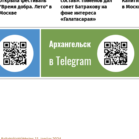
открыла фестиваль
состав»: Пименов дал
Калитн
"Время добра. Лето" в
совет Батракову на
в Моск
Москве
фоне интереса
«Галатасарая»
Архангельск
в Telegram
 fjallahjólaklúbbsins 11. janúar 2024