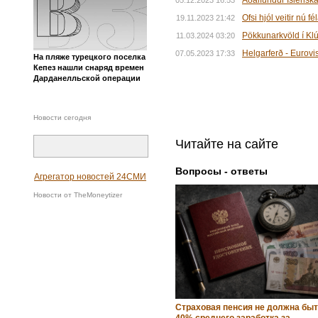
Ofsi hjól veitir nú 
19.11.2023 21:42
Pökkunarkvöld í Kl
11.03.2024 03:20
Helgarferð - Eurovi
07.05.2023 17:33
На пляже турецкого поселка
Кепез нашли снаряд времен
Дарданелльской операции
Новости сегодня
Читайте на сайте
Вопросы - ответы
Агрегатор новостей 24СМИ
Новости от TheMoneytizer
Страховая пенсия не должна быт