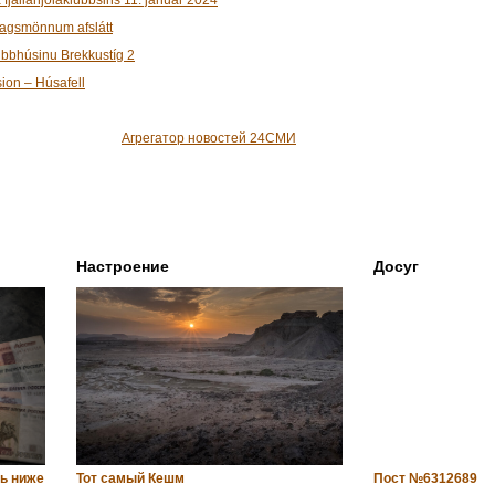
félagsmönnum afslátt
úbbhúsinu Brekkustíg 2
sion – Húsafell
Агрегатор новостей 24СМИ
Настроение
Досуг
ь ниже
Тот самый Кешм
Пост №6312689