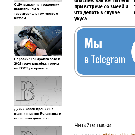
опаснее: как вести себя
США выразили поддержку
при встрече со змеей и
Филиппинам в
что делать в случае
территориальном споре с
укуса
Китаем
Мы
в Telegram
Справки: Тонировка авто в
2026 году: штрафы, нормы
по ГОСТу и правила
Дикий кабан проник на
станцию метро Будапешта и
остановил движение
Читайте также
Aðalfundur Íslenska
05.12.2023 16:53