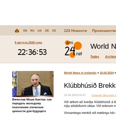
123 Новости
Происшеств
EN
RU
UA
DE
ES
8 августа 2026 года
World N
Today
Archiv
World News in Icelandic
»
16.04.2024
Klúbbhúsið Brekku
16.04.2024 04:47
Icelandic Mountain 
Вячеслав Моше Кантор: как
Við ætlum að kveðja Klúbbhúsið á ták
передать молодому
nýju aðstöðunni okkar. Við reiknum me
поколению этические
ценности для будущего
Vinsamlega merkið við mætingu hér