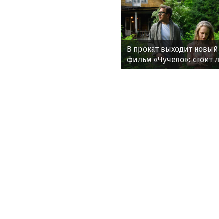
В прокат выходит новый
фильм «Чучело»: стоит 
смотреть и что говорят
критики
Life24.pro
Гастроэнтеролог Садыко
объяснил, как амброзия
может влиять на ЖКТ