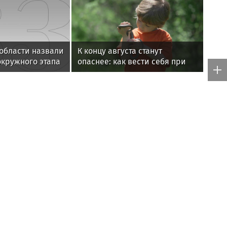
области назвали
К концу августа станут
кружного этапа
опаснее: как вести себя при
 2.0»
встрече со змеей и что делать
в случае укуса
мире
рацией»
Внимание – каждому сеянцу
в августе —
ый месяц