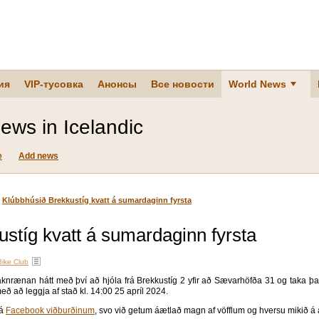
ия
VIP-тусовка
Анонсы
Все новости
World News
ews in Icelandic
e
Add news
»
Klúbbhúsið Brekkustíg kvatt á sumardaginn fyrsta
stíg kvatt á sumardaginn fyrsta
Bike Club
nrænan hátt með því að hjóla frá Brekkustíg 2 yfir að Sævarhöfða 31 og taka þar 
ð að leggja af stað kl. 14:00 25 apríl 2024.
 á
Facebook viðburðinum
, svo við getum áætlað magn af vöfflum og hversu mikið á 