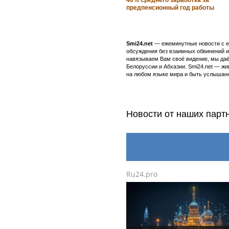
40% среднего заработка за
предпенсионный год работы
Smi24.net
— ежеминутные новости с еж
обсуждения без взаимных обвинений и 
навязываем Вам своё видение, мы даё
Белоруссии и Абхазии. Smi24.net — ж
на любом языке мира и быть услышанн
Новости от наших парт
Ru24.pro