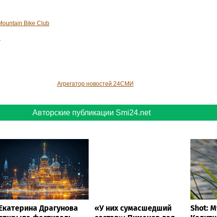
Mountain Bike Club
4
Агрегатор новостей 24СМИ
Авторские публикации Smi24.net
Екатерина Драгунова
«У них сумасшедший
Shot: 