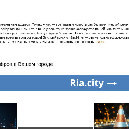
едневным архивом. Только у нас — все главные новости дня без политической цензур
оскорблений. Помните, что не у всех точка зрения совпадает с Вашей. Уважайте мнен
м Вам срез событий дня без цензуры и без купюр. Новости, какие они есть —онлайн 
ивые новости в живом эфире! Быстрый поиск от Smi24.net — это не только возможнос
ым тут же. В любую минуту Вы можете добавить свою новость -
здесь
.
нёров в Вашем городе
Ria.city