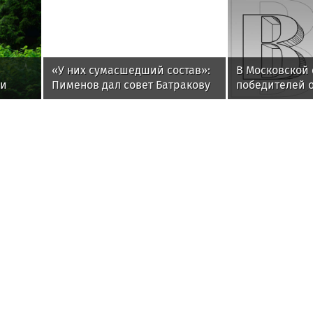
«У них сумасшедший состав»:
В Московской 
ли
Пименов дал совет Батракову
победителей о
на фоне интереса
игры «Зарница
«Галатасарая»
Экология в России и 
в
Гастроэнтеролог Садыков
«Лето с Интег
объяснил, как сахар в рационе
продолжается 
ускоряет изнашивание тканей
заключительн
программы