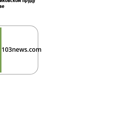
иковском пруду
ве
103news.com