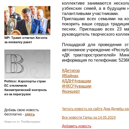
коллективе занимаются нескол
узбекских семей, а в будущем 
талантливыми участниками.
Приглашаю всех семьями на ко
покорить ваши сердца традиция
песнях. Приглашаю всех 23 ма
руководитель творческого колле
WP: Трамп отчитал Хегсета
за нехватку ракет
Площадкой для проведения эт
автономное учреждение «Республ
«ДК тракторостроителей» Мин
информация по телефонам: 52366
#Детигор
#Вайнах
#ДДНЧувашии
Politico: Аэропорты стран
#НКОЧувашии
ЕС отключили
биометрический контроль
#концерт
из-за перегрузок
Читать новость на сайте Дом Дружбы н
Добавь свою новость
бесплатно -
здесь
Все новости Гагры за 14.05.2024
Новости от TheMoneytizer
Добавить новость