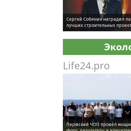
Сергей Собянин наградил ла
лучших строительных проек
Экол
Life24.pro
Пермский ЧОП провёл мощны
фото, результаты и впечатле