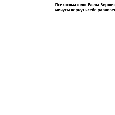
Психосоматолог Елена Вершини
минуты вернуть себе равнове
Топ новостей
Абхазии
Фицо подтвердил, что передал П
личной встрече с Зеленским
Мерц отказался считать тревожн
американских войск из Германии
Минск сделал неожиданное пред
После серьезных поражений на 
потребовали уйти