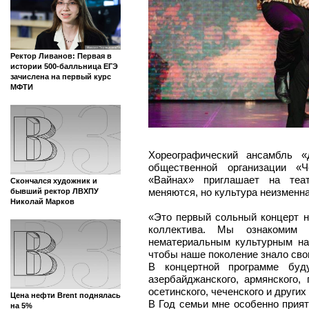
Ректор Ливанов: Первая в
истории 500-балльница ЕГЭ
зачислена на первый курс
МФТИ
Хореографический ансамбль «
общественной организации «Ч
«Вайнах» приглашает на теат
Скончался художник и
меняются, но культура неизменна
бывший ректор ЛВХПУ
Николай Марков
«Это первый сольный концерт н
коллектива. Мы ознакомим 
нематериальным культурным на
чтобы наше поколение знало свои
В концертной программе буду
азербайджанского, армянского, г
осетинского, чеченского и други
Цена нефти Brent поднялась
В Год семьи мне особенно прият
на 5%