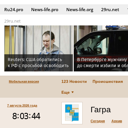
Ru24.pro
News‑life.pro
News‑life.org
29ru.net
29ru.net
Reuters: США обратились
В Петербурге мужчину
к РФ с просьбой освободить
до смерти избили и об
осужденного Гилмана
кипятком из-за 30 тыс
рублей
123 Новости
Происшествия
Мобильная версия
Еще
7 августа 2026 года
Гагра
Сегодня
Архив