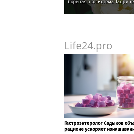
Скрытая экосистема Тавриче
Life24.pro
Гастроэнтеролог Садыков объя
рационе ускоряет изнашивани