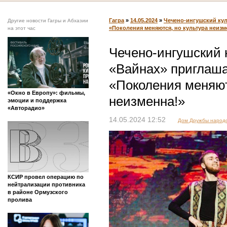
Гагра
»
14.05.2024
»
Чечено-ингушский кул
Другие новости Гагры и Абхазии
«Поколения меняются, но культура неизм
на этот час
Чечено-ингушский 
«Вайнах» приглаша
«Поколения меняют
«Окно в Европу»: фильмы,
неизменна!»
эмоции и поддержка
«Авторадио»
14.05.2024 12:52
Дом Дружбы народо
КСИР провел операцию по
нейтрализации противника
в районе Ормузского
пролива