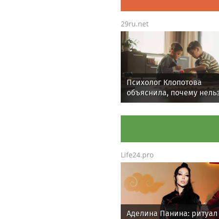
29ru.net
Психолог Клопотова
объяснила, почему нель
часто менять игрушки у
ребенка
Life24.pro
Аделина Панина: ритуал