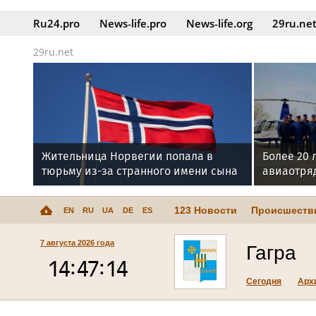
Ru24.pro
News‑life.pro
News‑life.org
29ru.ne
29ru.net
Жительница Норвегии попала в
Более 20 
тюрьму из-за странного имени сына
авиаотря
годовщин
123 Новости
Происшеств
EN
RU
UA
DE
ES
7 августа 2026 года
Гагра
Сегодня
Арх