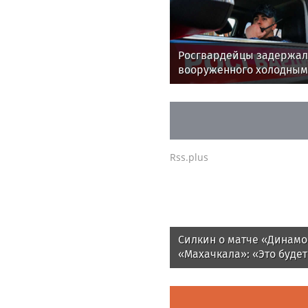
Росгвардейцы задержа
вооруженного холодным
оружием дебошира в
Подмосковье
Rss.plus
Силкин о матче «Динамо
«Махачкала»: «Это будет
на способность подопеч
Шварца решать серьезн
задачи в чемпионате»