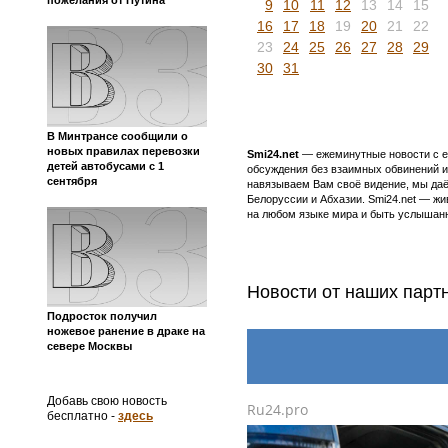
9
10
11
12
13
14
15
16
17
18
19
20
21
22
23
24
25
26
27
28
29
30
31
В Минтрансе сообщили о
новых правилах перевозки
Smi24.net
— ежеминутные новости с еж
детей автобусами с 1
обсуждения без взаимных обвинений и 
сентября
навязываем Вам своё видение, мы даё
Белоруссии и Абхазии. Smi24.net — ж
на любом языке мира и быть услышанн
Новости от наших партн
Подросток получил
ножевое ранение в драке на
севере Москвы
Добавь свою новость
Ru24.pro
бесплатно -
здесь