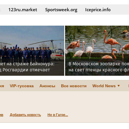
t
123ru.market
Sportsweek.org
Iceprice.info
лет на страже Байконура:
В Московском зоопарке по
д Росгвардии отмечает
на свет птенцы красного ф
у
ия
VIP-тусовка
Анонсы
Все новости
World News
ив
Добавить новость
Не в Гагре...