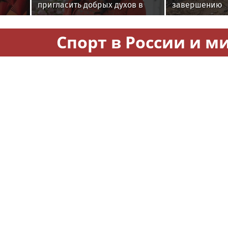
пригласить добрых духов в
завершению
новый дом
Спорт в России и м
играла
Corriere della Sera: Синнер
Шнайдер пер
ой
может пропустить "Мастерс" в
Калинскую и в
Цинциннати
финала WTA 10
Moscow.media