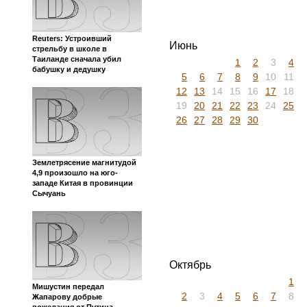
Reuters: Устроивший
Июнь
стрельбу в школе в
Таиланде сначала убил
1
2
3
4
бабушку и дедушку
5
6
7
8
9
10
11
12
13
14
15
16
17
18
19
20
21
22
23
24
25
26
27
28
29
30
Землетрясение магнитудой
4,9 произошло на юго-
западе Китая в провинции
Сычуань
Октябрь
1
Мишустин передал
2
3
4
5
6
7
8
Жапарову добрые
пожелания от Путина