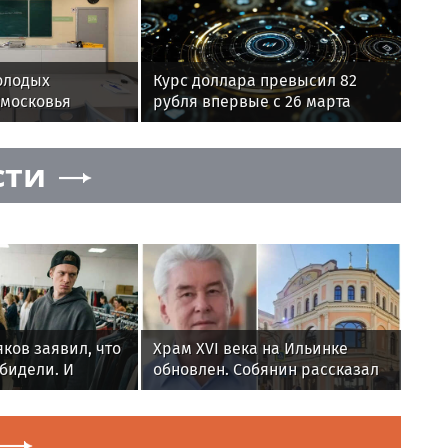
олодых
Курс доллара превысил 82
дмосковья
рубля впервые с 26 марта
латы при
тве
сти
ков заявил, что
Храм XVI века на Ильинке
обидели. И
обновлен. Собянин рассказал
братом из-за
об итогах работ