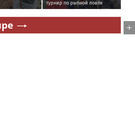
турнир по рыбной ловле
среди команд
железнодорожников
ире
еиграла
Рублёв сенсационно проиграл
ышла в 1/8
281-й ракетке во втором круге
00 в Торонто
«Мастерса» в Монреале