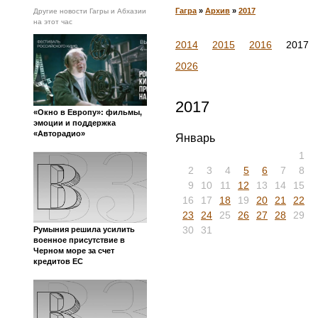
Гагра
»
Архив
»
2017
Другие новости Гагры и Абхазии
на этот час
2014
2015
2016
2017
2026
2017
«Окно в Европу»: фильмы,
эмоции и поддержка
«Авторадио»
Январь
1
2
3
4
5
6
7
8
9
10
11
12
13
14
15
16
17
18
19
20
21
22
23
24
25
26
27
28
29
30
31
Румыния решила усилить
военное присутствие в
Черном море за счет
кредитов ЕС