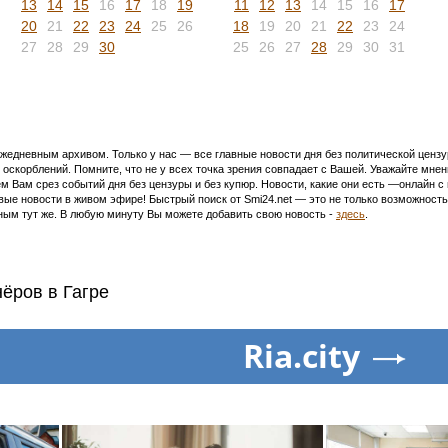
13
14
15
16
17
18
19
11
12
13
14
15
16
17
20
21
22
23
24
25
26
18
19
20
21
22
23
24
27
28
29
30
25
26
27
28
29
30
31
едневным архивом. Только у нас — все главные новости дня без политической цензур
оскорблений. Помните, что не у всех точка зрения совпадает с Вашей. Уважайте мнен
м Вам срез событий дня без цензуры и без купюр. Новости, какие они есть —онлайн 
ивые новости в живом эфире! Быстрый поиск от Smi24.net — это не только возможнос
ым тут же. В любую минуту Вы можете добавить свою новость -
здесь
.
ёров в Гагре
Ria.city