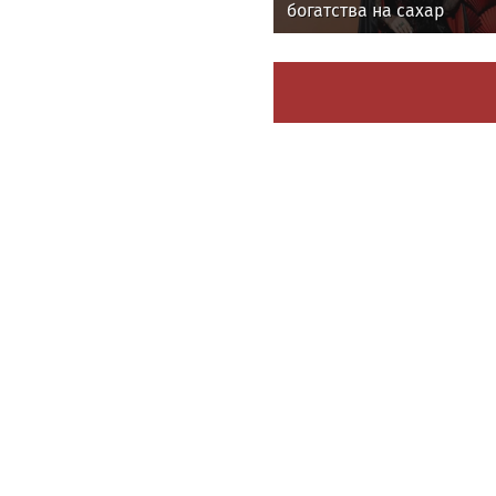
богатства на сахар
News.tennis
Теннисистка Лютова вы
первый турнир под эгид
WTA
News24.pro