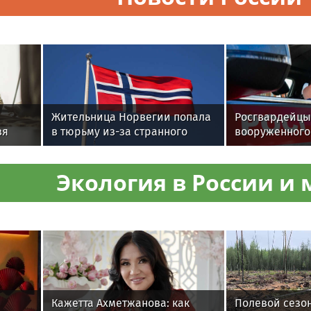
Жительница Норвегии попала
Росгвардейцы
зя
в тюрьму из-за странного
вооруженного
имени сына
оружием дебо
Подмосковье
Экология в России и 
Кажетта Ахметжанова: как
Полевой сезон