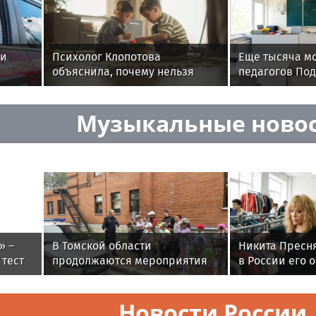
ли
Психолог Клопотова
Еще тысяча м
объяснила, почему нельзя
педагогов По
часто менять игрушки у
получили вып
ребенка
трудоустройс
Музыкальные ново
» –
В Томской области
Никита Пресня
 тест
продолжаются мероприятия
в России его 
ных
всероссийской
рассорился с 
ые
ведомственной акции
политики
Новости России
«Каникулы с Росгвардией»