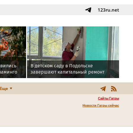
123ru.net
явились
В детском саду в Подольске
ламинго
завершают капитальный ремонт
Еще
Сайты Гагры
Новости Гагры сейчас