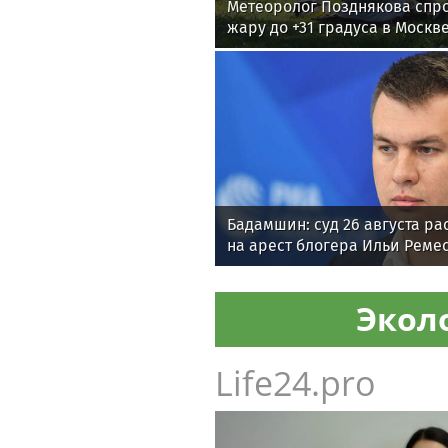
Метеоролог Позднякова спр
жару до +31 градуса в Москв
Бадамшин: суд 26 августа р
на арест блогера Ильи Реме
Экол
Life24.pro