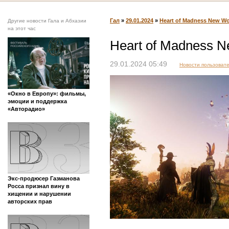
Гал
»
29.01.2024
»
Heart of Madness New Wo
Другие новости Гала и Абхазии
на этот час
Heart of Madness N
29.01.2024 05:49
Новости пользоват
«Окно в Европу»: фильмы,
эмоции и поддержка
«Авторадио»
Экс-продюсер Газманова
Росса признал вину в
хищении и нарушении
авторских прав