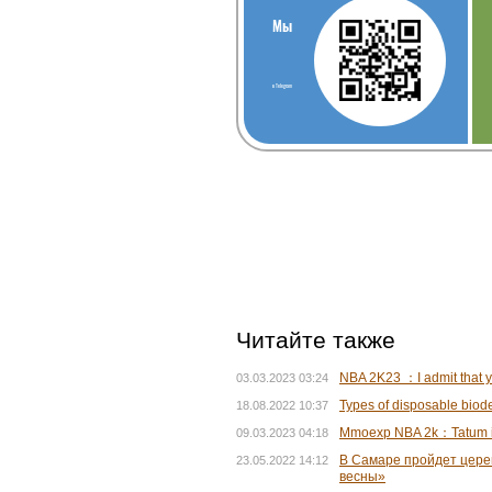
Мы
в Telegram
Читайте также
NBA 2K23 ：I admit that ye
03.03.2023 03:24
Types of disposable biod
18.08.2022 10:37
Mmoexp NBA 2k：Tatum is r
09.03.2023 04:18
В Самаре пройдет цере
23.05.2022 14:12
весны»