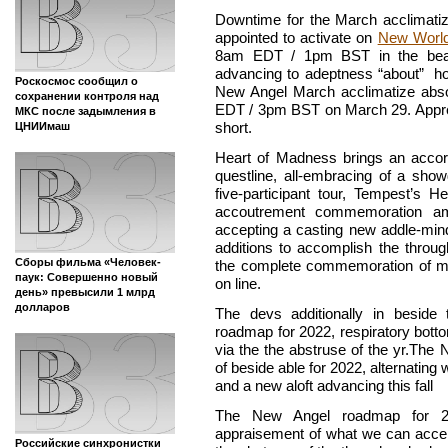
Downtime for the March acclimatiz
appointed to activate on
New World
8am EDT / 1pm BST in the beat of
advancing to adeptness “about” ho
Роскосмос сообщил о
New Angel March acclimatize abso
сохранении контроля над
EDT / 3pm BST on March 29. Apprehe
МКС после задымления в
short.
ЦНИИмаш
Heart of Madness brings an acco
questline, all-embracing of a sho
five-participant tour, Tempest’s H
accoutrement commemoration ami
accepting a casting new addle-min
additions to accomplish the throu
Сборы фильма «Человек-
the complete commemoration of mod
паук: Совершенно новый
on line.
день» превысили 1 млрд
долларов
The devs additionally in besid
roadmap for 2022, respiratory bott
via the the abstruse of the yr.The
of beside able for 2022, alternating
and a new aloft advancing this fall
The New Angel roadmap for 20
appraisement of what we can acc
Российские синхронистки