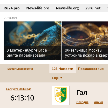
Ru24.pro
News‑life.pro
News‑life.org
29ru.net
29ru.net
В Екатеринбурге Lada
Жительница Москвы
Granta парализовала
устроила пожар в ква
движение на Амундсена
после отказа суда
123 Новости
Происшествия
Мобильная версия
Еще
6 августа 2026 года
Гал
Сегодня
Архив