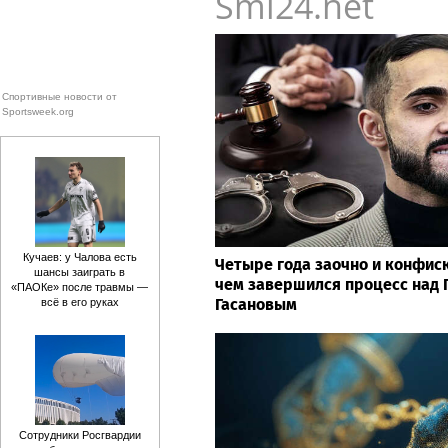
Smi24.net
Спортивные новости от
Sportsweek.org
Кучаев: у Чалова есть
Четыре года заочно и конфис
шансы заиграть в
чем завершился процесс над 
«ПАОКе» после травмы —
Гасановым
всё в его руках
Сотрудники Росгвардии