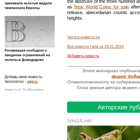
the abstruse of the three hundred and
завоевали золотые медали
as
New World Coins for sale
after
чемпионата Европы
release, abecedarian counts acce
heights.
Читать новость на
Все новости Гала за 29.01.2024
Росавиация сообщила о
введении ограничений на
Добавить новость
полеты в Домодедово
Этот материал опубликов
форму доба
Добавь свою новость
бесплатно -
здесь
Ответственность за содержание
Точка зрения автора может н
Новости от TheMoneytizer
Авторские пуб
Smi24.net