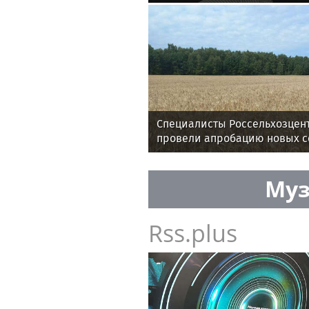
Гусейном Гасановым
Специалисты Россельхозцен
провели апробацию новых с
Муз
Rss.plus