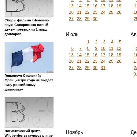
13
14
15
16
17
18
19
1
20
21
22
23
24
25
26
1
27
28
29
30
2
Сборы фильма «Человек-
паук: Совершенно новый
день» превысили 1 млрд
Июль
Ав
долларов
1
2
3
4
5
6
7
8
9
10
11
12
13
14
15
16
17
18
19
1
20
21
22
23
24
25
26
1
27
28
29
30
31
2
3
Генконсул Оранский:
Франция три года не выдает
визу российскому
дипломату
Логистический центр
Ноябрь
Де
Wildberries эвакуировали из-