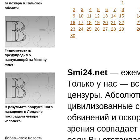
1
за пожара в Тульской
области
2
3
4
5
6
7
8
9
10
11
12
13
14
15
1
16
17
18
19
20
21
22
2
23
24
25
26
27
28
29
2
30
Гидрометцентр
предупредил о
наступающей на Москву
жаре
Smi24.net
— ежеми
Только у нас — вс
цензуры. Абсолютн
цивилизованные с
В результате вооруженного
нападения в Лондоне
обвинений и оскор
пострадали четыре
человека
зрения совпадает
если Вы отстаивае
Добавь свою новость