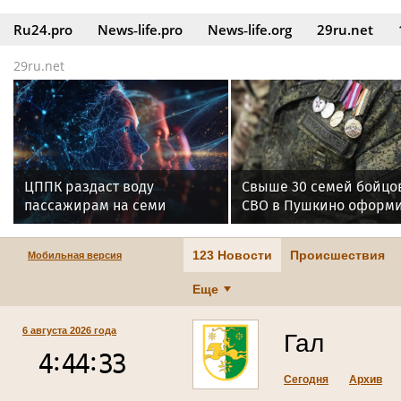
Ru24.pro
News‑life.pro
News‑life.org
29ru.net
29ru.net
ЦППК раздаст воду
Свыше 30 семей бойцо
пассажирам на семи
СВО в Пушкино оформ
вокзалах Москвы
ежегодную выплату
на такси
123 Новости
Происшествия
Мобильная версия
Еще
6 августа 2026 года
Гал
Сегодня
Архив