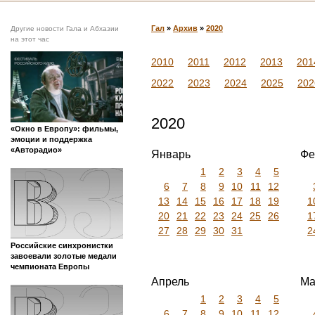
Гал
»
Архив
»
2020
Другие новости Гала и Абхазии
на этот час
2010
2011
2012
2013
201
2022
2023
2024
2025
202
2020
«Окно в Европу»: фильмы,
эмоции и поддержка
«Авторадио»
Январь
Фе
1
2
3
4
5
6
7
8
9
10
11
12
13
14
15
16
17
18
19
1
20
21
22
23
24
25
26
1
27
28
29
30
31
2
Российские синхронистки
завоевали золотые медали
чемпионата Европы
Апрель
Ма
1
2
3
4
5
6
7
8
9
10
11
12