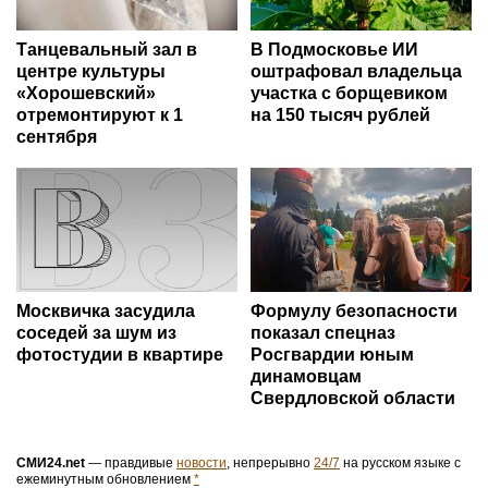
Танцевальный зал в
В Подмосковье ИИ
центре культуры
оштрафовал владельца
«Хорошевский»
участка с борщевиком
отремонтируют к 1
на 150 тысяч рублей
сентября
Москвичка засудила
Формулу безопасности
соседей за шум из
показал спецназ
фотостудии в квартире
Росгвардии юным
динамовцам
Свердловской области
СМИ24.net
— правдивые
новости
, непрерывно
24/7
на русском языке с
ежеминутным обновлением
*