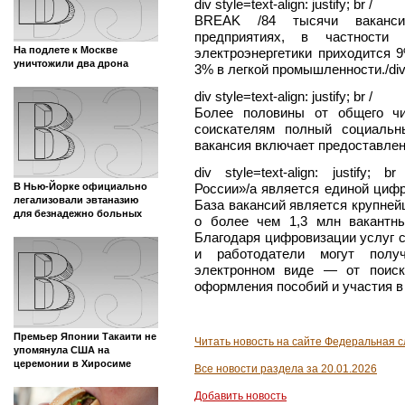
div style=text-align: justify; br /
BREAK /84 тысячи ваканси
предприятиях, в частност
На подлете к Москве
электроэнергетики приходится
уничтожили два дрона
3% в легкой промышленности./di
div style=text-align: justify; br /
Более половины от общего чи
соискателям полный социальн
вакансия включает предоставлен
div style=text-align: justify; b
России»/a является единой циф
В Нью-Йорке официально
легализовали эвтаназию
База вакансий является крупне
для безнадежно больных
о более чем 1,3 млн вакантн
Благодаря цифровизации услуг с
и работодатели могут полу
электронном виде — от поиск
оформления пособий и участия в 
Премьер Японии Такаити не
Читать новость на сайте Федеральная с
упомянула США на
церемонии в Хиросиме
Все новости раздела за 20.01.2026
Добавить новость