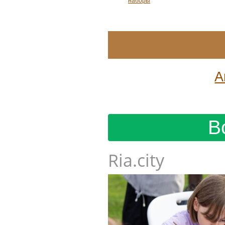
наборы
А
В
Ria.city