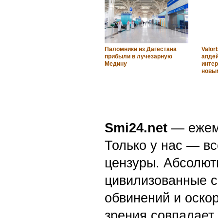
Паломники из Дагестана
Valor
прибыли в лучезарную
апдей
Медину
интер
новы
Smi24.net
— ежеми
Только у нас — вс
цензуры. Абсолютн
цивилизованные с
обвинений и оскор
зрения совпадает