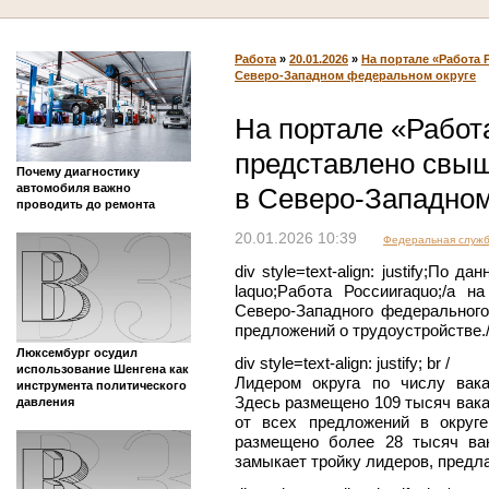
Работа
»
20.01.2026
»
На портале «Работа 
Северо-Западном федеральном округе
На портале «Работ
представлено свыш
Почему диагностику
автомобиля важно
в Северо-Западном
проводить до ремонта
20.01.2026 10:39
Федеральная служба
div style=text-align: justify;По д
laquo;Работа Россииraquo;/a 
Северо-Западного федеральног
предложений о трудоустройстве./
Люксембург осудил
div style=text-align: justify; br /
использование Шенгена как
Лидером округа по числу вака
инструмента политического
Здесь размещено 109 тысяч вака
давления
от всех предложений в округе
размещено более 28 тысяч ва
замыкает тройку лидеров, предла