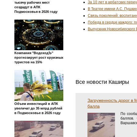
За 10 лет в арбатских пере
тысячу рабочих мест
создадут в АПК
В Театре имени А.С. Пушки
Подмосковья в 2026 году
Связь поколений: воспитан
Победа в сердце каждого: 
Выпускник Новосибирского 
Компания "ВодоходЪ"
прогнозирует рост круизных
туристов на 15%
Все новости Каширы
Загруженность дорог в М
Объем инвестиций в АПК
балла
увеличат до 35 млрд рублей
в Подмосковье в 2026 году
По сообщ
баллов.
Варшавск