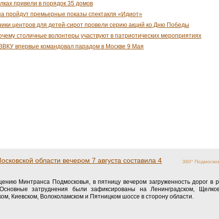
улках привели в порядок 35 домов
на пройдут премьерные показы спектакля «Идиот»
ники центров для детей-сирот провели серию акций ко Дню Победы
почему столичные волонтеры участвуют в патриотических мероприятиях
ВВКУ впервые командовал парадом в Москве 9 Мая
осковской области вечером 7 августа составила 4
360° Подмоско
ению Минтранса Подмосковья, в пятницу вечером загруженность дорог в р
 Основные затруднения были зафиксированы на Ленинградском, Щелков
ом, Киевском, Волоколамском и Пятницком шоссе в сторону области.