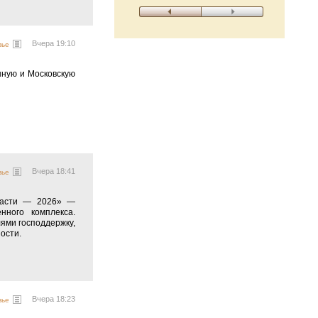
Вчера 19:10
вье
нную и Московскую
Вчера 18:41
вье
бласти — 2026» —
нного комплекса.
ями господдержку,
ости.
Вчера 18:23
вье