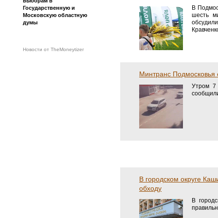
выборам в
В Подмос
Государственную и
шесть м
Московскую областную
обсудили
думы
Кравченк
Новости от TheMoneytizer
Минтранс Подмосковья с
Утром 7 
сообщили
В городском округе Каш
обходу
В городс
правильн