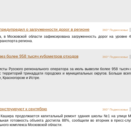
редупредил о загруженности дорог в регионе
360° Подмосковье
та, в Московской области зафиксирована загруженность дорог на уровне 
ранспорта региона.
вез более 958 тысяч кубометров отходов
360° Подмосковье
сты Рузского регионального оператора за июль вывезли более 958 тысяч 
с территорий тринадцати городских и муниципальных округов. Больше всег
, Красногорске и Истре.
онструируют к сентябрю
360° Подмосковье
е Кашира продолжается капитальный ремонт здания школы №1 на улице М
ьная готовность объекта достигла 88%, сообщили во вторник в пресс-сл
ьного комплекса Московской области.