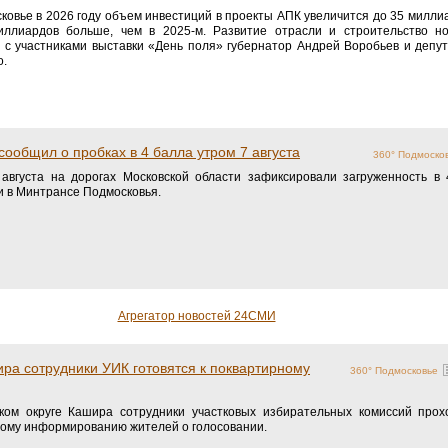
ковье в 2026 году объем инвестиций в проекты АПК увеличится до 35 милли
иллиардов больше, чем в 2025-м. Развитие отрасли и строительство н
 с участниками выставки «День поля» губернатор Андрей Воробьев и депу
о.
ообщил о пробках в 4 балла утром 7 августа
360° Подмоско
августа на дорогах Московской области зафиксировали загруженность в
 в Минтрансе Подмосковья.
Агрегатор новостей 24СМИ
ира сотрудники УИК готовятся к поквартирному
360° Подмосковье
ком округе Кашира сотрудники участковых избирательных комиссий прох
ому информированию жителей о голосовании.