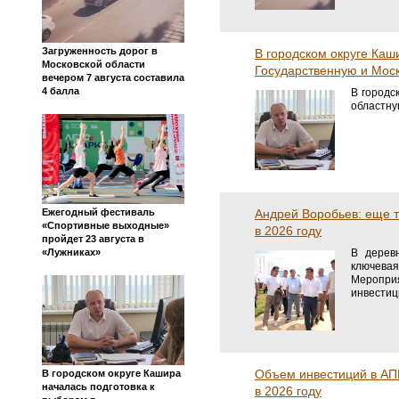
Загруженность дорог в
В городском округе Каш
Московской области
Государственную и Мос
вечером 7 августа составила
4 балла
В городс
областную
Ежегодный фестиваль
Андрей Воробьев: еще т
«Спортивные выходные»
в 2026 году
пройдет 23 августа в
«Лужниках»
В дерев
ключева
Мероприя
инвестиц
Объем инвестиций в АПК
В городском округе Кашира
началась подготовка к
в 2026 году