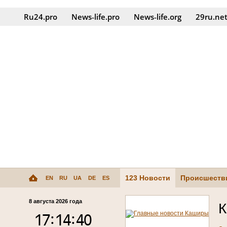
Ru24.pro
News‑life.pro
News‑life.org
29ru.ne
123 Новости
Происшеств
EN
RU
UA
DE
ES
8 августа 2026 года
К