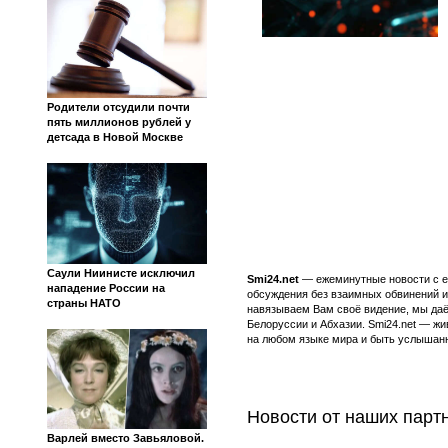
Родители отсудили почти
пять миллионов рублей у
детсада в Новой Москве
Саули Ниинисте исключил
Smi24.net
— ежеминутные новости с еж
нападение России на
обсуждения без взаимных обвинений и 
страны НАТО
навязываем Вам своё видение, мы даё
Белоруссии и Абхазии. Smi24.net — ж
на любом языке мира и быть услышанн
Новости от наших парт
Варлей вместо Завьяловой.