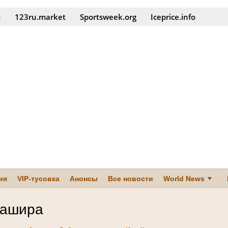
t
123ru.market
Sportsweek.org
Iceprice.info
ия
VIP-тусовка
Анонсы
Все новости
World News
ашира