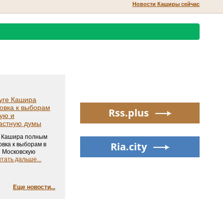
Новости Каширы сейчас
руге Кашира
овка к выборам
Rss.plus
ую и
астную думы
е Кашира полным
Ria.city
овка к выборам в
и Московскую
тать дальше...
Еще новости...