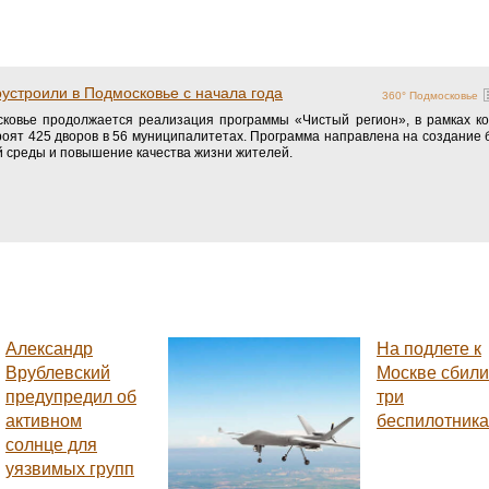
устроили в Подмосковье с начала года
360° Подмосковье
ковье продолжается реализация программы «Чистый регион», в рамках ко
роят 425 дворов в 56 муниципалитетах. Программа направлена на создание
й среды и повышение качества жизни жителей.
Александр
На подлете к
Врублевский
Москве сбили
предупредил об
три
активном
беспилотника
солнце для
уязвимых групп