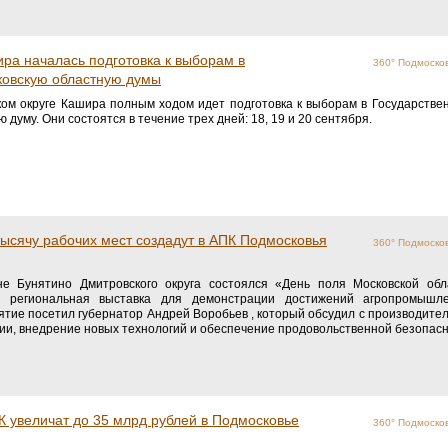
ира началась подготовка к выборам в
360° Подмоско
ковскую областную думы
ком округе Кашира полным ходом идет подготовка к выборам в Государстве
 думу. Они состоятся в течение трех дней: 18, 19 и 20 сентября.
ысячу рабочих мест создадут в АПК Подмосковья
360° Подмоско
не Бунятино Дмитровского округа состоялся «День поля Московской о
я региональная выставка для демонстрации достижений агропромышле
тие посетил губернатор Андрей Воробьев , который обсудил с производител
ии, внедрение новых технологий и обеспечение продовольственной безопасн
 увеличат до 35 млрд рублей в Подмосковье
360° Подмоско