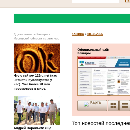
Се
Кашира
»
08.08.2026
Другие новости Каширы и
Московской области на этот час
Официальный сайт
Каширы
Что с сайтом 123ru.net (нас
читают и публикуются у
нас). Уже более 70 млн.
просмотров в мире.
Карта
Топ новостей последне
Андрей Воробьев: еще