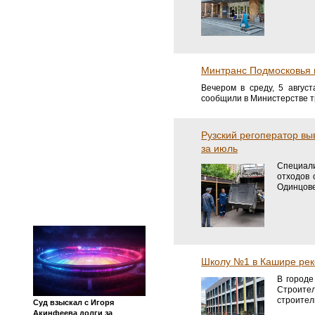
Минтранс Подмосковья п
Вечером в среду, 5 авгус
сообщили в Министерстве т
Рузский регоператор вы
за июль
Специали
отходов 
Одинцове
Школу №1 в Кашире рек
В город
Строител
строител
Суд взыскал с Игоря
Акинфеева долги за