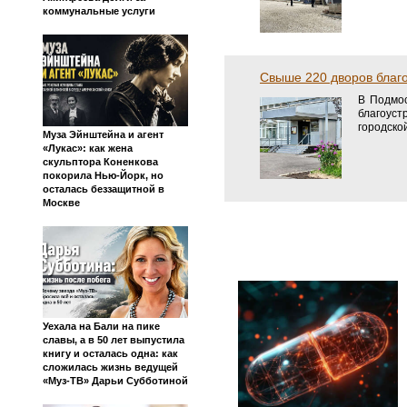
коммунальные услуги
Свыше 220 дворов благо
В Подмос
благоуст
городско
Муза Эйнштейна и агент
«Лукас»: как жена
скульптора Коненкова
покорила Нью-Йорк, но
осталась беззащитной в
Москве
Уехала на Бали на пике
славы, а в 50 лет выпустила
книгу и осталась одна: как
сложилась жизнь ведущей
«Муз-ТВ» Дарьи Субботиной