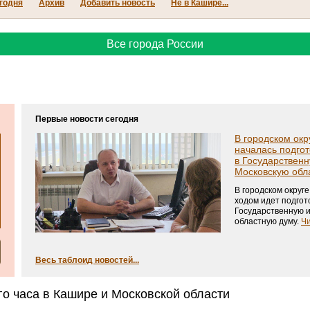
годня
Архив
Добавить новость
Не в Кашире...
Все города России
Первые новости сегодня
В городском ок
началась подгот
в Государственн
Московскую обл
В городском округ
ходом идет подгот
Государственную 
областную думу.
Чи
Весь таблоид новостей...
го часа в Кашире и Московской области