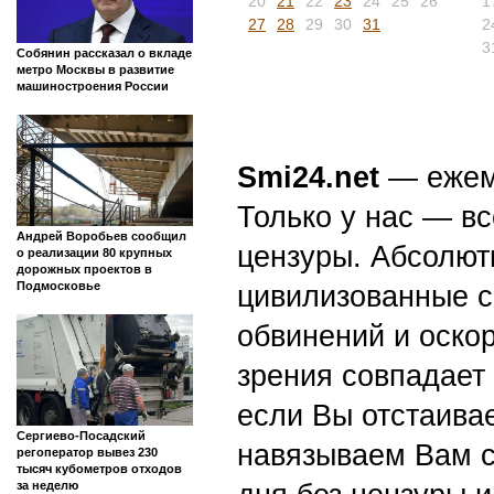
20
21
22
23
24
25
26
1
27
28
29
30
31
2
3
Собянин рассказал о вкладе
метро Москвы в развитие
машиностроения России
Smi24.net
— ежеми
Только у нас — вс
Андрей Воробьев сообщил
цензуры. Абсолютн
о реализации 80 крупных
дорожных проектов в
Подмосковье
цивилизованные с
обвинений и оскор
зрения совпадает
если Вы отстаивае
Сергиево-Посадский
навязываем Вам с
регоператор вывез 230
тысяч кубометров отходов
за неделю