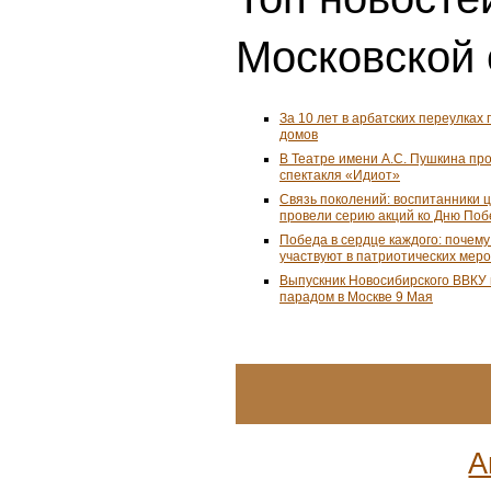
Московской 
За 10 лет в арбатских переулках 
домов
В Театре имени А.С. Пушкина пр
спектакля «Идиот»
Связь поколений: воспитанники 
провели серию акций ко Дню По
Победа в сердце каждого: почем
участвуют в патриотических мер
Выпускник Новосибирского ВВКУ
парадом в Москве 9 Мая
А