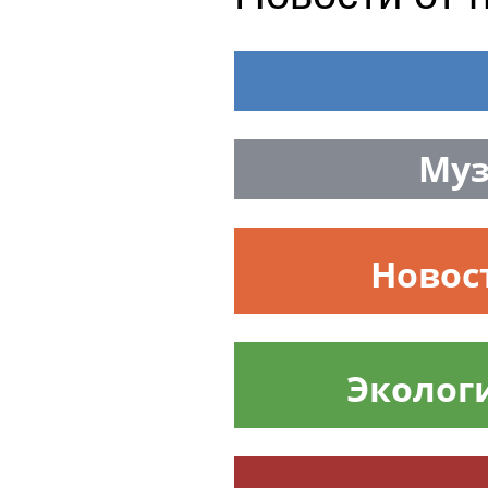
Муз
Новос
Эколог