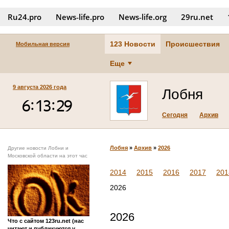
Ru24.pro
News‑life.pro
News‑life.org
29ru.net
123 Новости
Происшествия
Мобильная версия
Еще
9 августа 2026 года
Лобня
Сегодня
Архив
Лобня
»
Архив
»
2026
Другие новости Лобни и
Московской области на этот час
2014
2015
2016
2017
201
2026
2026
Что с сайтом 123ru.net (нас
читают и публикуются у