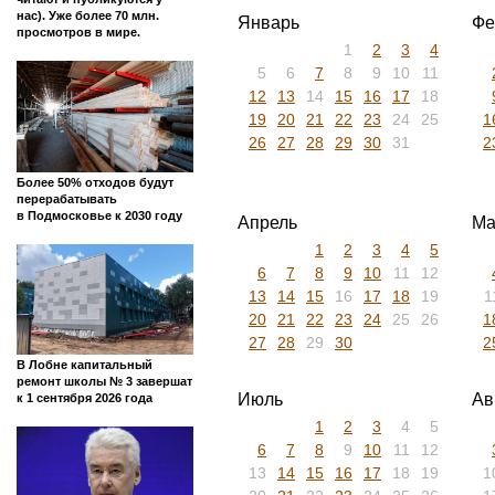
нас). Уже более 70 млн.
Январь
Фе
просмотров в мире.
1
2
3
4
5
6
7
8
9
10
11
12
13
14
15
16
17
18
19
20
21
22
23
24
25
1
26
27
28
29
30
31
2
Более 50% отходов будут
перерабатывать
в Подмосковье к 2030 году
Апрель
Ма
1
2
3
4
5
6
7
8
9
10
11
12
13
14
15
16
17
18
19
1
20
21
22
23
24
25
26
1
27
28
29
30
2
В Лобне капитальный
ремонт школы № 3 завершат
Июль
Ав
к 1 сентября 2026 года
1
2
3
4
5
6
7
8
9
10
11
12
13
14
15
16
17
18
19
1