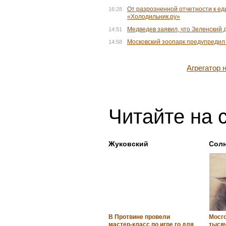
От разрозненной отчетности к ед
16:28
«Холодильник.ру»
Медведев заявил, что Зеленский 
14:51
Московский зоопарк предупредил
14:58
Агрегатор
Читайте на 
Жуковский
Солн
В Протвине провели
Мосг
мастер-класс по игре го для
тысяч