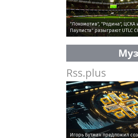
"Локомотив", "Родина", ЦСКА
Паулиста" разыграют UTLC C
Муз
Rss.plus
Игорь Бутман предложил соз