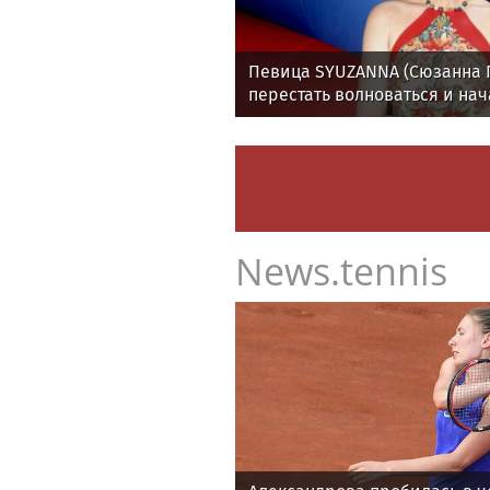
Певица SYUZANNA (Сюзанна Г
перестать волноваться и нач
спокойно
News.tennis