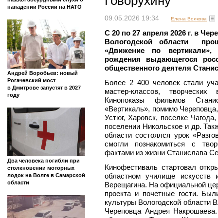
Говорухину
нападении России на НАТО
09.05.2026 19:34
Елена Волкова
С 20 по 27 апреля 2026 г. в Че
Вологодской области прош
«Движение по вертикали»,
рождения выдающегося росси
общественного деятеля Станис
Андрей Воробьев: новый
Рогачевский мост
Более 2 400 человек стали уча
в Дмитрове запустят в 2027
мастер-классов, творческих
году
Кинопоказы фильмов Стани
«Вертикаль», помимо Череповца,
Устюг, Харовск, поселке Чагода
поселении Никольское и др. Так
области состоялся урок «Разго
смогли познакомиться с тво
фактами из жизни Станислава Се
Два человека погибли при
Кинофестиваль стартовал откр
столкновении моторных
областном училище искусств 
лодок на Волге в Самарской
области
Верещагина. На официальной це
проекта и почетные гости. Был
культуры Вологодской области В
Череповца Андрея Накрошаева.