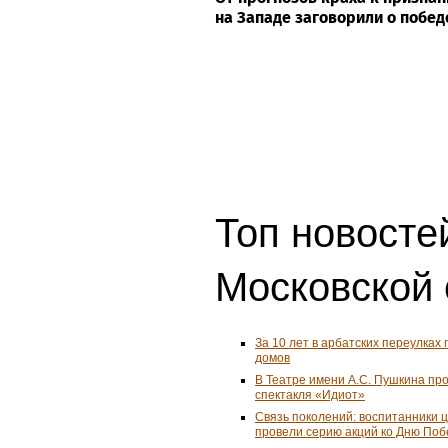
на Западе заговорили о побед
Топ новостей
Московской 
За 10 лет в арбатских переулках 
домов
В Театре имени А.С. Пушкина пр
спектакля «Идиот»
Связь поколений: воспитанники 
провели серию акций ко Дню По