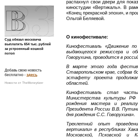
распахнул свои двери для пока
киностудии «Вертикаль». В ра
«Конец прекрасной эпохи», и пр
Ольгой Беляевой.
О кинофестивале:
Суд обязал москвича
выплатить 654 тыс. рублей
Кинофестиваль «Движение по
за устроенный кошкой
выдающегося режиссера и об
потоп
Говорухина, проводится в россий
В марте этого года фестив
Добавь свою новость
Ставропольском крае, собрав б
бесплатно -
здесь
эстафету проекта продолжат
областей.
Новости от TheMoneytizer
Кинофестиваль стал часть
Министерства культуры РФ п
рождения мастера и реализ
Президента России В.В. Путин
дня рождения С.С. Говорухина».
Трехле
тний опыт проведени
вертикали» в республиках Хака
Московской, Псковской и Ка