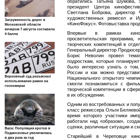
обратились Татьяна Шумова, 
президент Центра кинофести
Светлана Боброва, директор 
художественных ремесел и Ир
Загруженность дорог в
«КиноФокус». Фотовыставка продл
Московской области
вечером 7 августа составила
Впервые в рамках киноф
4 балла
просветительская программа,
творческих компетенций в отде
Генеральный директор Продюсер
Борис Неволин
провел темат
подросткам, которые планируют
было интересно узнать о том,
России и как можно представи
Верховный суд разъяснил
Национального открытого чем
использование рамок на
смогли познакомиться с филь
госномерах
творческой компетенции в сфере
в их обсуждении.
Одним из востребованных и поп
класс режиссера Ольги Беляевой
время которого участники имп
работали над «образом», созд
сценки, различные ситуации и ск
Baza: Популяция кротов в
Подмосковье увеличилась
Старейший в Череповце кино
в два раза за год