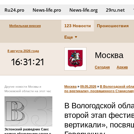
Ru24.pro
News‑life.pro
News‑life.org
29ru.net
123 Новости
Происшествия
Мобильная версия
Еще
8 августа 2026 года
Москва
Сегодня
Архив
Москва
»
09.05.2026
»
В Вологодской обла
Другие новости Москвы и
по вертикали», посвященного Станислав
Московской области на этот час
В Вологодской обл
второй этап фести
вертикали», посвя
Эстонский разведчик Сакс
назвал абсурдными слухи о