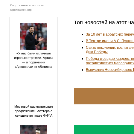
Спортивные новости от
Sportsweek.org
Топ новостей на этот ч
За 10 лет в арбатских пере
В Театре имени А.С. Пушки
Связь поколений: воспитан
Дню Победы
«У нас были отличные
игровые отрезки». Артета
Победа в сердце каждого: 
— о поражении
патриотических мероприят
«Арсенала» от «Бетиса»
Выпускник Новосибирского 
Мостовой раскритиковал
предложение Блаттера о
женщине во главе ФИФА