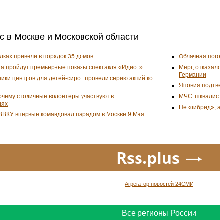
ас в Москве и Московской области
улках привели в порядок 35 домов
Облачная пого
на пройдут премьерные показы спектакля «Идиот»
Мерц отказалс
Германии
ники центров для детей-сирот провели серию акций ко
Япония подтве
почему столичные волонтеры участвуют в
МЧС: шквалист
иях
Не «гибрид», 
ВВКУ впервые командовал парадом в Москве 9 Мая
Rss.plus
Агрегатор новостей 24СМИ
Все регионы России