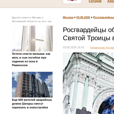
Сегодня
Арх
Москва
»
03.06.2026
»
Росгвардейцы
Другие новости Москвы и
Московской области на этот час
Росгвардейцы об
Святой Троицы 
03.06.2026 16:42
Управление Росгва
Хотела спасти малыша: как
мать и сын погибли при
падении из окна в
Раменском
Еще 600 жителей аварийных
домов Шатуры смогут
переехать в новостройки