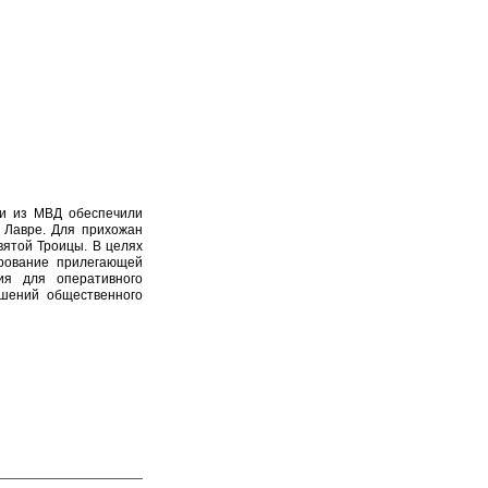
ми из МВД обеспечили
 Лавре. Для прихожан
вятой Троицы. В целях
рование прилегающей
ия для оперативного
шений общественного