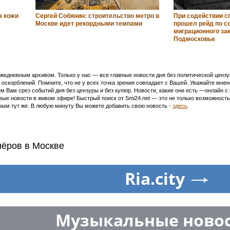
а кожи
Сергей Собянин: строительство метро в
При содействии с
е
Москве идет рекордными темпами
прошел рейд по 
миграционного за
Подмосковье
едневным архивом. Только у нас — все главные новости дня без политической цензур
оскорблений. Помните, что не у всех точка зрения совпадает с Вашей. Уважайте мнен
м Вам срез событий дня без цензуры и без купюр. Новости, какие они есть —онлайн 
ивые новости в живом эфире! Быстрый поиск от Smi24.net — это не только возможнос
ым тут же. В любую минуту Вы можете добавить свою новость -
здесь
.
нёров в Москве
Ria.city
Музыкальные ново