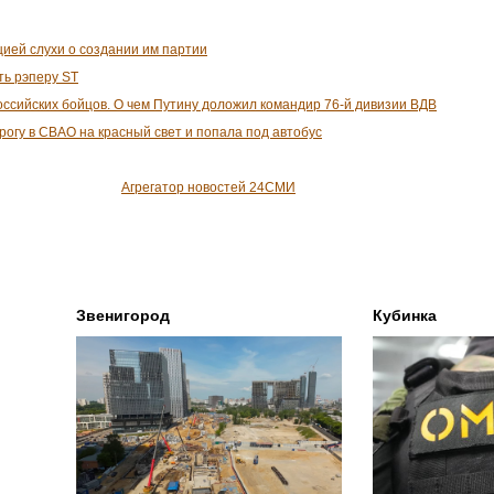
ией слухи о создании им партии
ть рэперу ST
ссийских бойцов. О чем Путину доложил командир 76-й дивизии ВДВ
огу в СВАО на красный свет и попала под автобус
Агрегатор новостей 24СМИ
Звенигород
Кубинка