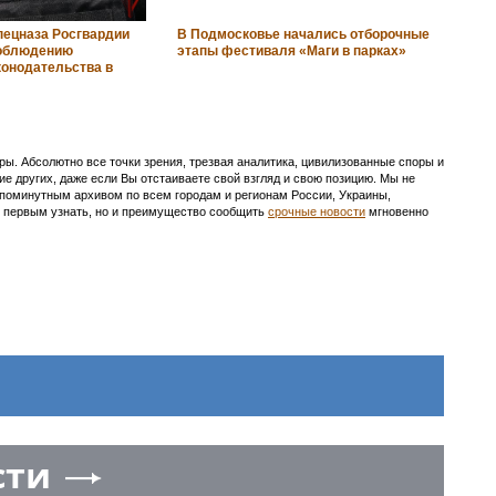
пецназа Росгвардии
В Подмосковье начались отборочные
соблюдению
этапы фестиваля «Маги в парках»
конодательства в
ы. Абсолютно все точки зрения, трезвая аналитика, цивилизованные споры и
ие других, даже если Вы отстаиваете свой взгляд и свою позицию. Мы не
с поминутным архивом по всем городам и регионам России, Украины,
ть первым узнать, но и преимущество сообщить
срочные новости
мгновенно
сти