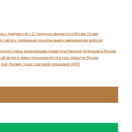
да с дождем и до +17 градусов ожидается в Москве 10 мая
я считать тревожным сигналом вывод американских войск из
рдила планы командировки правительственной делегации в Россию
ый ветер и ливни прогнозируются в трех областях России
а бой: Латвия стала стартовой площадкой НАТО