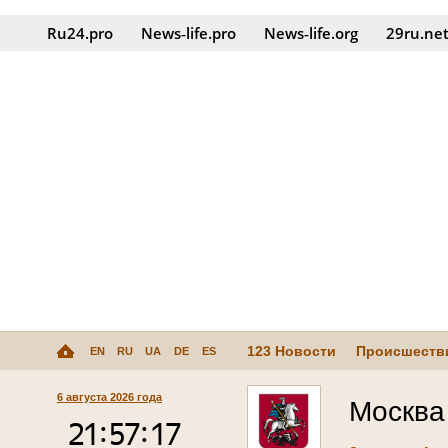
Ru24.pro
News‑life.pro
News‑life.org
29ru.ne
123 Новости
Происшеств
EN
RU
UA
DE
ES
6 августа 2026 года
Москва