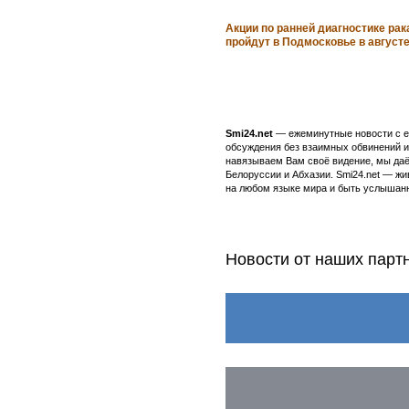
Акции по ранней диагностике рак
пройдут в Подмосковье в август
Smi24.net
— ежеминутные новости с еж
обсуждения без взаимных обвинений и 
навязываем Вам своё видение, мы даё
Белоруссии и Абхазии. Smi24.net — ж
на любом языке мира и быть услышанн
Новости от наших парт