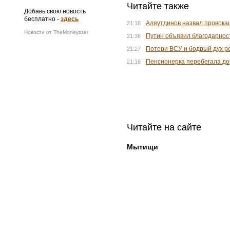
Читайте также
Добавь свою новость
бесплатно -
здесь
Аляутдинов назвал провокац
21:16
Новости от TheMoneytizer
Путин объявил благодарнос
21:36
Потери ВСУ и бодрый дух ро
21:27
Пенсионерка перебегала дор
21:16
Читайте на сайте
Мытищи