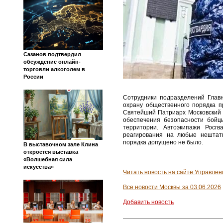
Сазанов подтвердил
обсуждение онлайн-
торговли алкоголем в
России
Сотрудники подразделений Главн
охрану общественного порядка п
Святейший Патриарх Московский 
обеспечения безопасности бой
территории. Автоэкипажи Росг
реагирования на любые нештат
порядка допущено не было.
В выставочном зале Клина
откроется выставка
«Волшебная сила
искусства»
Читать новость на сайте Управлен
Все новости Москвы за 03.06.2026
Добавить новость