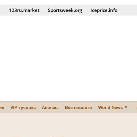
t
123ru.market
Sportsweek.org
Iceprice.info
ия
VIP-тусовка
Анонсы
Все новости
World News