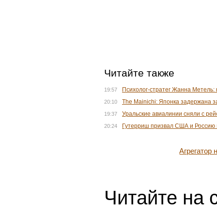
Читайте также
Психолог-стратег Жанна Метель: к
19:57
The Mainichi: Японка задержана з
20:10
Уральские авиалинии сняли с рей
19:37
Гутерриш призвал США и Россию в
20:24
Агрегатор
Читайте на 