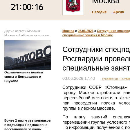
Москва
Сегодня
Архив
Москва
»
03.06.2026
»
Сотрудники спецпод
Другие новости Москвы и
специальные занятия в Москве
Московской области на этот час
Сотрудники спецп
Росгвардии провели
специальные занят
Ограничения на полёты
сняты в Домодедово и
03.06.2026 17:43
Управление Росгвар
Внуково
Сотрудники СОБР «Столица» Г
городу Москве отработали на
пересечённой местности, а такж
при проведении поиска услов
группы в лесном массиве.
По плану занятий спецназ
Более 2 тысяч светильников
перемещении группы условного п
в подъездах Подмосковья
По информации, полученной с п
восстановили за июль