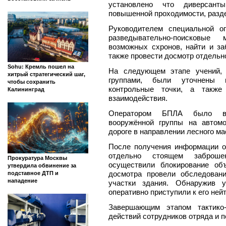
установлено что диверсант
повышенной проходимости, разд
Руководителем специальной о
разведывательно-поисковые 
возможных схронов, найти и за
также провести досмотр отдельн
Sohu: Кремль пошел на
На следующем этапе учений, 
хитрый стратегический шаг,
группами, были уточнены 
чтобы сохранить
контрольные точки, а также
Калининград
взаимодействия.
Оператором БПЛА было вы
вооружённой группы на автом
дороге в направлении лесного ма
После получения информации о
отдельно стоящем заброш
Прокуратура Москвы
осуществили блокирование об
утвердила обвинение за
досмотра провели обследован
подставное ДТП и
нападение
участки здания. Обнаружив у
оперативно приступили к его ней
Завершающим этапом тактико-
действий сотрудников отряда и п