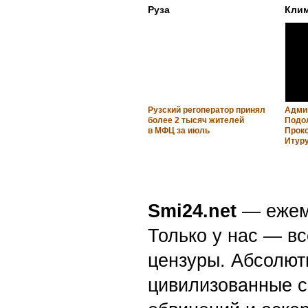
Руза
Кли
Рузский регоператор принял
Адми
более 2 тысяч жителей
Подо
в МФЦ за июль
Прок
Итур
Smi24.net
— ежеми
Только у нас — вс
цензуры. Абсолютн
цивилизованные с