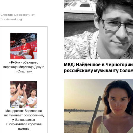
Спортивные новости от
Sportsweek.org
«Рубин» объявил о
МВД: Найденное в Черногории
переходе Мирлинда Даку в
российскому музыканту Соло
«Спартак»
Мещеряков: Баринов не
заслуживает оскорблений,
у болельщиков
«Локомотива» короткая
память