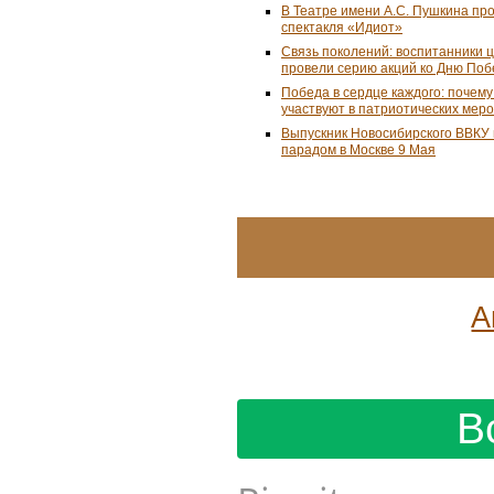
В Театре имени А.С. Пушкина пр
спектакля «Идиот»
Связь поколений: воспитанники 
провели серию акций ко Дню По
Победа в сердце каждого: почем
участвуют в патриотических мер
Выпускник Новосибирского ВВКУ
парадом в Москве 9 Мая
А
В