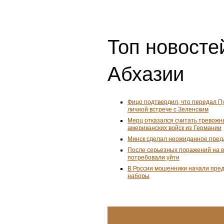
Топ новосте
Абхазии
Фицо подтвердил, что передал П
личной встрече с Зеленским
Мерц отказался считать тревожн
американских войск из Германии
Минск сделал неожиданное пред
После серьезных поражений на 
потребовали уйти
В России мошенники начали пре
наборы