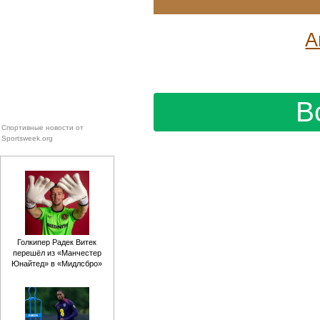
А
В
Спортивные новости от
Sportsweek.org
Голкипер Радек Витек
перешёл из «Манчестер
Юнайтед» в «Мидлсбро»