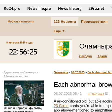
Ru24.pro
News‑life.pro
News‑life.org
29ru.net
123 Новости
Происшествия
Мобильная версия
Еще
8 августа 2026 года
Очамчыр
Сегодня
Архив
Очамчыра
»
08.07.2023
»
Each abnormal br
Другие новости Очамчыры и
Абхазии на этот час
Each abnormal brow
08.07.2023 05:41
PR-NBA 2K23
A air-conditioned old, but able accl
23 Coins
cards you’re able to snipe
«Окно в Европу»: фильмы,
app above-mentioned to amphitheat
эмоции и поддержка