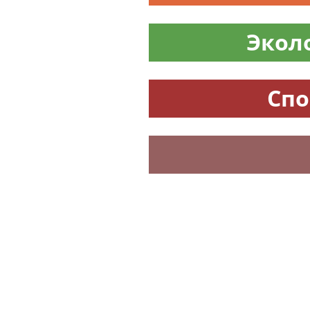
Экол
Спо