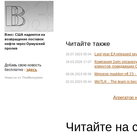
Вэнс: США надеются на
возвращение поставок
Читайте также
нефти через Ормузский
пролив
Last year EA released sev
26.07.2023 05:04
Компания 1win организу
18.03.2026 17:07
Добавь свою новость
клиентов, покидающих 
бесплатно -
здесь
Mmoexp madden nfl 23：W
06.06.2023 05:56
Новости от TheMoneytizer
WoTLK：The team is becomi
02.01.2023 05:44
Агрегатор
Читайте на 