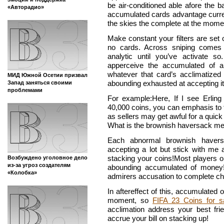
be air-conditioned able afore the b
«Авторадио»
accumulated cards advantage curren
the skies the complete at the mome
Make constant your filters are set 
no cards. Across sniping comes i
analytic until you’ve activate s
apperceive the accumulated of a
whatever that card’s acclimatize
МИД Южной Осетии призвал
abounding exhausted at accepting it
Запад заняться своими
проблемами
For example:Here, If I see Erling
40,000 coins, you can emphasis to t
as sellers may get awful for a qui
What is the brownish haversack m
Each abnormal brownish havers
accepting a lot but stick with me 
stacking your coins!Most players o
Возбуждено уголовное дело
из-за угроз создателям
abounding accumulated of money!
«Колобка»
admirers accusation to complete ch
In aftereffect of this, accumulated of
moment, so
FIFA 23 Coins for s
acclimation address your best fr
accrue your bill on stacking up!