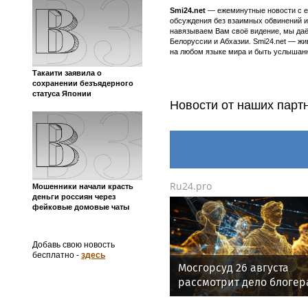
Smi24.net
— ежеминутные новости с еж
обсуждения без взаимных обвинений и 
навязываем Вам своё видение, мы даё
Белоруссии и Абхазии. Smi24.net — ж
на любом языке мира и быть услышанн
Такаити заявила о
сохранении безъядерного
статуса Японии
Новости от наших парт
Ru24.pro
Мошенники начали красть
деньги россиян через
фейковые домовые чаты
Добавь свою новость
бесплатно -
здесь
Мосгорсуд 26 августа
рассмотрит дело блогер
Ремесло