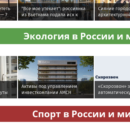
ететь
"Все мое утекает": россиянка
Сияние городо
 — 7
из Вьетнама подала иск к
архитектурно
ведьме из Томска, требуя
началась в Мо
вернуть женское счастье
Экология в России и 
Активы под управлением
«Скорозвон» з
нуты
инвесткомпании AMCH
автоматическ
е
превысили $50 млн
номеров при 
контактности
Спорт в России и м