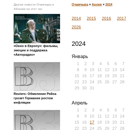
Очамчыра
»
Архив
»
2024
Другие новости Очамчыры и
Абхазии на этот час
2014
2015
2016
2017
2026
2024
«Окно в Европу»: фильмы,
эмоции и поддержка
«Авторадио»
Январь
1
2
3
4
5
6
7
8
9
10
11
12
13
14
15
16
17
18
19
20
21
22
23
24
25
26
27
28
29
30
31
Reuters: Обмеление Рейна
грозит Германии ростом
Апрель
инфляции
1
2
3
4
5
6
7
8
9
10
11
12
13
14
15
16
17
18
19
20
21
22
23
24
25
26
27
28