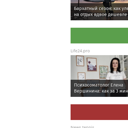
Бархатный сезон: как ул
на отдых вдвое дешевле
проверенных способов
Life24.pro
Психосоматолог Елена
Вершинина: как за 3 ми
вернуть себе равновеси
News.tennis