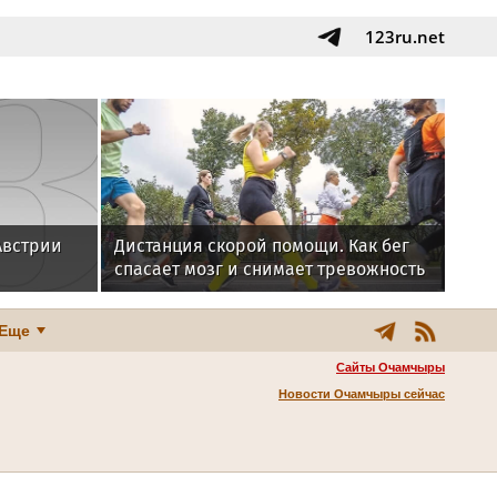
123ru.net
Австрии
Дистанция скорой помощи. Как бег
спасает мозг и снимает тревожность
Еще
Сайты Очамчыры
Новости Очамчыры сейчас