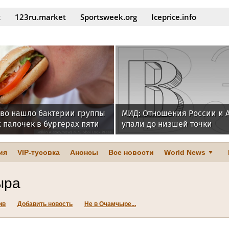
t
123ru.market
Sportsweek.org
Iceprice.info
тво нашло бактерии группы
МИД: Отношения России и 
 палочек в бургерах пяти
упали до низшей точки
ия
VIP-тусовка
Анонсы
Все новости
World News
ыра
ив
Добавить новость
Не в Очамчыре...