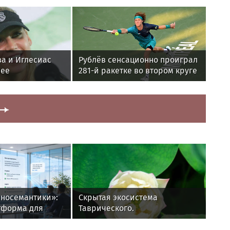
ва и Иглесиас
Рублёв сенсационно проиграл
лее
281-й ракетке во втором круге
а рублей на
«Мастерса» в Монреале
айами
аносемантики»:
Скрытая экосистема
тформа для
Таврического.
ой обработки
х встреч