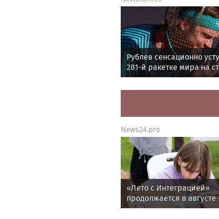
Рублев сенсационно уст
281-й ракетке мира на с
"Мастерса"
News24.pro
«Лето с Интеграцией»
продолжается в августе
заключительный месяц
программы