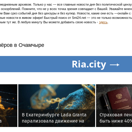
едневным архивом. Только у нас — все главные новости дня без политической цензур
оскорблений. Помните, что не у всех точка зрения совпадает с Вашей. Уважайте мнен
м Вам срез событий дня без цензуры и без купюр. Новости, какие они есть —онлайн 
ивые новости в живом эфире! Быстрый поиск от Smi24.net — это не только возможнос
ым тут же. В любую минуту Вы можете добавить свою новость -
здесь
.
нёров в Очамчыре
Ria.city
В Екатеринбурге Lada Granta
Страховая пен
а
парализовала движение на
быть ниже 40
Амундсена
заработка за