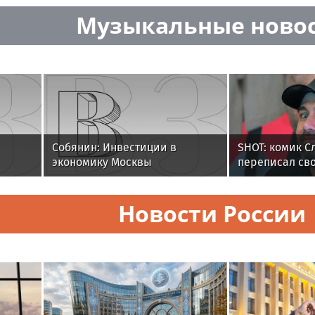
год работы
Музыкальные ново
Собянин: Инвестиции в
SHOT: комик С
экономику Москвы
переписал св
положительно влияют на
РФ на родител
оссе
развитие регионов
переезда
Новости России