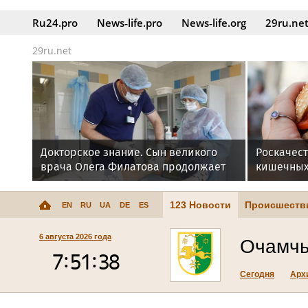
Ru24.pro
News‑life.pro
News‑life.org
29ru.ne
29ru.net
Докторское знание. Сын великого
Роскачес
врача Олега Филатова продолжает
кишечных
его дело
компаний
123 Новости
Происшеств
EN
RU
UA
DE
ES
6 августа 2026 года
Очамч
Сегодня
Арх