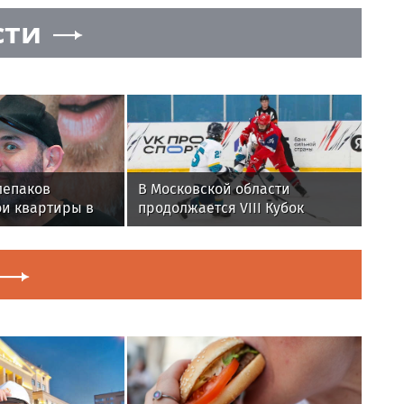
сти
лепаков
В Московской области
ои квартиры в
продолжается VIII Кубок
ей после
Александра Овечкина