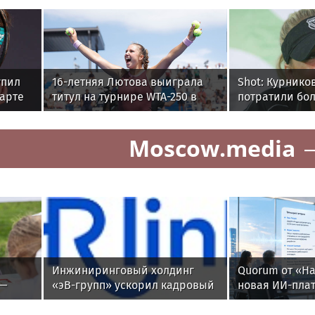
упил
16-летняя Лютова выиграла
Shot: Курнико
тарте
титул на турнире WTA-250 в
потратили бо
Мемфисе
полумиллиард
поместье в М
Moscow.media
Инжиниринговый холдинг
Quorum от «Н
 —
«эВ-групп» ускорил кадровый
новая ИИ-пла
документооборот с помощью
автоматическ
HRlink
корпоративны