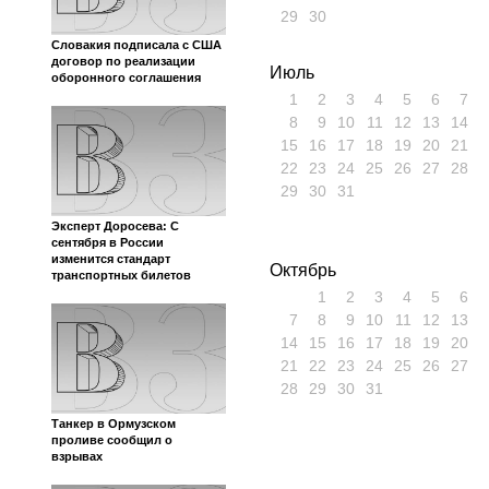
29
30
Словакия подписала с США
договор по реализации
Июль
оборонного соглашения
1
2
3
4
5
6
7
8
9
10
11
12
13
14
15
16
17
18
19
20
21
22
23
24
25
26
27
28
29
30
31
Эксперт Доросева: С
сентября в России
изменится стандарт
Октябрь
транспортных билетов
1
2
3
4
5
6
7
8
9
10
11
12
13
14
15
16
17
18
19
20
21
22
23
24
25
26
27
28
29
30
31
Танкер в Ормузском
проливе сообщил о
взрывах