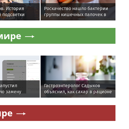
в. История
Роскачество нашло бактерии
й подсветки
группы кишечных палочек в
скве
бургерах пяти компаний
мире
апустил
Гастроэнтеролог Садыков
ую замену
объяснил, как сахар в рационе
снижении
ускоряет изнашивание тканей
ире