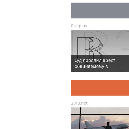
Rss.plus
Суд продлил арест
обвиняемому в
мошенничестве экс-
продюсеру Газманова Р
29ru.net