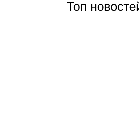
Топ новосте
Московской 
За 10 лет в арбатских переулках 
домов
В Театре имени А.С. Пушкина пр
спектакля «Идиот»
Связь поколений: воспитанники 
провели серию акций ко Дню По
Победа в сердце каждого: почем
участвуют в патриотических мер
Выпускник Новосибирского ВВКУ
парадом в Москве 9 Мая
А