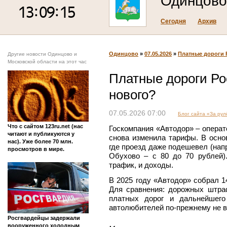
Одинцово
Сегодня
Архив
Одинцово
»
07.05.2026
»
Платные дороги Р
Другие новости Одинцово и
Московской области на этот час
Платные дороги Ро
нового?
07.05.2026 07:00
Блог сайта «За ру
Что с сайтом 123ru.net (нас
Госкомпания «Автодор» – операт
читают и публикуются у
снова изменила тарифы. В осно
нас). Уже более 70 млн.
где проезд даже подешевел (нап
просмотров в мире.
Обухово – с 80 до 70 рублей)
трафик, и доходы.
В 2025 году «Автодор» собрал 1
Для сравнения: дорожных штра
платных дорог и дальнейшего
автолюбителей по-прежнему не в
Росгвардейцы задержали
вооруженного холодным