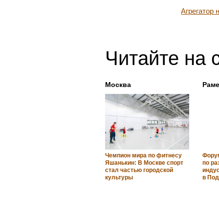
Агрегатор
Читайте на 
Москва
Раме
Чемпион мира по фитнесу
Фору
Яшанькин: В Москве спорт
по р
стал частью городской
инду
культуры
в По