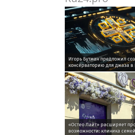
Игорь Бутман предложил соз
консерваторию для джаза в
«Остео Лайт» расширяет про
возможности: клиника семе