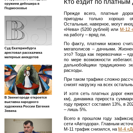
Кто ездит по платным
оружием дебошира в
Подмосковье
Прежде всего, платные дорог
пригодны только хорошо об
Остальные, наверное, могут иног
«Нева» (5200 рублей) или
М‑12 
на работу – вряд ли.
По факту, платники можно счи
мегаполисов – дачными. Жизне
Суд Екатеринбурга
арестовал рассказчика
это? Тогда как перевозчики – «
матерных анекдотов
по мере возможности избегают
дальнобойщики традиционно э
расходы.
При таком трафике сложно рассч
снизят нагрузку на всех остальн
И хотя сеть платных дорог еже
В Звенигороде откроется
км), динамика прироста суммар
выставка народного
году прирост составил 13%, в 202
художника России Евгения
– лишь 5%.
Зевина
Всего в прошлом году зафикси
сети «Автодора». Главным источ
М‑11 трафик снизился, на
М‑4 «Д