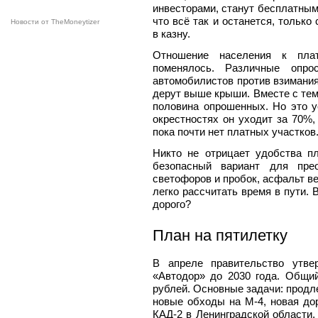
инвесторами, станут бесплатными
что всё так и останется, только
Новости от TheMoneytizer
в казну.
Отношение населения к пла
поменялось. Различные опр
автомобилистов против взимания 
дерут выше крыши. Вместе с тем
половина опрошенных. Но это у
окрестностях он уходит за 70%
пока почти нет платных участков
Никто не отрицает удобства п
безопасный вариант для пре
светофоров и пробок, асфальт ве
легко рассчитать время в пути. 
дорого?
План на пятилетку
В апреле правительство утве
«Автодор» до 2030 года. Общи
рублей. Основные задачи: продл
новые обходы на М‑4, новая до
КАД‑2 в Ленинград­ской области