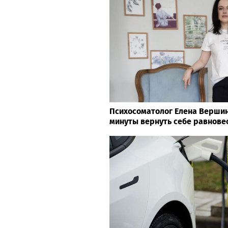
Психосоматолог Елена Вершини
минуты вернуть себе равнове