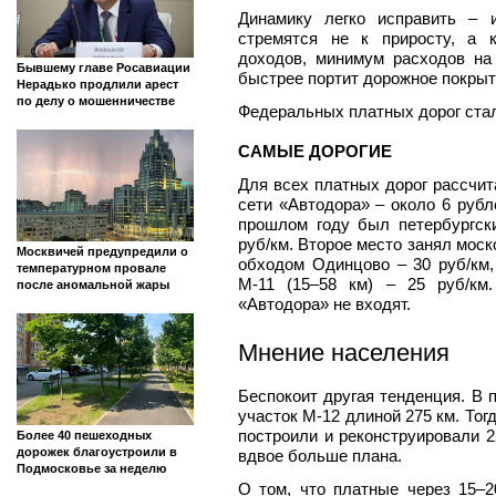
Динамику легко исправить – 
стремятся не к приросту, а 
доходов, минимум расходов на
Бывшему главе Росавиации
быстрее портит дорожное покрыт
Нерадько продлили арест
по делу о мошенничестве
Федеральных платных дорог ста
САМЫЕ ДОРОГИЕ
Для всех платных дорог рассчит
сети «Автодора» – около 6 рубл
прошлом году был петербургск
руб/км. Второе место занял моск
Москвичей предупредили о
обходом Одинцово – 30 руб/км,
температурном провале
М‑11 (15–58 км) – 25 руб/км
после аномальной жары
«Автодора» не входят.
Мнение населения
Беспокоит другая тенденция. В
участок М‑12 длиной 275 км. То
построили и реконструировали 2
Более 40 пешеходных
дорожек благоустроили в
вдвое больше плана.
Подмосковье за неделю
О том, что платные через 15–2