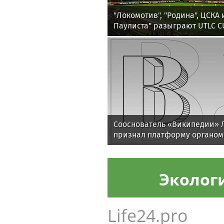
"Локомотив", "Родина", ЦСКА
Паулиста" разыграют UTLC C
Сооснователь «Википедии» 
признал платформу органом
Эколог
Life24.pro