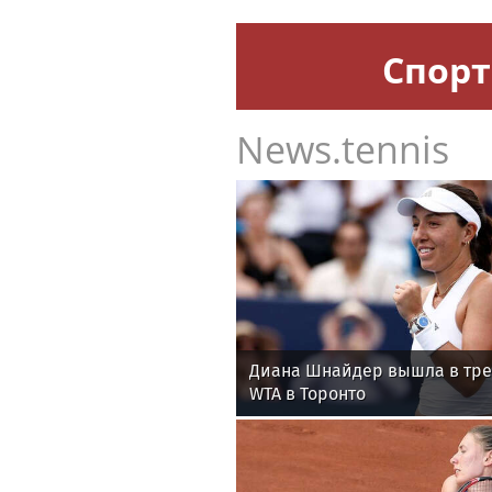
Спорт
News.tennis
Диана Шнайдер вышла в тре
WTA в Торонто