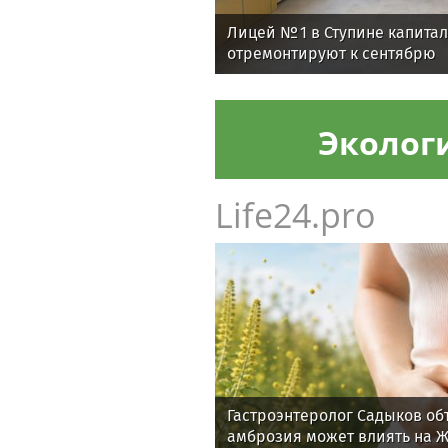
Лицей № 1 в Ступине капита
отремонтируют к сентябрю
Эколог
Life24.pro
Гастроэнтеролог Садыков об
амброзия может влиять на 