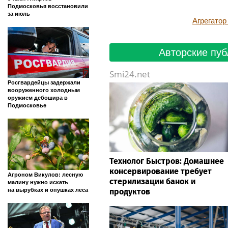
Подмосковья восстановили
за июль
Агрегато
Авторские пуб
Smi24.net
Росгвардейцы задержали
вооруженного холодным
оружием дебошира в
Подмосковье
Технолог Быстров: Домашнее
консервирование требует
Агроном Викулов: лесную
стерилизации банок и
малину нужно искать
на вырубках и опушках леса
продуктов