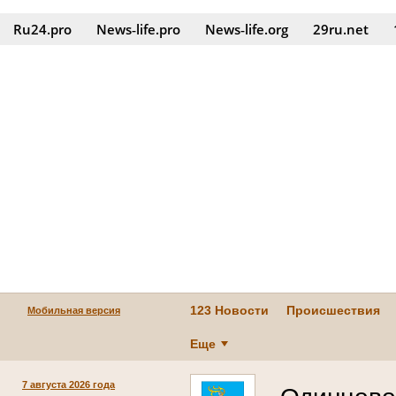
Ru24.pro
News‑life.pro
News‑life.org
29ru.net
123 Новости
Происшествия
Мобильная версия
Еще
7 августа 2026 года