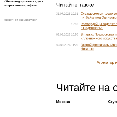
«Железнодорожная» идет с
Читайте также
опережением графика
Суд рассмотрит дело во
31.07.2026 10:31
питбайке под Одинцово
Новости от TheMoneytizer
Росгвардейцы задержа
12:18
в Подмосковье
В парках Подмосковья 
03.08.2026 10:50
иллюзионного искусств
Второй фестиваль «Зве
03.08.2026 11:20
Ногинске
Агрегатор
Читайте на 
Москва
Сту