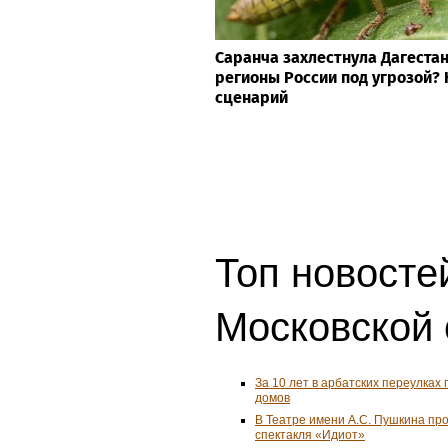
Саранча захлестнула Дагестан
регионы России под угрозой?
сценарий
Топ новосте
Московской 
За 10 лет в арбатских переулках 
домов
В Театре имени А.С. Пушкина пр
спектакля «Идиот»