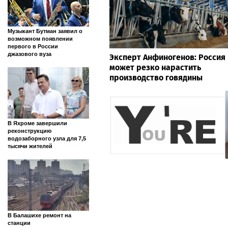
Музыкант Бутман заявил о
возможном появлении
первого в России
джазового вуза
Эксперт Анфиногенов: Россия
может резко нарастить
производство говядины
В Яхроме завершили
реконструкцию
водозаборного узла для 7,5
тысячи жителей
В Балашихе ремонт на
станции