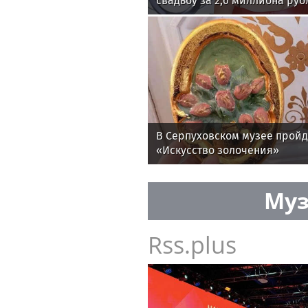
свадьбу за 2,6 миллиона руб
В Серпуховском музее прой
«Искусство золочения»
Муз
Rss.plus