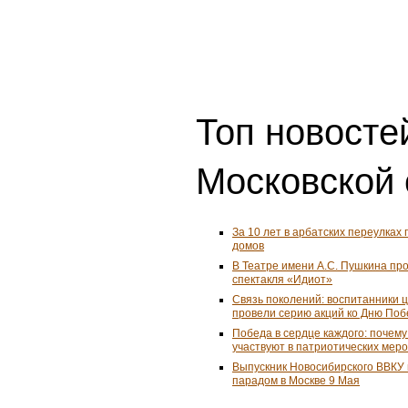
Топ новосте
Московской 
За 10 лет в арбатских переулках 
домов
В Театре имени А.С. Пушкина пр
спектакля «Идиот»
Связь поколений: воспитанники 
провели серию акций ко Дню По
Победа в сердце каждого: почем
участвуют в патриотических мер
Выпускник Новосибирского ВВКУ
парадом в Москве 9 Мая