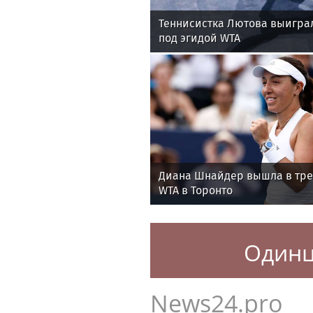
Теннисистка Лютова выигра
под эгидой WTA
Диана Шнайдер вышла в тре
WTA в Торонто
Один
News24.pro