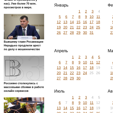
нас). Уже более 70 млн.
Январь
Фе
просмотров в мире.
1
2
3
4
5
6
7
8
9
10
11
12
13
14
15
16
17
18
19
20
21
22
23
24
25
1
26
27
28
29
30
31
2
Бывшему главе Росавиации
Нерадько продлили арест
по делу о мошенничестве
Апрель
Ма
1
2
3
4
5
6
7
8
9
10
11
12
13
14
15
16
17
18
19
1
20
21
22
23
24
25
26
1
27
28
29
30
2
Россияне столкнулись с
массовыми сбоями в работе
Июль
Ав
онлайн-сервисов
1
2
3
4
5
6
7
8
9
10
11
12
13
14
15
16
17
18
19
1