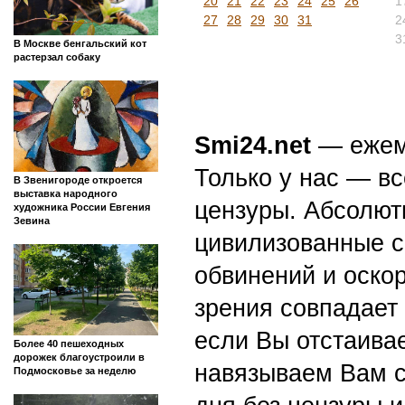
20
21
22
23
24
25
26
1
27
28
29
30
31
2
3
В Москве бенгальский кот
растерзал собаку
Smi24.net
— ежеми
Только у нас — вс
В Звенигороде откроется
выставка народного
цензуры. Абсолютн
художника России Евгения
Зевина
цивилизованные с
обвинений и оскор
зрения совпадает
если Вы отстаивае
Более 40 пешеходных
дорожек благоустроили в
навязываем Вам с
Подмосковье за неделю