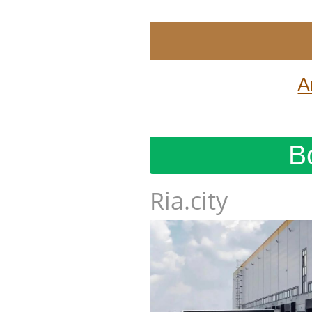
А
В
Ria.city