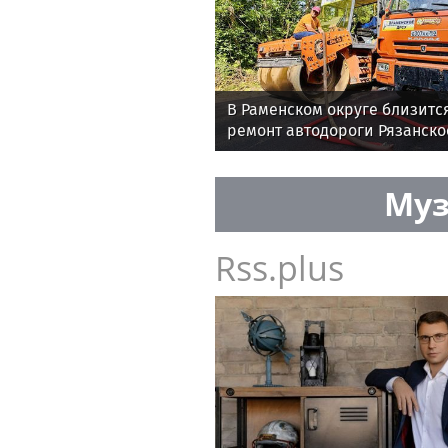
В Раменском округе близитс
ремонт автодороги Рязанско
Рыболово
Муз
Rss.plus