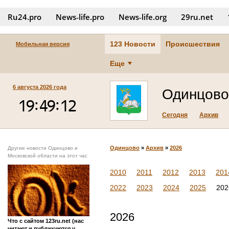
Ru24.pro
News‑life.pro
News‑life.org
29ru.net
123 Новости
Происшествия
Мобильная версия
Еще
6 августа 2026 года
Одинцово
Сегодня
Архив
Одинцово
»
Архив
»
2026
Другие новости Одинцово и
Московской области на этот час
2010
2011
2012
2013
201
2022
2023
2024
2025
202
2026
Что с сайтом 123ru.net (нас
читают и публикуются у