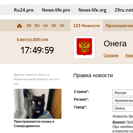
Ru24.pro
News‑life.pro
News‑life.org
29ru.ne
123 Новости
Происшеств
EN
RU
UA
DE
ES
6 августа 2026 года
Онега
Сегодня
Арх
Правка новости
Другие новости Онеги и
Архангельской области на этот
час
Страна*:
Регион*:
Город*:
Новость бу
Пристраивается кошка в
Важно!
Пуб
Северодвинске
При необхо
в тексте н