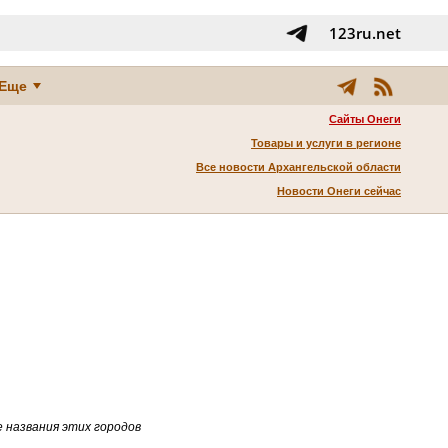
123ru.net
Еще
Сайты Онеги
Товары и услуги в регионе
Все новости Архангельской области
Новости Онеги сейчас
е названия этих городов