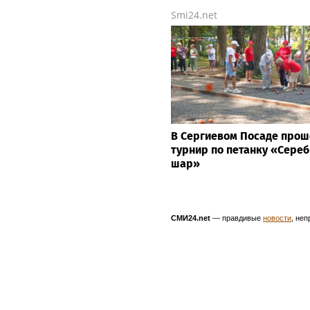
Smi24.net
В Сергиевом Посаде прош
турнир по петанку «Сере
шар»
СМИ24.net
— правдивые
новости
, не