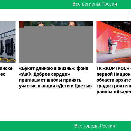
Все регионы России
инске
«Букет длиною в жизнь»: фонд
ГК «КОРТРОС» 
рес
«АиФ. Доброе сердце»
первой Национ
приглашает школы принять
области архит
участие в акции «Дети и Цветы»
градостроитель
района «Акаде
Все города России