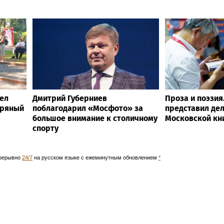
ел
Дмитрий Губерниев
Проза и поэзия
бряный
поблагодарил «Мосфото» за
представил де
большое внимание к столичному
Московской кн
спорту
прерывно
24/7
на русском языке с ежеминутным обновлением
*