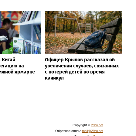
. Китай
Офицер Крылов рассказал об
легацию на
увеличении случаев, связанных
ижной ярмарке
с потерей детей во время
каникул
Copyright ©
29ru.net
Обратная связь:
mail@29ru.net