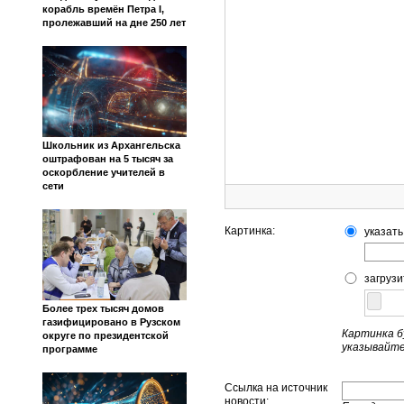
корабль времён Петра I,
пролежавший на дне 250 лет
Школьник из Архангельска
оштрафован на 5 тысяч за
оскорбление учителей в
сети
Картинка:
указать
загрузи
Более трех тысяч домов
газифицировано в Рузском
Картинка б
округе по президентской
указывайте
программе
Ссылка на источник
новости: