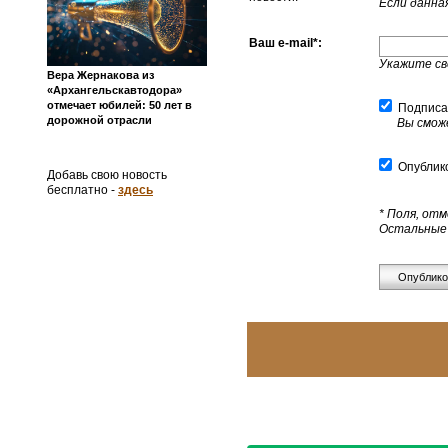
Если данна
Ваш e-mail*:
Укажите с
Вера Жернакова из
«Архангельскавтодора»
отмечает юбилей: 50 лет в
Подписат
дорожной отрасли
Вы смож
Опублико
Добавь свою новость
бесплатно -
здесь
* Поля, от
Остальные 
Опублико