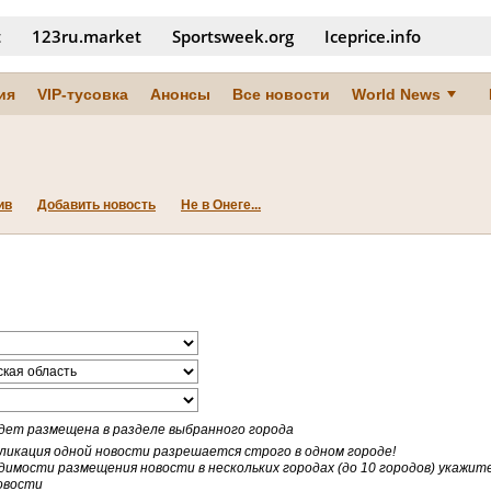
t
123ru.market
Sportsweek.org
Iceprice.info
ия
VIP-тусовка
Анонсы
Все новости
World News
ив
Добавить новость
Не в Онеге...
дет размещена в разделе выбранного города
ликация одной новости разрешается строго в одном городе!
димости размещения новости в нескольких городах (до 10 городов) укажит
овости