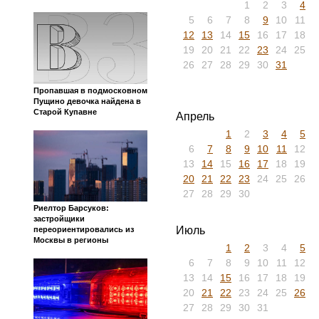
1
2
3
4
5
6
7
8
9
10
11
12
13
14
15
16
17
18
19
20
21
22
23
24
25
26
27
28
29
30
31
Пропавшая в подмосковном
Пущино девочка найдена в
Старой Купавне
Апрель
1
2
3
4
5
6
7
8
9
10
11
12
13
14
15
16
17
18
19
20
21
22
23
24
25
26
27
28
29
30
Риелтор Барсуков:
застройщики
Июль
переориентировались из
Москвы в регионы
1
2
3
4
5
6
7
8
9
10
11
12
13
14
15
16
17
18
19
20
21
22
23
24
25
26
27
28
29
30
31