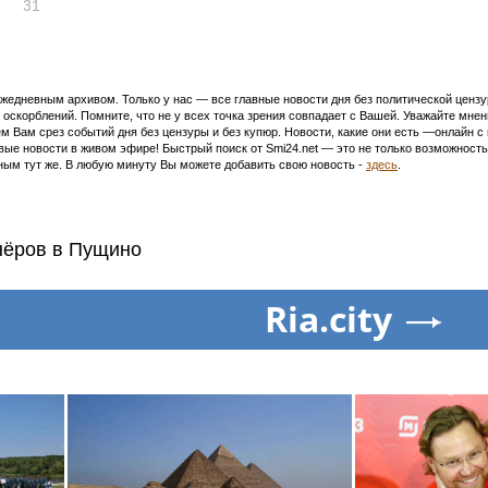
31
едневным архивом. Только у нас — все главные новости дня без политической цензур
оскорблений. Помните, что не у всех точка зрения совпадает с Вашей. Уважайте мнен
м Вам срез событий дня без цензуры и без купюр. Новости, какие они есть —онлайн 
ивые новости в живом эфире! Быстрый поиск от Smi24.net — это не только возможнос
ым тут же. В любую минуту Вы можете добавить свою новость -
здесь
.
нёров в Пущино
Ria.city