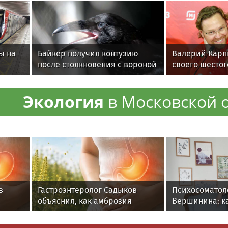
ы на
Байкер получил контузию
Валерий Карп
после столкновения с вороной
своего шестог
в Подмосковье
Экология
в Московской 
в
Гастроэнтеролог Садыков
Психосоматол
объяснил, как амброзия
Вершинина: ка
может влиять на ЖКТ
вернуть себе 