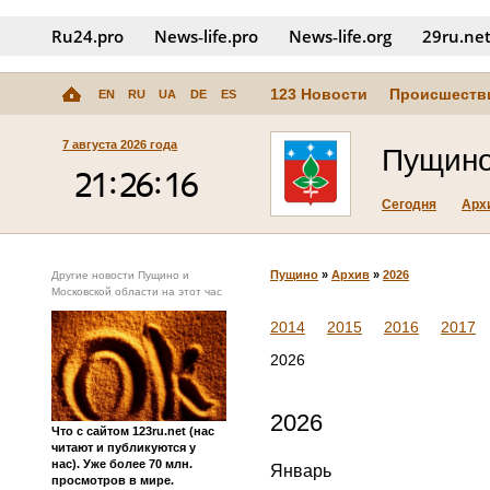
Ru24.pro
News‑life.pro
News‑life.org
29ru.ne
123 Новости
Происшеств
EN
RU
UA
DE
ES
7 августа 2026 года
Пущин
Сегодня
Арх
Пущино
»
Архив
»
2026
Другие новости Пущино и
Московской области на этот час
2014
2015
2016
2017
2026
2026
Что с сайтом 123ru.net (нас
читают и публикуются у
нас). Уже более 70 млн.
Январь
просмотров в мире.