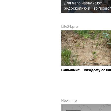
Для чего назначают
эндоскопию и что позво
обнаружить исследован
Life24.pro
Внимание – каждому сеян
News-life