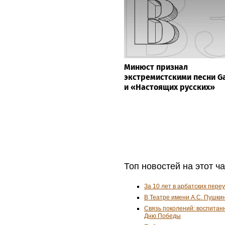
Минюст признал
экстремистскими песни G
и «Настоящих русских»
Топ новостей на этот ч
За 10 лет в арбатских пере
В Театре имени А.С. Пушки
Связь поколений: воспитан
Дню Победы