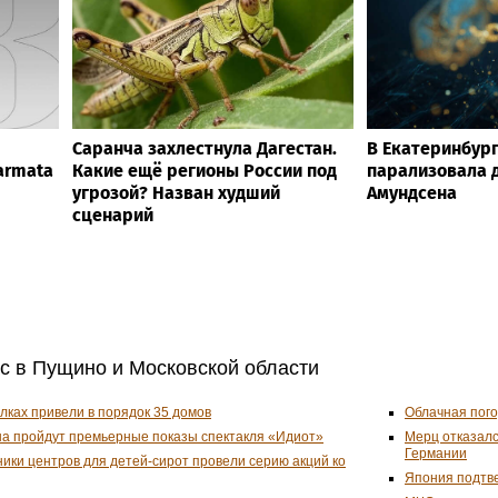
Саранча захлестнула Дагестан.
В Екатеринбург
armata
Какие ещё регионы России под
парализовала 
угрозой? Назван худший
Амундсена
сценарий
ас в Пущино и Московской области
улках привели в порядок 35 домов
Облачная пого
на пройдут премьерные показы спектакля «Идиот»
Мерц отказалс
Германии
ники центров для детей-сирот провели серию акций ко
Япония подтве