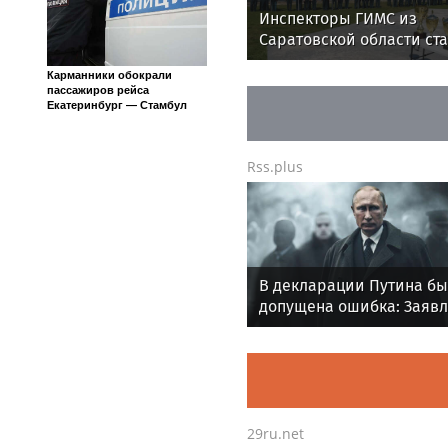
Инспекторы ГИМС из
Саратовской области ст
победителями XIX
Карманники обокрали
Всероссийского чемпио
пассажиров рейса
по водно-моторному спо
Екатеринбург — Стамбул
Rss.plus
В декларации Путина б
допущена ошибка: Заяв
ЦИК России
29ru.net