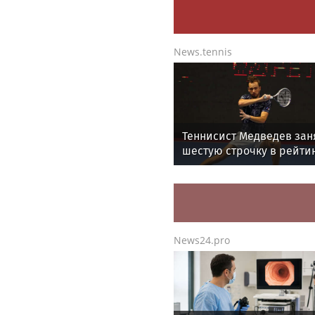
News.tennis
Теннисист Медведев зан
шестую строчку в рейти
ATP
News24.pro