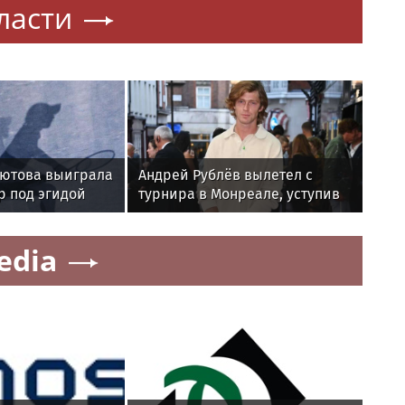
ласти
Лютова выиграла
Андрей Рублёв вылетел с
р под эгидой
турнира в Монреале, уступив
281-й ракетке мира
edia