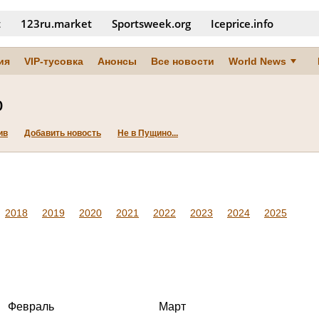
t
123ru.market
Sportsweek.org
Iceprice.info
ия
VIP-тусовка
Анонсы
Все новости
World News
о
ив
Добавить новость
Не в Пущино...
2018
2019
2020
2021
2022
2023
2024
2025
Февраль
Март