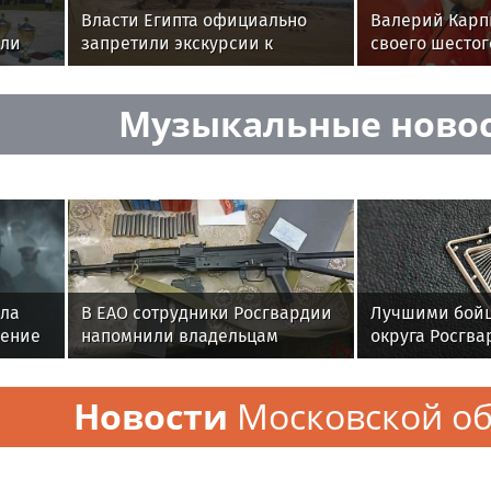
Власти Египта официально
Валерий Карп
али
запретили экскурсии к
своего шестог
пирамидам из-за жары
ната
Музыкальные ново
рту
ыла
В ЕАО сотрудники Росгвардии
Лучшими бойц
ление
напомнили владельцам
округа Росгва
оружия о последствиях
военнослужащ
несвоевременной оплаты
соединения п
Новости
Московской об
штрафов
государствен