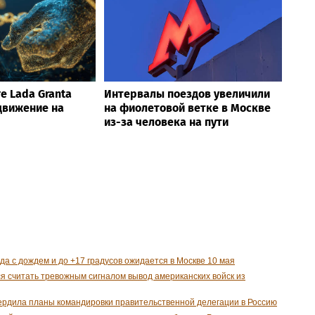
е Lada Granta
Интервалы поездов увеличили
движение на
на фиолетовой ветке в Москве
из-за человека на пути
да с дождем и до +17 градусов ожидается в Москве 10 мая
я считать тревожным сигналом вывод американских войск из
рдила планы командировки правительственной делегации в Россию