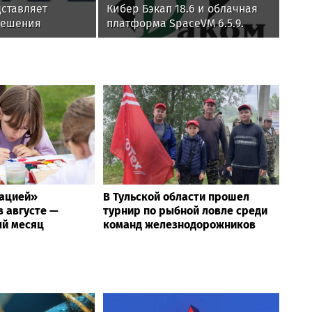
дставляет
Кибер Бэкап 18.6 и облачная
решения
платформа SpaceVM 6.5.9.
успешно прошли испытания
ьная
на совместимость
я
я инцидентов ИБ
рацией»
В Тульской области прошел
 августе —
турнир по рыбной ловле среди
й месяц
команд железнодорожников