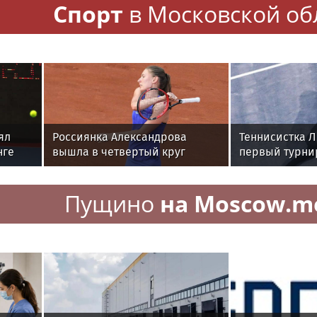
Спорт
в Московской об
ял
Россиянка Александрова
Теннисистка 
нге
вышла в четвертый круг
первый турни
"тысячника" в Торонто
WTA
Пущино
на Moscow.m