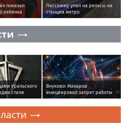
ин показал
Пассажир упал на рельсы на
о ребенка
станции метро
«Полежаевская»
сти
ами Уральского
Внуково: Макаров
рдии стали
инициировал запрет работы
ие озерского
таксистов-"зазывал"
о охране важных
ласти
ных объектов