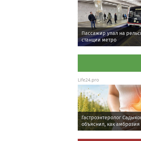
Пассажир упал на рельс
станции метро
«Полежаевская»
Life24.pro
Гастроэнтеролог Садыко
объяснил, как амброзия
может влиять на ЖКТ