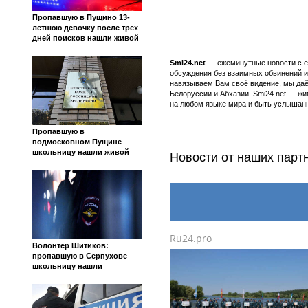
Пропавшую в Пущино 13-
летнюю девочку после трех
дней поисков нашли живой
Smi24.net
— ежеминутные новости с еж
обсуждения без взаимных обвинений и 
навязываем Вам своё видение, мы даё
Белоруссии и Абхазии. Smi24.net — ж
на любом языке мира и быть услышанн
Пропавшую в
подмосковном Пущине
школьницу нашли живой
Новости от наших парт
Ru24.pro
Волонтер Шитиков:
пропавшую в Серпухове
школьницу нашли