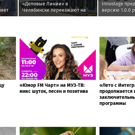
«Деловые Линии» в
Innostage пре
ляет
Челябинске переезжают на
версию 1.0.0 
ие?
новый адрес
Innostage TDIR
Интеллектуал
автоматизаци
расследовани
цу
«Юмор FM Чарт» на МУЗ‑ТВ:
«Лето с Интег
микс шуток, песен и позитива
продолжается в
заключительны
программы