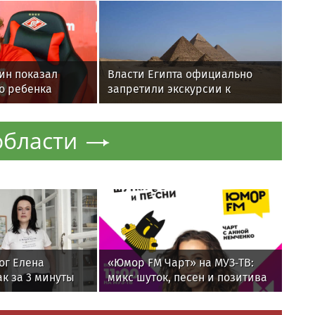
ин показал
Власти Египта официально
о ребенка
запретили экскурсии к
пирамидам из-за жары
области
ог Елена
«Юмор FM Чарт» на МУЗ‑ТВ:
к за 3 минуты
микс шуток, песен и позитива
равновесие