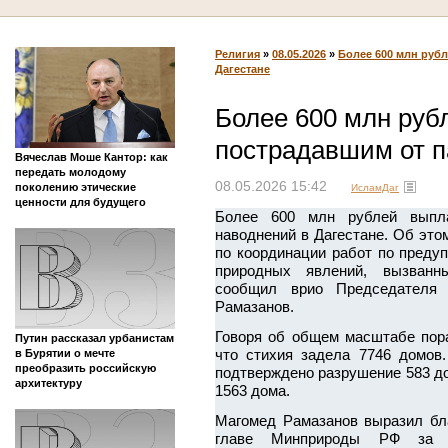
Религия
»
08.05.2026
»
Более 600 млн руб
Дагестане
Более 600 млн руб
пострадавшим от п
Вячеслав Моше Кантор: как
передать молодому
08.05.2026 15:42
поколению этические
ИсламДаг
ценности для будущего
Более 600 млн рублей выпла
наводнений в Дагестане. Об это
по координации работ по преду
природных явлений, вызванн
сообщил врио Председателя 
Рамазанов.
Говоря об общем масштабе пор
Путин рассказал урбанистам
что стихия задела 7746 домов
в Бурятии о мечте
преобразить российскую
подтверждено разрушение 583 д
архитектуру
1563 дома.
Магомед Рамазанов выразил бл
главе Минприроды РФ за п