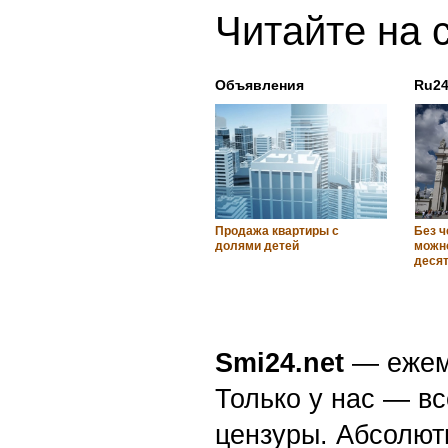
Читайте на 
Объявления
Ru24
Продажа квартиры с
Без ч
долями детей
можно
деся
Smi24.net
— ежеми
Только у нас — вс
цензуры. Абсолютн