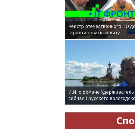
Реестр отечественного ПО д
гарантировать защиту
И.И. о романе Удерживател
сейчас ) русского вологодск
поэта Андрея Малышева ( р
в 2016 г. )
Спо