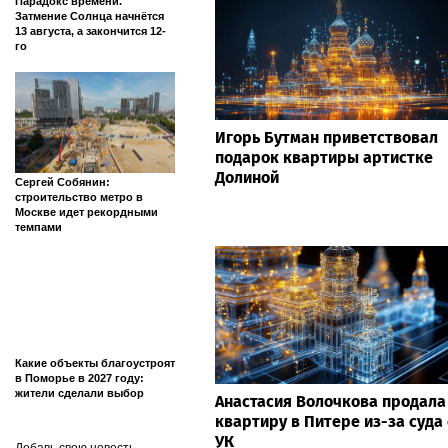
Парадокс времени.
Затмение Солнца начнётся
13 августа, а закончится 12-
го
Игорь Бутман приветствовал
подарок квартиры артистке
Долиной
Сергей Собянин:
строительство метро в
Москве идет рекордными
темпами
Какие объекты благоустроят
в Поморье в 2027 году:
жители сделали выбор
Анастасия Волочкова продала
квартиру в Питере из-за суда 
УК
Добавь свою новость