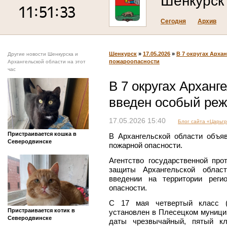
Шенкурск
Сегодня
Архив
Шенкурск
»
17.05.2026
»
В 7 округах Арха
Другие новости Шенкурска и
пожароопасности
Архангельской области на этот
час
В 7 округах Арханг
введен особый ре
17.05.2026 15:40
Блог сайта «Царьг
Пристраивается кошка в
В Архангельской области объя
Северодвинске
пожарной опасности.
Агентство государственной пр
защиты Архангельской облас
введении на территории реги
опасности.
С 17 мая четвертый класс (в
Пристраивается котик в
установлен в Плесецком муници
Северодвинске
даты чрезвычайный, пятый кл