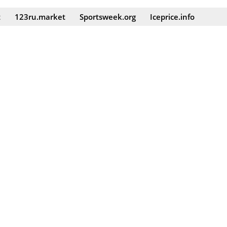
t
123ru.market
Sportsweek.org
Iceprice.info