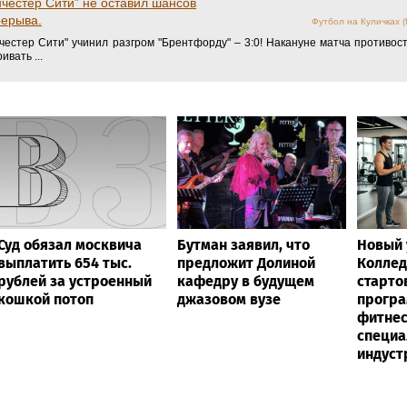
ал Сосьедад" - "Бетис". Онлайн
Футбол на Куличках (fo
матч 35-го тура чемпионата Испании между "Реалом Сосьедад" и "Бетисом
мую текстовую
честер Сити” не оставил шансов
рерыва.
Футбол на Куличках (fo
честер Сити" учинил разгром "Брентфорду" – 3:0! Накануне матча противос
вать ...
Суд обязал москвича
Бутман заявил, что
Новый 
выплатить 654 тыс.
предложит Долиной
Коллед
рублей за устроенный
кафедру в будущем
старто
кошкой потоп
джазовом вузе
програ