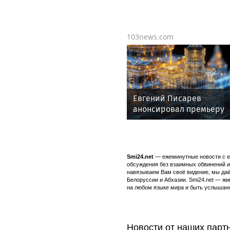
телевизора
103news.com
Евгений Писарев
анонсировал премьеру
"Гордости и предубежде
Smi24.net
— ежеминутные новости с еж
обсуждения без взаимных обвинений и 
навязываем Вам своё видение, мы даё