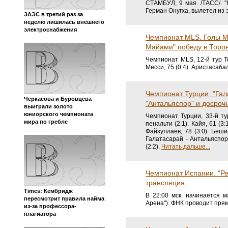
ЗАЭС в третий раз за
неделю лишилась внешнего
электроснабжения
"Кайсериспор" с Макаро
турецкой Суперлиги.
СТАМБУЛ, 9 мая. /ТАСС/. 
Герман Онугха, вылетел из э
Чемпионат MLS. Голы М
Черкасова и Буровцева
Майами" победу в Торон
выиграли золото
юниорского чемпионата
Чемпионат MLS, 12-й тур Тор
мира по гребле
Месси, 75 (0:4). Аристасаба
Чемпионат Турции. "Гал
"Антальяспор" и досроч
Чемпионат Турции, 33-й тур
пенальти (2:1). Кайя, 61 (3
Файзуллаев, 78 (3:0). Бешик
Times: Кембридж
Галатасарай - Антальяспор 4
пересмотрит правила найма
(2:2).
Читать дальше...
из-за профессора-
плагиатора