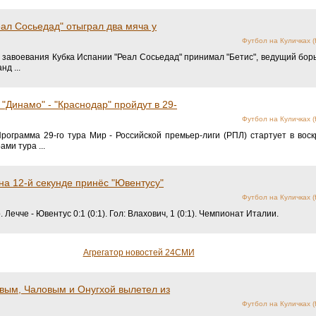
титул, "Кайсериспор" Чалова и
р 33-го тура чемпионата Турции.
Футбол на Куличках (fo
бы чемпионатом Турции, если бы "Галатасарай" банально обыграл "Анталь
ил ...
ал Сосьедад" отыграл два мяча у
Футбол на Куличках (fo
 завоевания Кубка Испании "Реал Сосьедад" принимал "Бетис", ведущий борь
нд ...
и "Динамо" - "Краснодар" пройдут в 29-
Футбол на Куличках (fo
рограмма 29-го тура Мир - Российской премьер-лиги (РПЛ) стартует в вос
ми тура ...
на 12-й секунде принёс "Ювентусу"
Футбол на Куличках (fo
 Лечче - Ювентус 0:1 (0:1). Гол: Влахович, 1 (0:1). Чемпионат Италии.