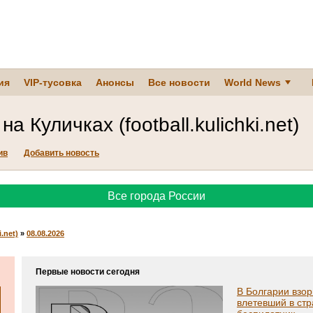
ия
VIP-тусовка
Анонсы
Все новости
World News
на Куличках (football.kulichki.net)
ив
Добавить новость
Все города России
.net)
»
08.08.2026
Первые новости сегодня
В Болгарии взо
влетевший в ст