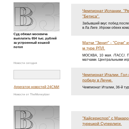
"Галатасарай" защитил 
Макарова вылетел. Обзо
Чемпионат Турции не был 
счётом 4:0 и спокойно оформ
Суд обязал москвича
выплатить 654 тыс. рублей
Чемпионат Испании. "Ре
за устроенный кошкой
потоп
"Бетиса".
Забывший вкус побед после
в Ла Лиге. Игроки обеих кома
Новости сегодня
Матчи "Зенит" - "Сочи" 
м туре РПЛ.
Агрегатор новостей 24СМИ
МОСКВА, 10 мая. /ТАСС/. П
матчами. Центральными игра
Новости от TheMoneytizer
Чемпионат Италии. Гол 
победу в Лечче.
Чемпионат Италии, 36-й тур.