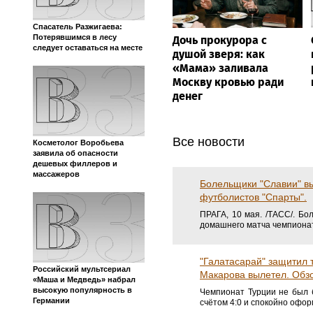
Спасатель Разжигаева:
Потерявшимся в лесу
Дочь прокурора с
следует оставаться на месте
душой зверя: как
«Мама» заливала
Москву кровью ради
денег
Косметолог Воробьева
заявила об опасности
дешевых филлеров и
массажеров
Все новости
Болельщики "Славии" в
Российский мультсериал
футболистов "Спарты".
«Маша и Медведь» набрал
высокую популярность в
ПРАГА, 10 мая. /ТАСС/. Бо
Германии
домашнего матча чемпионата