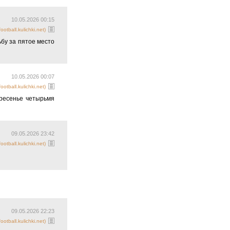
24
25
26
27
28
29
30
31
10.05.2026 01:56
otball.kulichki.net)
яспор" с условным
10.05.2026 00:15
otball.kulichki.net)
бу за пятое место
10.05.2026 00:07
otball.kulichki.net)
кресенье четырьмя
09.05.2026 23:42
otball.kulichki.net)