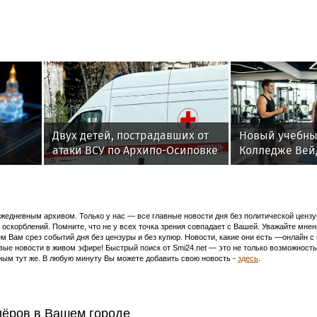
фитнес
специа
индуст
Двух детей, пострадавших от
Новый учебны
атаки ВСУ по Архипо-Осиповке
Колледже Вей
ния"
под Геленджиком, доставили
стартовали о
на лечение в Москву
подготовки ф
и специалист
здоровья
едневным архивом. Только у нас — все главные новости дня без политической цензур
оскорблений. Помните, что не у всех точка зрения совпадает с Вашей. Уважайте мнен
м Вам срез событий дня без цензуры и без купюр. Новости, какие они есть —онлайн 