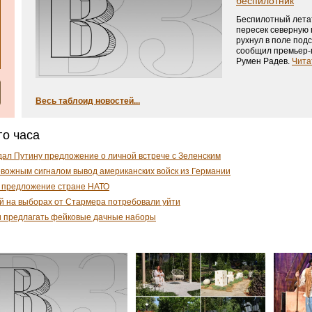
беспилотник
Беспилотный лета
пересек северную 
рухнул в поле под
сообщил премьер-
Румен Радев.
Чита
Весь таблоид новостей...
го часа
дал Путину предложение о личной встрече с Зеленским
евожным сигналом вывод американских войск из Германии
 предложение стране НАТО
й на выборах от Стармера потребовали уйти
и предлагать фейковые дачные наборы