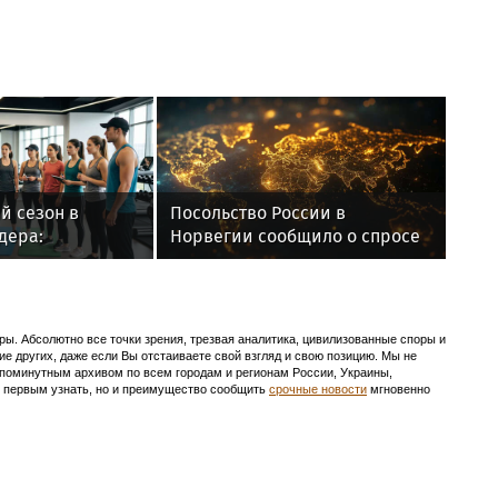
-тренеров и
листов
рии здоровья
< 10.05.2026
Весь 2026 год...
й сезон в
Посольство России в
дера:
Норвегии сообщило о спросе
чные программы
на визы для переезда
итнес-тренеров
ов индустрии
ы. Абсолютно все точки зрения, трезвая аналитика, цивилизованные споры и
ие других, даже если Вы отстаиваете свой взгляд и свою позицию. Мы не
с поминутным архивом по всем городам и регионам России, Украины,