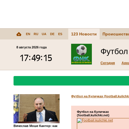
123 Новости
Происшеств
EN
RU
UA
DE
ES
8 августа 2026 года
Футбол 
Сегодня
Арх
Футбол на Куличках (football.kulichki
Футбол на Куличках
(football.kulichki.net)
Вячеслав Моше Кантор: как