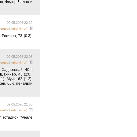
09.05.2026 22:23
otball.kulichki.net)
ов, Федор Чалов и
09.05.2026 22:12
otball.kulichki.net)
Регилон, 73 (0:3).
09.05.2026 22:03
otball.kulichki.net)
. Хадергенай, 40-с
 Шахинер, 43 (2:0).
1). Мучи, 62 (1:2).
хен, 66-с пенальти