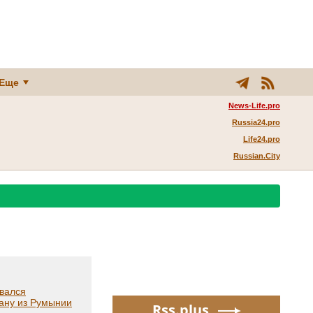
Еще
News-Life.pro
Russia24.pro
Life24.pro
Russian.City
рвался
рану из Румынии
Rss.plus