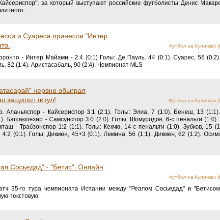
Агрегатор новостей 24СМИ
вым, Чаловым и Онугхой вылетел из
Футбол на Куличках (fo
"Кайсериспор", за который выступают российские футболисты Денис Макар
литного ...
есси и Суареса принесли "Интер
то.
Футбол на Куличках (fo
онто - Интер Майами - 2:4 (0:1) Голы: Де Пауль, 44 (0:1). Суарес, 56 (0:2). 
ль, 82 (1:4). Аристасабаль, 90 (2:4). Чемпионат MLS
атасарай" нервно обыграл
но защитил титул!
Футбол на Куличках (fo
. Аланьяспор - Кайсериспор 3:1 (2:1). Голы: Элиа, 7 (1:0). Бенеш, 13 (1:1)
:1). Башакшехир - Самсунспор 3:0 (2:0). Голы: Шомуродов, 6-с пенальти (1:0).
таш - Трабзонспор 1:2 (1:1). Голы: Кекчю, 14-с пенальти (1:0). Зубков, 15 (1:
:2 (0:1). Голы: Дикмен, 45+3 (0:1). Лемина, 56 (1:1). Дикмен, 62 (1:2). Осим