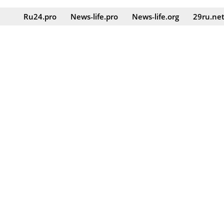
Ru24.pro
News‑life.pro
News‑life.org
29ru.ne