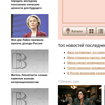
передать молодому
поколению этические
ценности для будущего
Каталог
Фон дер Ляйен призвала
пресечь доходы России
Топ новостей последне
Фицо подтвердил, что пере
Мерц отказался считать тр
Минск сделал неожиданное
После серьезных поражени
В России мошенники начал
Житель Ленобласти сломал
памятник воинам-
103news.com
интернационалистам