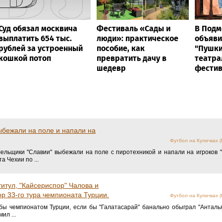
Суд обязал москвича
Фестиваль «Сады и
В Подм
выплатить 654 тыс.
люди»: практическое
объяви
рублей за устроенный
пособие, как
"Пушки
кошкой потоп
превратить дачу в
театра
шедевр
фестив
ыбежали на поле и напали на
Футбол на Куличках (fo
лельщики "Славии" выбежали на поле с пиротехникой и напали на игроков 
 Чехии по ...