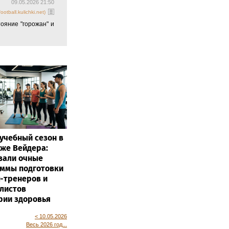
09.05.2026 21:55
otball.kulichki.net)
" (стадион "Реале
09.05.2026 21:50
otball.kulichki.net)
тояние "горожан" и
учебный сезон в
же Вейдера:
вали очные
ммы подготовки