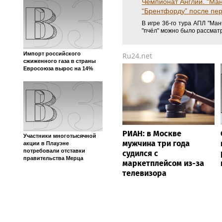
Чемпионат Испании. "Ре
трансляция.
В 22:00 мск. начинается 
Арена"). ФНК проводит пря
Импорт российского
Чемпионат Англии. “Ман
сжиженного газа в страны
“Брентфорду” после пе
Евросоюза вырос на 14%
В игре 36-го тура АПЛ "Ман
"пчёл" можно было рассматри
Ru24.net
Участники многотысячной
акции в Плауэне
потребовали отставки
правительства Мерца
РИАН: в Москве
мужчина три года
судился с
маркетплейсом из-за