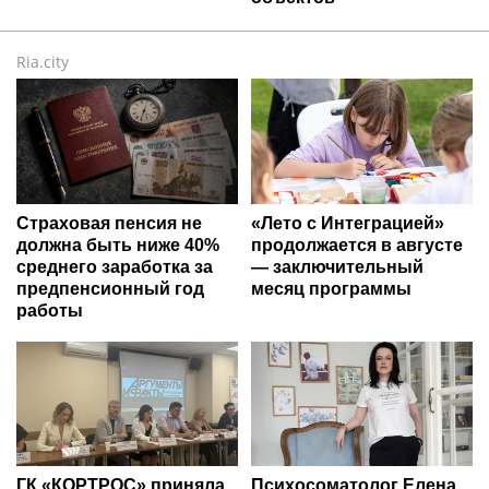
Ria.city
Страховая пенсия не
«Лето с Интеграцией»
должна быть ниже 40%
продолжается в августе
среднего заработка за
— заключительный
предпенсионный год
месяц программы
работы
ГК «КОРТРОС» приняла
Психосоматолог Елена