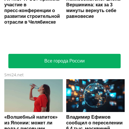
участие в
Вершинина: как за 3
пресс‑конференции о
минуты вернуть себе
развитии строительной
равновесие
отрасли в Челябинске
Все города России
Smi24.net
«Волшебный напиток»
Владимир Ефимов
из Японии: может ли
сообщил о переселении
вода с рисовыми
6,4 тыс. москвичей