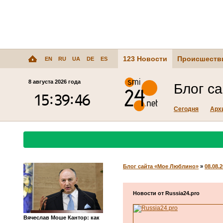
123 Новости
Происшеств
EN
RU
UA
DE
ES
8 августа 2026 года
Блог с
Сегодня
Арх
Блог сайта «Мое Люблино»
»
08.08.
Новости от Russia24.pro
Вячеслав Моше Кантор: как