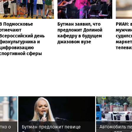
В Подмосковье
Бутман заявил, что
РИАН: 
отмечают
предложит Долиной
мужчин
Всероссийский день
кафедру в будущем
судилс
физкультурника и
джазовом вузе
маркет
цифровизацию
телеви
спортивной сферы
тко о
Бутман предложит певице
Автомобиль п