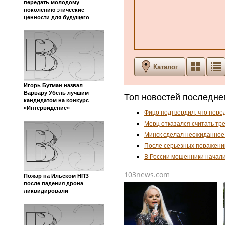
передать молодому
поколению этические
ценности для будущего
Каталог
Игорь Бутман назвал
Варвару Убель лучшим
Топ новостей последне
кандидатом на конкурс
«Интервидение»
Фицо подтвердил, что пере
Мерц отказался считать тр
Минск сделал неожиданное
После серьезных поражени
В России мошенники начал
103news.com
Пожар на Ильском НПЗ
после падения дрона
ликвидировали