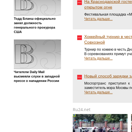
На Краснодарской госте
открытом огне
Фестивальная площадка «Мос
Тодд Бланш официально
Читать дальше...
занял должность
генерального прокурора
США
Хоккейный турнир в чес
Совхозной
Турнир по хоккею в честь Д
В соревнованиях примут уч
Читать дальше...
Читатели Daily Mail
Новый способ зарядки э
высмеяли слухи в западной
прессе о нападении России
Мосгортранс приступил к
заместитель мэра Москвы п
Читать дальше...
Ru24.net