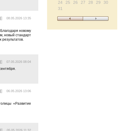
24
25
26
27
28
29
30
31
08.05.2026 13:35
 Благодаря новому
ом, новый стандарт
х результатов.
07.05.2026 08:04
сентября.
06.05.2026 13:06
толицы «Развитие
05.05.2026 11:32