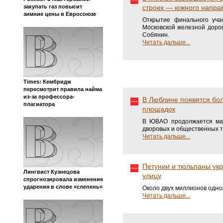
строек — южного напра
закупать газ повысит
зимние цены в Евросоюзе
Открытие финального уча
Московской железной дорог
Собянин.
Читать дальше...
Times: Кембридж
пересмотрит правила найма
из-за профессора-
В Люблине появятся бол
плагиатора
площадок
В ЮВАО продолжается мас
дворовых и общественных т
Читать дальше...
Петунии и тюльпаны укр
Лингвист Кузнецова
улицу
спрогнозировала изменение
ударения в слове «слепень»
Около двух миллионов однол
Читать дальше...