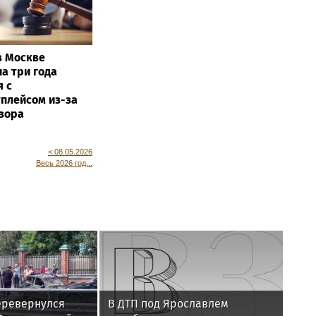
в Москве
а три года
я с
плейсом из-за
зора
< 08.05.2026
Весь 2026 год...
еревернулся
В ДТП под Ярославлем