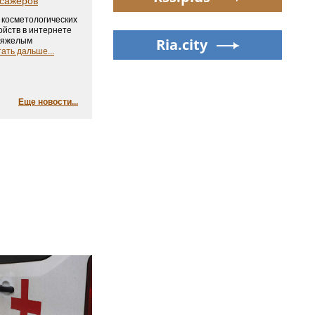
сажеров
 косметологических
ойств в интернете
Ria.city
 тяжелым
ать дальше...
Еще новости...