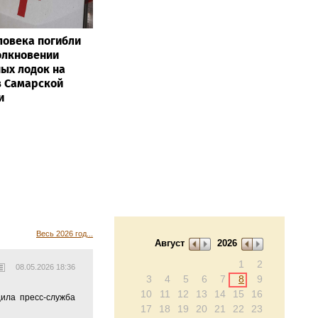
ловека погибли
олкновении
ых лодок на
в Самарской
и
Весь 2026 год...
Август
2026
1
2
08.05.2026 18:36
3
4
5
6
7
8
9
10
11
12
13
14
15
16
ила пресс-служба
17
18
19
20
21
22
23