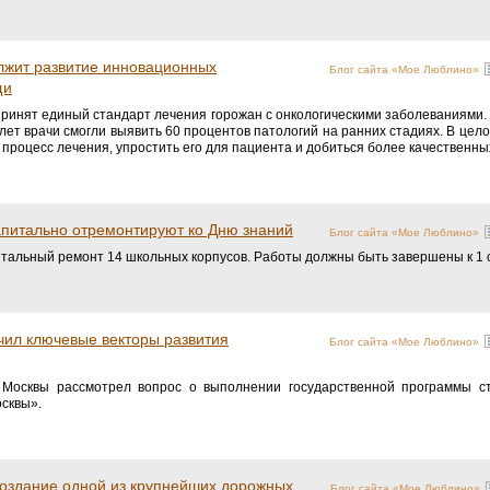
лжит развитие инновационных
Блог сайта «Мое Люблино»
щи
 принят единый стандарт лечения горожан с онкологическими заболеваниями.
лет врачи смогли выявить 60 процентов патологий на ранних стадиях. В цел
процесс лечения, упростить его для пациента и добиться более качественны
апитально отремонтируют ко Дню знаний
Блог сайта «Мое Люблино»
альный ремонт 14 школьных корпусов. Работы должны быть завершены к 1 
чил ключевые векторы развития
Блог сайта «Мое Люблино»
 Москвы рассмотрел вопрос о выполнении государственной программы с
сквы».
создание одной из крупнейших дорожных
Блог сайта «Мое Люблино»