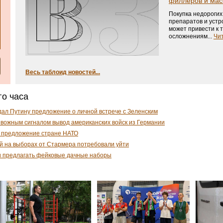
филлеров и мас
Покупка недорогих
препаратов и устр
может привести к
осложнениям...
Чит
Весь таблоид новостей...
го часа
дал Путину предложение о личной встрече с Зеленским
евожным сигналом вывод американских войск из Германии
 предложение стране НАТО
й на выборах от Стармера потребовали уйти
и предлагать фейковые дачные наборы