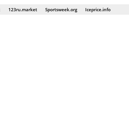
t
123ru.market
Sportsweek.org
Iceprice.info