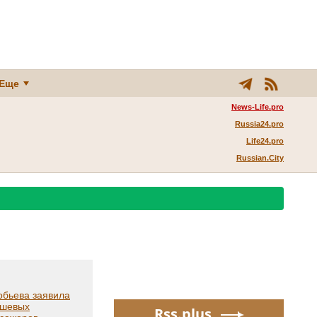
Еще
News-Life.pro
Russia24.pro
Life24.pro
Russian.City
обьева заявила
ешевых
Rss.plus