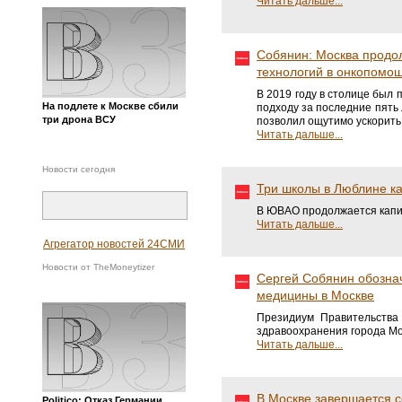
Читать дальше...
Собянин: Москва продо
технологий в онкопомо
В 2019 году в столице был
На подлете к Москве сбили
подходу за последние пять 
три дрона ВСУ
позволил ощутимо ускорить 
Читать дальше...
Новости сегодня
Три школы в Люблине к
В ЮВАО продолжается капит
Читать дальше...
Агрегатор новостей 24СМИ
Новости от TheMoneytizer
Сергей Собянин обозна
медицины в Москве
Президиум Правительства
здравоохранения города Мо
Читать дальше...
В Москве завершается 
Politico: Отказ Германии