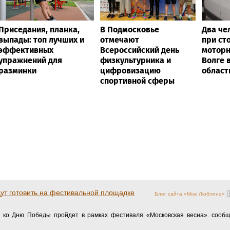
Приседания, планка,
В Подмосковье
Два че
выпады: топ лучших и
отмечают
при ст
эффективных
Всероссийский день
моторн
упражнений для
физкультурника и
Волге 
разминки
цифровизацию
област
спортивной сферы
ут готовить на фестивальной площадке
Блог сайта «Мое Люблино»
 ко Дню Победы пройдет в рамках фестиваля «Московская весна». сообщ