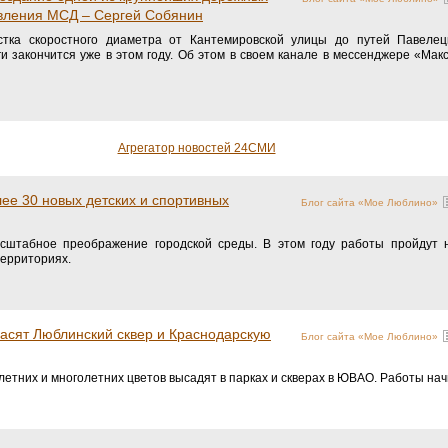
вления МСД – Сергей Собянин
стка скоростного диаметра от Кантемировской улицы до путей Павелец
и закончится уже в этом году. Об этом в своем канале в мессенджере «Мак
Агрегатор новостей 24СМИ
ее 30 новых детских и спортивных
Блог сайта «Мое Люблино»
штабное преображение городской среды. В этом году работы пройдут 
ерриториях.
асят Люблинский сквер и Краснодарскую
Блог сайта «Мое Люблино»
етних и многолетних цветов высадят в парках и скверах в ЮВАО. Работы начн