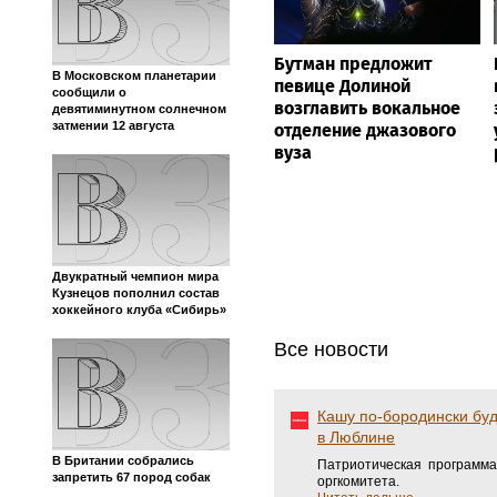
Бутман предложит
В Московском планетарии
певице Долиной
сообщили о
возглавить вокальное
девятиминутном солнечном
затмении 12 августа
отделение джазового
вуза
Двукратный чемпион мира
Кузнецов пополнил состав
хоккейного клуба «Сибирь»
Все новости
Кашу по-бородински буд
в Люблине
В Британии собрались
Патриотическая программа
запретить 67 пород собак
оргкомитета.