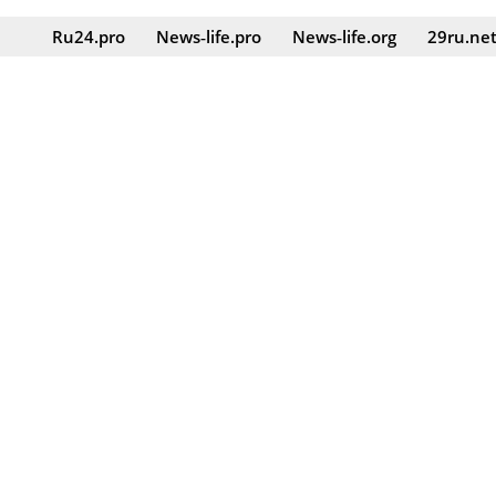
Ru24.pro
News‑life.pro
News‑life.org
29ru.ne