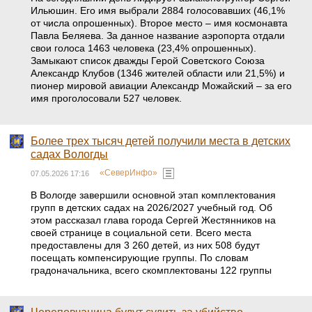
Ильюшин. Его имя выбрали 2884 голосовавших (46,1%
от числа опрошенных). Второе место – имя космонавта
Павла Беляева. За данное название аэропорта отдали
свои голоса 1463 человека (23,4% опрошенных).
Замыкают список дважды Герой Советского Союза
Александр Клубов (1346 жителей области или 21,5%) и
пионер мировой авиации Александр Можайский – за его
имя проголосовали 527 человек.
Более трех тысяч детей получили места в детских
садах Вологды
«СеверИнфо»
07.05.2026 17:16
В Вологде завершили основной этап комплектования
групп в детских садах на 2026/2027 учебный год. Об
этом рассказал глава города Сергей Жестянников на
своей странице в социальной сети. Всего места
предоставлены для 3 260 детей, из них 508 будут
посещать компенсирующие группы. По словам
градоначальника, всего скомплектованы 122 группы