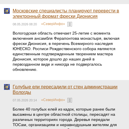
Московские специалисты планируют перевести в
электронный формат фрески Дионисия
«СеверИнфо»
08.05.2026 08:20
Вологодская область отмечает 25-летие с момента
включения ансамбля Ферапонтова монастыря, включая
фрески Дионисия, в перечень Всемирного наследия
ЮНЕСКО. Росписи Рождественского собора являются
единственным подтвержденным творением мастера
Дионисия, которое дошло до наших дней в
первозданном виде и никогда не подвергалось
обновлению.
Голубые ели пересадили от стен администрации
Вологды
«СеверИнфо»
07.05.2026 20:14
Более 40 голубых елей из кадок, которые ранее были
высажены в центре областной столицы, пересадят на
различных территориях города. Деревья передали
ТОСам, организациям и неравнодушным жителям для