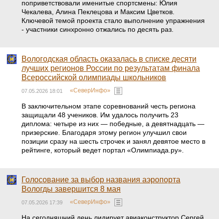
поприветствовали именитые спортсмены: Юлия
Чекалева, Алина Пеклецова и Максим Цветков.
Ключевой темой проекта стало выполнение упражнения
- участники синхронно отжались по десять раз.
Вологодская область оказалась в списке десяти
лучших регионов России по результатам финала
Всероссийской олимпиады школьников
«СеверИнфо»
07.05.2026 18:01
В заключительном этапе соревнований честь региона
защищали 48 учеников. Им удалось получить 23
диплома: четыре из них — победные, а девятнадцать —
призерские. Благодаря этому регион улучшил свои
позиции сразу на шесть строчек и занял девятое место в
рейтинге, который ведет портал «Олимпиада.ру».
Голосование за выбор названия аэропорта
Вологды завершится 8 мая
«СеверИнфо»
07.05.2026 17:39
На сегодняшний день лидирует авиаконструктор Сергей