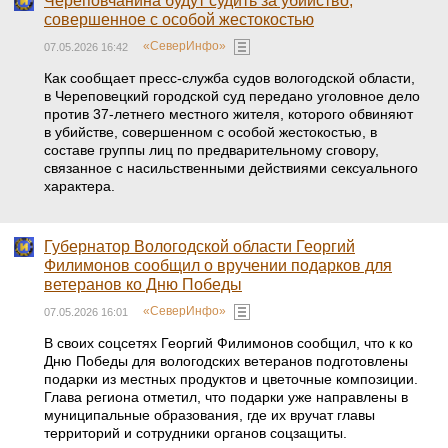
Череповчанина будут судить за убийство,
совершенное с особой жестокостью
«СеверИнфо»
07.05.2026 16:42
Как сообщает пресс-служба судов вологодской области,
в Череповецкий городской суд передано уголовное дело
против 37-летнего местного жителя, которого обвиняют
в убийстве, совершенном с особой жестокостью, в
составе группы лиц по предварительному сговору,
связанное с насильственными действиями сексуального
характера.
Губернатор Вологодской области Георгий
Филимонов сообщил о вручении подарков для
ветеранов ко Дню Победы
«СеверИнфо»
07.05.2026 16:01
В своих соцсетях Георгий Филимонов сообщил, что к ко
Дню Победы для вологодских ветеранов подготовлены
подарки из местных продуктов и цветочные композиции.
Глава региона отметил, что подарки уже направлены в
муниципальные образования, где их вручат главы
территорий и сотрудники органов соцзащиты.