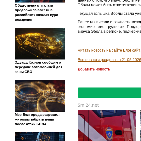
данных о том, что вирус Эболы н
Эболы может быть ответственен за
Общественная палата
предложила ввести в
Текущая вспышка Эболы стала уже 
российских школах курс
вождения
Ранее мы писали о важности межд
экономические трудности. Подде
вируса Эбола в регионе, подчерки
Читать новость на сайте Блог сай
Все новости раздела за 21.05.202
Эдуард Козлов сообщил о
передаче автомобилей для
Добавить новость
зоны СВО
Smi24.net
Мэр Белгорода разрешил
жителям забрать вещи
после атаки БПЛА