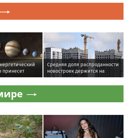
нергетический
Средняя доля распроданности
о принесет
новостроек держится на
2 августа
уровне 35%
мире