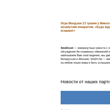
Лєра Мандзюк 23 травня у Микола
незабутнім концертом: «Буде відв
яскраво!»
Smi24.net
— ежеминутные новости с еж
обсуждения без взаимных обвинений и 
навязываем Вам своё видение, мы даё
Белоруссии и Абхазии. Smi24.net — ж
на любом языке мира и быть услышанн
Новости от наших парт