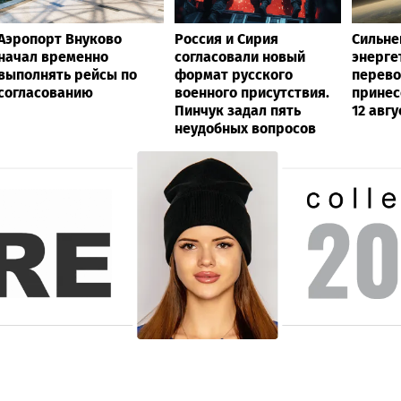
Аэропорт Внуково
Россия и Сирия
Сильн
начал временно
согласовали новый
энерге
выполнять рейсы по
формат русского
перево
согласованию
военного присутствия.
принес
Пинчук задал пять
12 авгу
неудобных вопросов