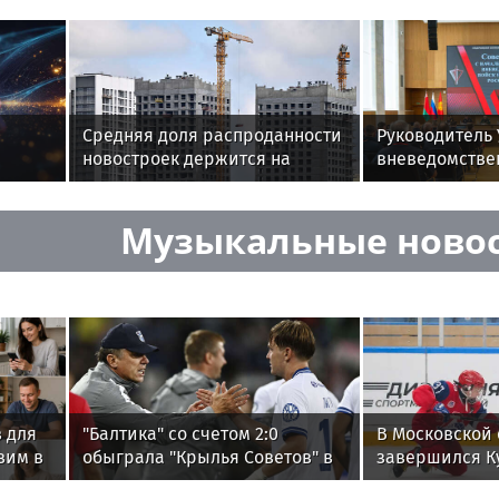
Средняя доля распроданности
Руководитель
новостроек держится на
вневедомстве
уровне 35%
Росгвардии по
области приня
Музыкальные ново
Всероссийско
семинаре в Н
Новгороде
в для
"Балтика" со счетом 2:0
В Московской 
вим в
обыграла "Крылья Советов" в
завершился К
матче РПЛ
Овечкина по 