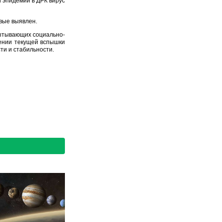
 эпидемии в ДРК вирус
рвые выявлен.
пытывающих социально-
нении текущей вспышки
ти и стабильности.