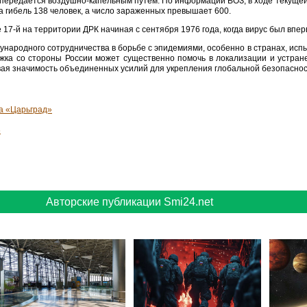
е передается воздушно-капельным путем. По информации ВОЗ, в ходе текущей
 гибель 138 человек, а число зараженных превышает 600.
17-й на территории ДРК начиная с сентября 1976 года, когда вирус был впе
ународного сотрудничества в борьбе с эпидемиями, особенно в странах, ис
ржка со стороны России может существенно помочь в локализации и устра
вая значимость объединенных усилий для укрепления глобальной безопаснос
та «Царьград»
6
Авторские публикации Smi24.net