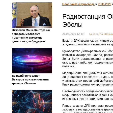
Блог сайта «Царьград»
»
21.05.2026
Радиостанция Ok
Эболы
Вячеслав Моше Кантор: как
передать молодому
21.05.2026 12:49
Блог сайта «Царьг
поколению этические
Власти ДРК ввели карантинные з
ценности для будущего
эпидемиологический контроль на г
Руководство Демократической Рес
вспышка лихорадки Эбола, разм
Зоны были организованы в рамк
оказались наиболее пораженными
болезни.
Медицинские специалисты активн
Бывший футболист
лица обязаны провести 21 день 
Быстров призвал сменить
участках этих провинций действу
тренера «Зенита»
Киву, расположены контрольные по
Необходимость эпидемиологическо
медицинских работников в зоны к
из главных очагов эпидемии распо
Ранее власти ДРК приняли решен
закрывать государственные грани