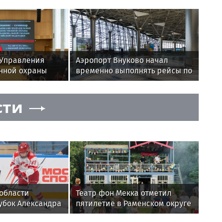
 Управления
Аэропорт Внуково начал
нной охраны
временно выполнять рейсы по
 Иркутской
согласованию
л участие во
сти
м совещании-
ижнем
области
Театр фон Мекка отметил
убок Александра
пятилетие в Раменском округе
хоккею