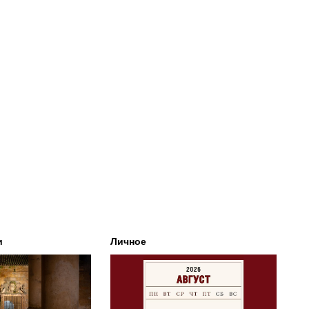
и
Личное