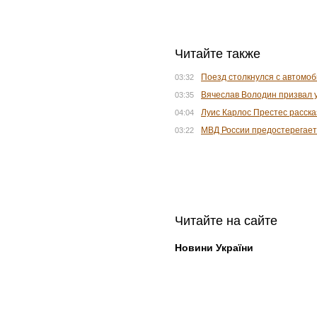
Читайте также
Поезд столкнулся с автомоб
03:32
Вячеслав Володин призвал 
03:35
Луис Карлос Престес расска
04:04
МВД России предостерегает
03:22
Читайте на сайте
Новини України