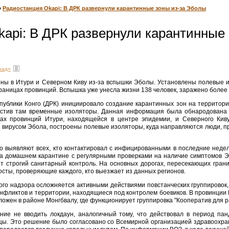
»
Радиостанция Okapi: В ДРК развернули карантинные зоны из-за Эболы
api: В ДРК развернули карантинные 
рад»
оны в Итури и Северном Киву из-за вспышки Эболы. Установлены полевые 
раницах провинций. Вспышка уже унесла жизни 138 человек, заражено более 
публики Конго (ДРК) инициировало создание карантинных зон на территори
естив там временные изоляторы. Данная информация была обнародована 
ах провинций Итури, находящейся в центре эпидемии, и Северного Киву
 вирусом Эбола, построены полевые изоляторы, куда направляются люди, 
о выявляют всех, кто контактировал с инфицированными в последние неде
на домашнем карантине с регулярными проверками на наличие симптомов Э
ет строгий санитарный контроль. На основных дорогах, пересекающих гран
сты, проверяющие каждого, кто выезжает из данных регионов.
го надзора осложняется активными действиями повстанческих группировок
онфликтов и территории, находящиеся под контролем боевиков. В провинции 
ложен в районе Монгбвалу, где функционирует группировка "Кооператив для р
ие не вводить локдаун, аналогичный тому, что действовал в период пан
цы. Это решение было согласовано со Всемирной организацией здравоохра