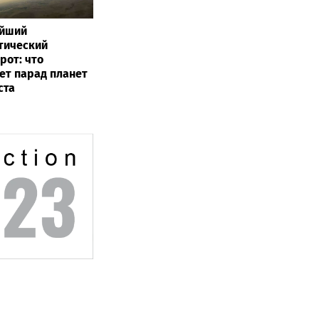
ейший
тический
рот: что
ет парад планет
ста