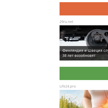
29ru.net
Финляндия и Швеция сп
38 лет возобновят
железнодорожное сооб
Life24.pro