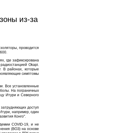
зоны из-за
изоляторы, проводится
600.
ях, где зафиксирована
радиостанцией Okapi.
. В районах, которые
проявляющие симптомы
ли. Все установленные
болы. На пограничных
ицу Итури и Северного
, затрудняющих доступ
Итури, например, один
азвития Конго".
демии COVID-19, и не
нения (ВОЗ) на основе