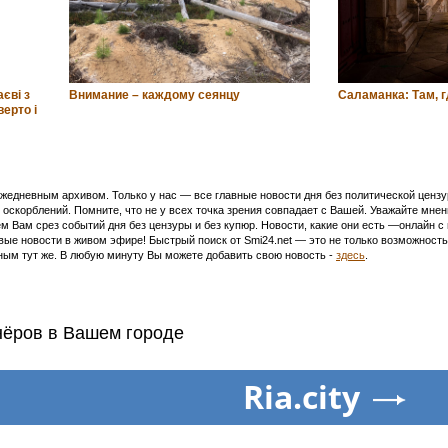
єві з
Внимание – каждому сеянцу
Саламанка: Там, г
ерто і
едневным архивом. Только у нас — все главные новости дня без политической цензур
оскорблений. Помните, что не у всех точка зрения совпадает с Вашей. Уважайте мнен
м Вам срез событий дня без цензуры и без купюр. Новости, какие они есть —онлайн 
ивые новости в живом эфире! Быстрый поиск от Smi24.net — это не только возможнос
ым тут же. В любую минуту Вы можете добавить свою новость -
здесь
.
нёров в Вашем городе
Ria.city