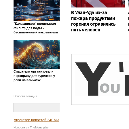
В Улан-Удэ из-за
пожара продуктами
горения отравились
"Калашников" представил
фильтр для воды и
пять человек
беспламенный нагреватель
Спасатели организовали
переправу для туристов у
реки на Камчатке
Новости сегодня
Агрегатор новостей 24СМИ
Новости от TheMoneytizer