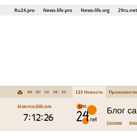
Ru24.pro
News‑life.pro
News‑life.org
29ru.ne
123 Новости
Происшеств
EN
RU
UA
DE
ES
10 августа 2026 года
Блог с
Сегодня
Арх