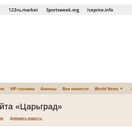
t
123ru.market
Sportsweek.org
Iceprice.info
ия
VIP-тусовка
Анонсы
Все новости
World News
айта «Царьград»
ив
Добавить новость