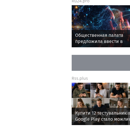
Ru24.pro
Общественная палата
предложила ввести в
российских школах курс
вождения
Rss.plus
Купити 12 тестувальникі
Google Play стало можли
Україні