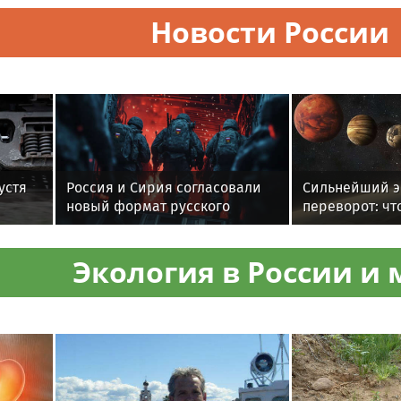
Новости России
устя
Россия и Сирия согласовали
Сильнейший э
новый формат русского
переворот: чт
щение
военного присутствия. Пинчук
парад планет 1
задал пять неудобных
Экология в России и 
вопросов