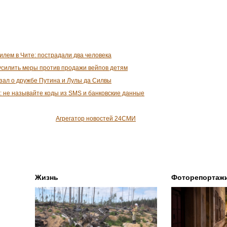
илем в Чите: пострадали два человека
усилить меры против продажи вейпов детям
зал о дружбе Путина и Лулы да Силвы
: не называйте коды из SMS и банковские данные
Агрегатор новостей 24СМИ
Жизнь
Фоторепортаж