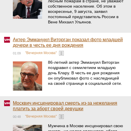
лесным пожарам в стране, не уважают
собственное население. Об этом в
воскресенье, 9 августа, заявил
постоянный представитель России в
Вене Михаил Ульянов.
Актер Эммануил Виторган показал фото младшей
дочери в честь ее дня рождения
"Вечерняя Москва"
01:09
86-летний актер Эммануил Виторган
поздравил с семилетием младшую
дочь Клару. В честь ее дня рождения
он опубликовал фото с наследницей
на своей странице в социальной сети.
Москвич инсценировал смерть из-за нежелания
платить за аборт своей девушки
"Вечерняя Москва"
00:48
Мужчина в Москве инсценировал свою