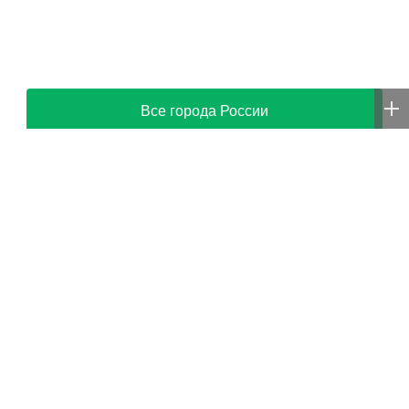
Все города России
Smi24.net
Игорь Балынин
Руководитель
анонсировал
Управления
шестидневную рабочую
вневедомственной
неделю в 2027 году
охраны Росгвардии по
Иркутской области
принял участие во
Всероссийском