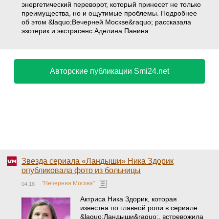
энергетический переворот, который принесет не только
преимущества, но и ощутимые проблемы. Подробнее
об этом &laquo;Вечерней Москве&raquo; рассказала
эзотерик и экстрасенс Аделина Панина.
Авторские публикации Smi24.net
Звезда сериала «Ландыши» Ника Здорик
опубликовала фото из больницы
"Вечерняя Москва"
04:18
Актриса Ника Здорик, которая
известна по главной роли в сериале
&laquo;Ландыши&raquo;, встревожила