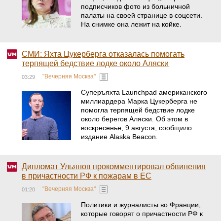
подписчиков фото из больничной
палаты на своей странице в соцсети.
На снимке она лежит на койке.
СМИ: Яхта Цукерберга отказалась помогать
терпящей бедствие лодке около Аляски
"Вечерняя Москва"
03:29
Суперъяхта Launchpad американского
миллиардера Марка Цукерберга не
помогла терпящей бедствие лодке
около берегов Аляски. Об этом в
воскресенье, 9 августа, сообщило
издание Alaska Beacon.
Дипломат Ульянов прокомментировал обвинения
в причастности РФ к пожарам в ЕС
"Вечерняя Москва"
01:20
Политики и журналисты во Франции,
которые говорят о причастности РФ к