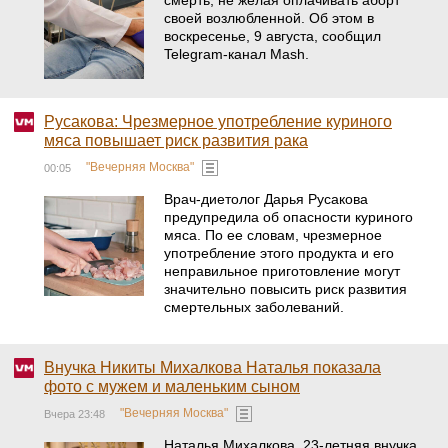
смерть, не желая оплачивать аборт
своей возлюбленной. Об этом в
воскресенье, 9 августа, сообщил
Telegram-канал Mash.
Русакова: Чрезмерное употребление куриного
мяса повышает риск развития рака
"Вечерняя Москва"
00:05
Врач-диетолог Дарья Русакова
предупредила об опасности куриного
мяса. По ее словам, чрезмерное
употребление этого продукта и его
неправильное приготовление могут
значительно повысить риск развития
смертельных заболеваний.
Внучка Никиты Михалкова Наталья показала
фото с мужем и маленьким сыном
"Вечерняя Москва"
Вчера 23:48
Наталья Михалкова, 23‑летняя внучка