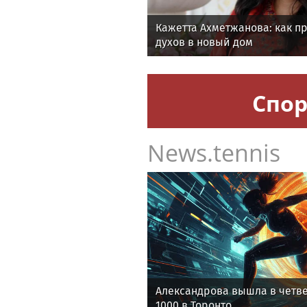
Кажетта Ахметжанова: как п
духов в новый дом
Спор
News.tennis
Александрова вышла в четв
1000 в Торонто