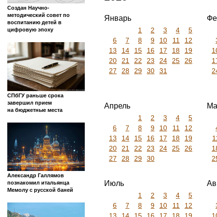
Создан Научно-
методический совет по
Январь
Фе
воспитанию детей в
1
2
3
4
5
цифровую эпоху
6
7
8
9
10
11
12
13
14
15
16
17
18
19
1
20
21
22
23
24
25
26
1
27
28
29
30
31
2
СПбГУ раньше срока
завершил прием
Апрель
Ма
на бюджетные места
1
2
3
4
5
6
7
8
9
10
11
12
13
14
15
16
17
18
19
1
20
21
22
23
24
25
26
1
27
28
29
30
2
Александр Галлямов
Июль
Ав
познакомил итальянца
Мемолу с русской баней
1
2
3
4
5
6
7
8
9
10
11
12
13
14
15
16
17
18
19
1