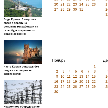
20
21
22
23
24
25
26
1
27
28
29
30
31
2
3
Вода Крыма: 6 августа в
связи с аварийно-
ремонтными работами на
сетях будет ограничено
водоснабжение:
Ноябрь
Де
1
Часть Крыма осталась без
воды из-за аварии на
2
3
4
5
6
7
8
электросетях
9
10
11
12
13
14
15
1
16
17
18
19
20
21
22
2
23
24
25
26
27
28
29
2
30
Незаконное оборудование