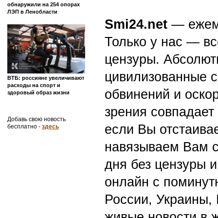
обнаружили на 254 опорах
ЛЭП в Ленобласти
Smi24.net
— ежеми
Только у нас — вс
цензуры. Абсолютн
цивилизованные с
ВТБ: россияне увеличивают
расходы на спорт и
обвинений и оскор
здоровый образ жизни
зрения совпадает
Добавь свою новость
если Вы отстаивае
бесплатно -
здесь
навязываем Вам с
дня без цензуры и
онлайн с поминут
России, Украины,
живые новости в 