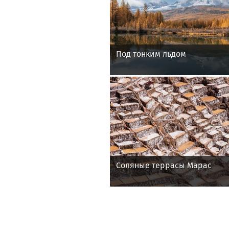
Под тонким льдом
Соляные террасы Марас