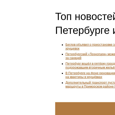
Топ новостей
Петербурге 
Беглов объявил о приостановке 
хрущевок
Петербургский «Технопарк» може
за санкций
Петербург вошёл в пятёрку город
подорожавшим вторичным жиль
В Петербурге на фоне реноваци
на квартиры в хрущёвках
Дополнительный транспорт пуст
маршруты в Приморском районе 