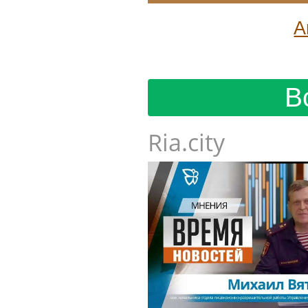
А
В
Ria.city