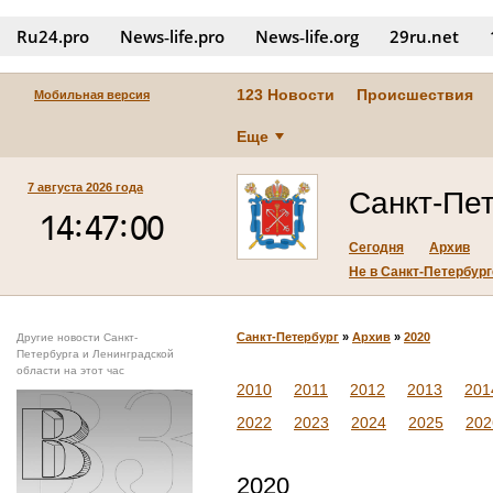
Ru24.pro
News‑life.pro
News‑life.org
29ru.net
123 Новости
Происшествия
Мобильная версия
Еще
7 августа 2026 года
Санкт-Пе
Сегодня
Архив
Не в Санкт-Петербурге
Санкт-Петербург
»
Архив
»
2020
Другие новости Санкт-
Петербурга и Ленинградской
области на этот час
2010
2011
2012
2013
201
2022
2023
2024
2025
202
2020