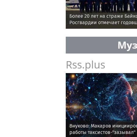
Более 20 лет на страже Байк
Росгвардии отмечает годов
Муз
Rss.plus
Внуково: Макаров иницииро
работы таксистов-"зазывал"