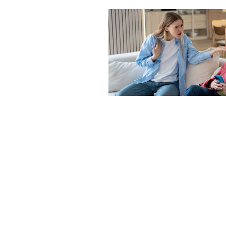
«Семьей это назвать сложно»:
от смартфона убивает любовь
СМИ24.net
— пра
русском языке с