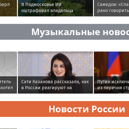
Берл
В Подмосковье ИИ
Самедов: «Спа
оштрафовал владельца
рано говорить.
ище
участка с борщевиком на 150
тысяч рублей
Музыкальные ново
итель
Сати Казанова рассказала, как
Путин исключ
ахотел
в России реагируют на
из перечня ст
и
необычное имя ее дочери
предприятий
Новости России