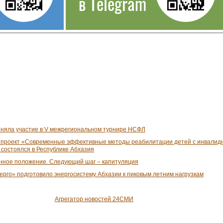
в Telegram
няла участие в V межрегиональном турнире НСФЛ
проект «Современные эффективные методы реабилитации детей с инвалид
 состоялся в Республике Абхазия
нное положение. Следующий шаг – капитуляция
рго» подготовило энергосистему Абхазии к пиковым летним нагрузкам
Агрегатор новостей 24СМИ