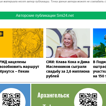
 материала несет автор публикации. Точка зрения автора может не совпадать с 
Авторские публикации Smi24.net
РЖД нацелены
СМИ: Клава Кока и Дима
В Подм
возобновить маршрут
Масленников сыграли
оштраф
Иркутск – Пекин
свадьбу за 2,6 миллиона
участк
рублей
на 150
Архангельск