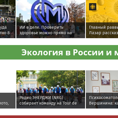
Куда
ИИ в деле. Проверить
Главный равв
тно 8
здоровье можно прямо на
Лазар рассказ
улицах Москвы
интереса к к
Экология в России и 
Радио ЭНЕРДЖИ (NRG)
Психосоматол
ото,
собирает команду на Tour de
Вершинина: ка
я от
Russie в Петербурге
вернуть себе 