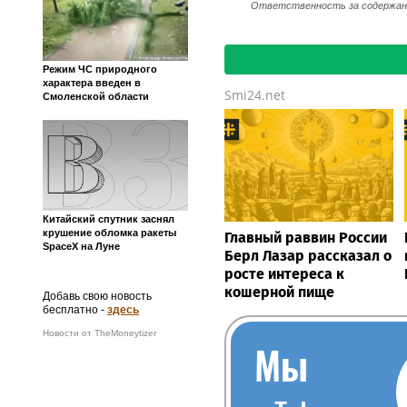
Ответственность за содержание
Режим ЧС природного
характера введен в
Smi24.net
Смоленской области
Китайский спутник заснял
крушение обломка ракеты
Главный раввин России
SpaceX на Луне
Берл Лазар рассказал о
росте интереса к
кошерной пище
Добавь свою новость
бесплатно -
здесь
Новости от TheMoneytizer
Мы