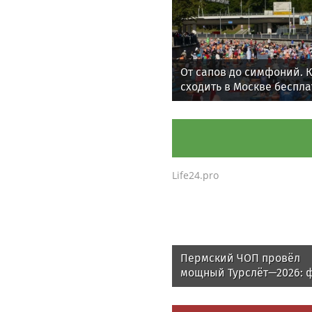
От сапов до симфоний. 
сходить в Москве беспла
и 9 августа
Life24.pro
Пермский ЧОП провёл
мощный Турслёт—2026: ф
результаты и впечатлени
мероприятия