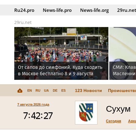
Ru24.pro
News‑life.pro
News‑life.org
29ru.ne
29ru.net
От сапов до симфоний. Куда сходить
СМИ: Клав
в Москве бесплатно 8 и 9 августа
Масленник
миллиона
123 Новости
Происшеств
EN
RU
UA
DE
ES
7 августа 2026 года
Сухум
Сегодня
Арх