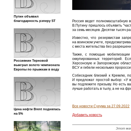
Путин объявил
Россия ведет полномасштабную во
благодарность рэперу ST
В.Путину пришлось объявить "час
за семь месяцев. Десятки тысяч р
Известно, что резервистам запр
на воинском учете, предусматрив
с места жительства без разрешен
Также, с помощью мобилизации 
оккупированных территорий. Ес
Россиянин Терновой
Херсонскую и Запорожскую облас
выиграл золото чемпионата
ВСУ и гибели нескольких проросс
Европы по прыжкам в воду
Собеседник близкий к Кремлю, по
И предложат простой выбор: «У 
вы подлежите призыву. Но есть в
лучше работать в тылу, а не на фр
Все новости Сухума за 27.09.2022
Цена нефти Brent поднялась
на 5%
Добавить новость
Этот мат