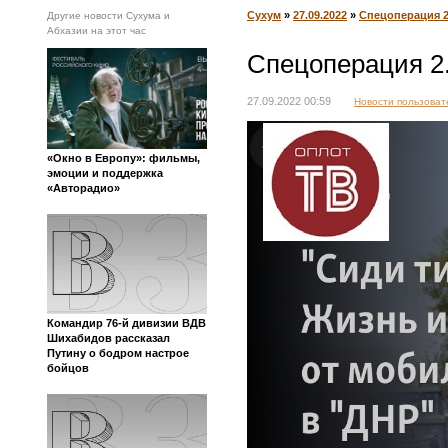
Сухум
»
27.09.2022
»
Спецоперация 2
Другие новости Сухума и
Абхазии на этот час
Спецоперация 2
27.09.2022 00:59
Новости пользоват
«Окно в Европу»: фильмы,
эмоции и поддержка
«Авторадио»
Командир 76-й дивизии ВДВ
Шихабидов рассказал
Путину о бодром настрое
бойцов