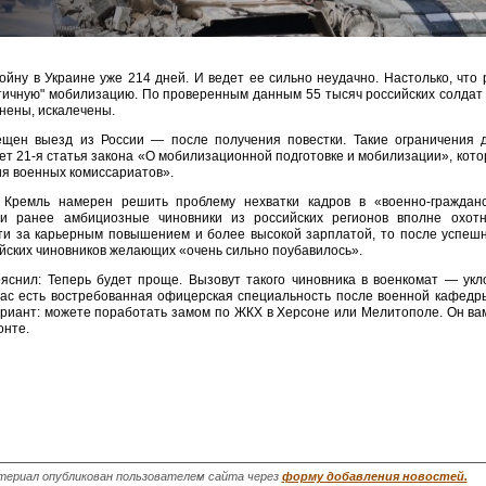
йну в Украине уже 214 дней. И ведет ее сильно неудачно. Настолько, что 
тичную" мобилизацию. По проверенным данным 55 тысяч российских солдат 
анены, искалечены.
ещен выезд из России — после получения повестки. Такие ограничения 
ает 21-я статья закона «О мобилизационной подготовке и мобилизации», кот
ия военных комиссариатов».
Кремль намерен решить проблему нехватки кадров в «военно-гражданс
ли ранее амбициозные чиновники из российских регионов вполне охот
ти за карьерным повышением и более высокой зарплатой, то после успешн
ийских чиновников желающих «очень сильно поубавилось».
яснил: Теперь будет проще. Вызовут такого чиновника в военкомат — укл
вас есть востребованная офицерская специальность после военной кафедр
ариант: можете поработать замом по ЖКХ в Херсоне или Мелитополе. Он ва
онте.
ериал опубликован пользователем сайта через
форму добавления новостей.