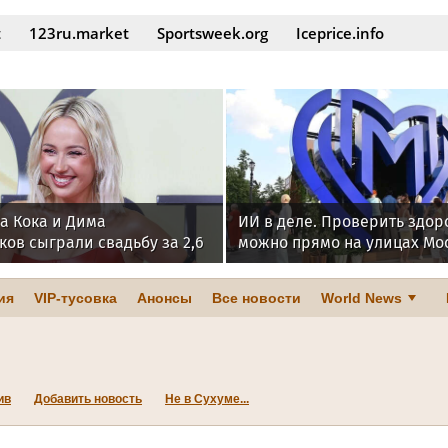
t
123ru.market
Sportsweek.org
Iceprice.info
а Кока и Дима
ИИ в деле. Проверить здор
ов сыграли свадьбу за 2,6
можно прямо на улицах Мо
 рублей
ия
VIP-тусовка
Анонсы
Все новости
World News
ив
Добавить новость
Не в Сухуме...