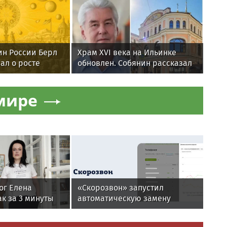
ин России Берл
Храм XVI века на Ильинке
ал о росте
обновлен. Собянин рассказал
ошерной пище
об итогах работ
мире
ог Елена
«Скорозвон» запустил
к за 3 минуты
автоматическую замену
равновесие
номеров при снижении
контактности