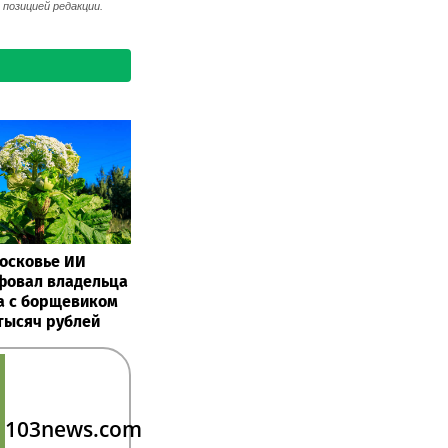
позицией редакции.
осковье ИИ
овал владельца
а с борщевиком
 тысяч рублей
103news.com