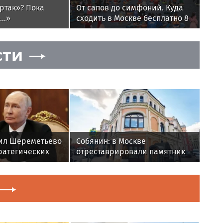
ртак»? Пока
От сапов до симфоний. Куда
..»
сходить в Москве бесплатно 8
и 9 августа
сти
ил Шереметьево
Собянин: в Москве
ратегических
отреставрировали памятник
древнерусского зодчества