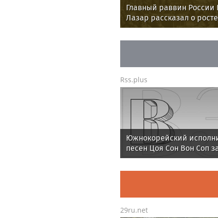
Главный раввин России 
Лазар рассказал о росте
интереса к кошерной п
Rss.plus
Южнокорейский исполн
песен Цоя Сон Вон Соп з
провести отпуск в Росси
29ru.net