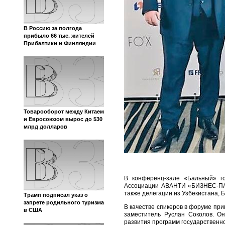
В Россию за полгода
прибыло 66 тыс. жителей
Прибалтики и Финляндии
Товарооборот между Китаем
и Евросоюзом вырос до 530
млрд долларов
В конференц-зале «Бальный» го
Ассоциации АВАНТИ «БИЗНЕС-ПАТ
также делегации из Узбекистана, 
Трамп подписал указ о
запрете родильного туризма
В качестве спикеров в форуме при
в США
заместитель Руслан Соколов. О
развития программ государственно