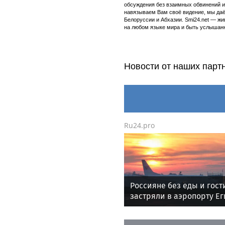
обсуждения без взаимных обвинений и 
навязываем Вам своё видение, мы даё
Белоруссии и Абхазии. Smi24.net — ж
на любом языке мира и быть услышанн
Новости от наших парт
Ru24.pro
Россияне без еды и гос
застряли в аэропорту Ег
после отмены рейса