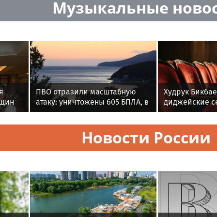
Музыкальные ново
я
ПВО отразили масштабную
Худрук Бикбае
нщин
атаку: уничтожены 605 БПЛА, в
диджейские се
том числе над Крымом и
кафе помогли
акваториями морей
аудиторию в
Новости России
«Покровка.Теа