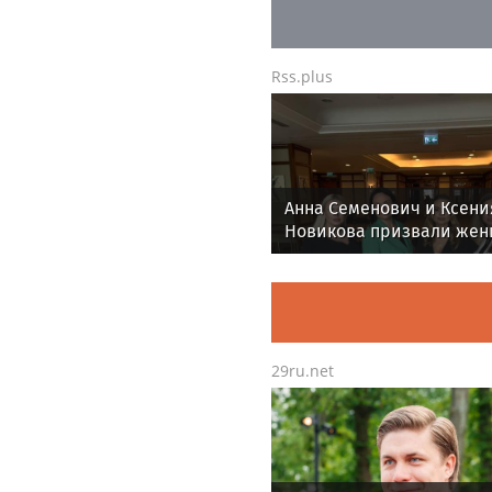
Rss.plus
Анна Семенович и Ксени
Новикова призвали же
не молчать о домашнем
насилии.
29ru.net