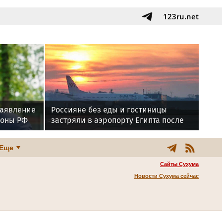
123ru.net
заявление
Россияне без еды и гостиницы
роны РФ
застряли в аэропорту Египта после
отмены рейса
Еще
Сайты Сухума
Новости Сухума сейчас