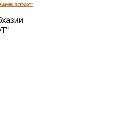
а "БИЗНЕС-ПАТРИОТ"
бхазии
Т"