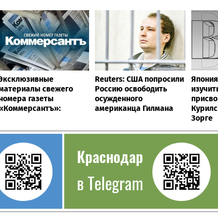
Эксклюзивные
Reuters: США попросили
Япония
материалы свежего
Россию освободить
изучит
номера газеты
осужденного
присво
«Коммерсантъ»:
американца Гилмана
Курилс
Зорге
Краснодар
в Telegram