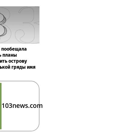
 пообещала
ь планы
ить острову
ькой гряды имя
103news.com