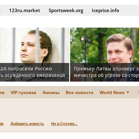
t
123ru.market
Sportsweek.org
Iceprice.info
 США попросили Россию
Премьер Литвы опроверг 
ть осужденного американца
министра об угрозе со сто
ия
VIP-тусовка
Анонсы
Все новости
World News
ив
Добавить новость
Не в Сухуме...