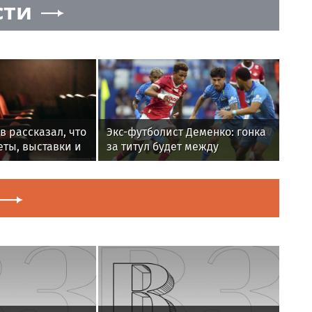
сти
в рассказал, что
Экс-футболист Деменко: гонка
ты, выставки и
за титул будет между
 привлечь новую
"Зенитом", "Спартаком" и
"Краснодаром"
тр»