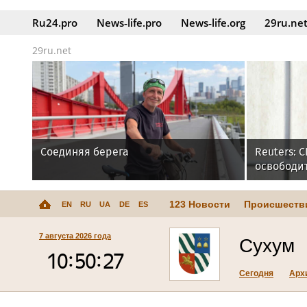
Ru24.pro
News‑life.pro
News‑life.org
29ru.ne
29ru.net
Соединяя берега
Reuters:
освободи
Гилмана
123 Новости
Происшеств
EN
RU
UA
DE
ES
7 августа 2026 года
Сухум
Сегодня
Арх