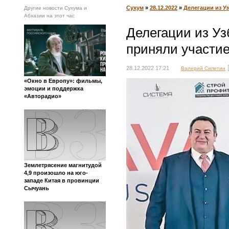
Сухум
»
28.12.2022
»
Делегации из У
Другие новости Сухума и
Абхазии на этот час
Делегации из Уз
приняли участи
28.12.2022 17:21
Валерий Сипетин
«Окно в Европу»: фильмы,
эмоции и поддержка
«Авторадио»
Землетрясение магнитудой
4,9 произошло на юго-
западе Китая в провинции
Сычуань