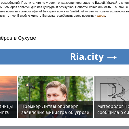
оскорблений. Помните, что не у всех точка зрения совпадает с Вашей. Уважайте мнен
м Вам срез событий дня без цензуры и без купюр. Новости, какие они есть —онлайн 
ивые новости в живом эфире! Быстрый поиск от Smi24.net — это не только возможнос
ым тут же. В любую минуту Вы можете добавить свою новость -
здесь
.
нёров в Сухуме
Ria.city
тиницы
Премьер Литвы опроверг
Метеоролог П
ипта
заявление министра об угрозе
сообщила о с
со стороны РФ
граде в Москв