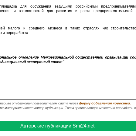
лощадка для обсуждения ведущими российскими предпринимателям
пектив и возможностей для развития и роста предпринимательской
ей малого и среднего бизнеса в таких отраслях как строительство
о и переработка.
ональное отделение Межрегиональной общественной организации со
рдинационный экспертный совет"
ериал опубликован пользователем сайта через
форму добавления новостей.
 материала несет автор публикации. Точка зрения автора может не совпадать с 
Авторские публикации Smi24.net