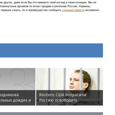
ие других, даже если Вы отстаиваете свой взгляд и свою позицию. Мы не
с поминутным архивом по всем городам и регионам России, Украины,
ть первым узнать, но и преимущество сообщить
срочные новости
мгновенно
озднякова
Reuters: США попросили
ильных дождях и
Россию освободить
е
осужденного американца
Гилмана