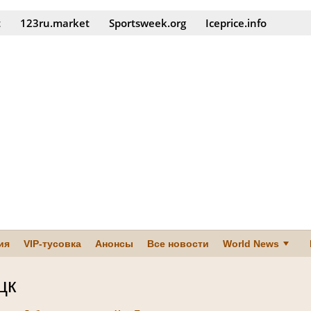
t
123ru.market
Sportsweek.org
Iceprice.info
ия
VIP-тусовка
Анонсы
Все новости
World News
цк