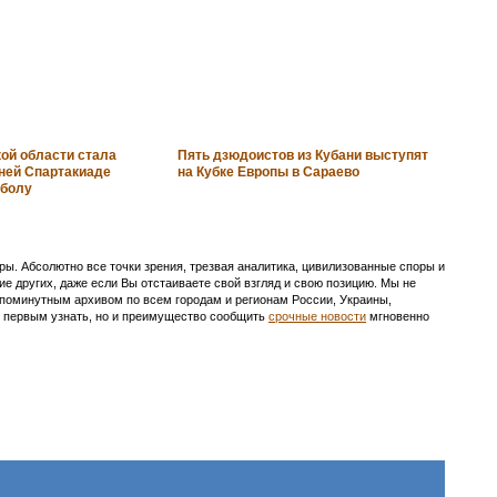
ой области стала
Пять дзюдоистов из Кубани выступят
ней Спартакиаде
на Кубке Европы в Сараево
тболу
ы. Абсолютно все точки зрения, трезвая аналитика, цивилизованные споры и
ие других, даже если Вы отстаиваете свой взгляд и свою позицию. Мы не
с поминутным архивом по всем городам и регионам России, Украины,
ть первым узнать, но и преимущество сообщить
срочные новости
мгновенно