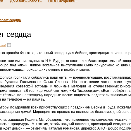
ив
Добавить новость
Не в Тихорецке...
евает сердца
т сердца
ква)
енко прошёл благотворительный концерт для бойцов, проходящих лечение и 
оспитале имени академика Н.Н. Бурденко состоялся благотворительный конц
обро под ключ». Живое вокальное выступление было приурочено ко Дню В
еннослужащих, проходящих лечение и реабилитацию.
 корпуса госпиталя собрались паци енты — военнослужащие, восстанавлива
и Рузанна Гаврилова и Ольга Слепова. На протяжении часа в зале звуч
зведения советской эстрады и любимые мелодии из отечественных киноф
ома твоего», «В горнице моей светло», «На Тихорецкую», «Все пройдёт», «Е
гие тёплые, по-настоящему народные песни: пациенты подпевали знакомым 
е на телефон — на память.
торы поздравили всех присутствующих с праздником Весны и Труда, пожела
возвращения домой. Мероприятие прошло на полностью безвозмездной основ
илы, защищая Родину. Мы убеждены, что искреннее человеческое участие 
инские процедуры. Мы хотим, чтобы каждый пациент, проходящий сегодня леч
м и ждёт домой», — отметила Наталья Романова, директор АНО «Добро под кл