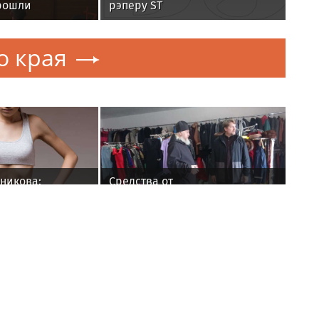
рошли
рэперу ST
к 108‑летию
и И.К. Яковлева
о края
никова:
Средства от
жет
благотворительного
ть
пасхального тиража «Русского
зм
лото»-2026 помогли
ом крае
поддержать работу
Ресурсного центра по
Дальневосточному
федеральному округу