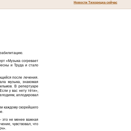
Новости Тихорецка сейчас
реабилитацию.
ерт «Музыка согревает
есны и Труда и стало
ющийся после лечения.
ала музыка, знакомая
ильмов. В репертуаре
сли у вас нету тёти»,
мелодиям, аплодировал
ли каждому скорейшего
е.
— это не менее важная
ение, чувствовал, что
юч».