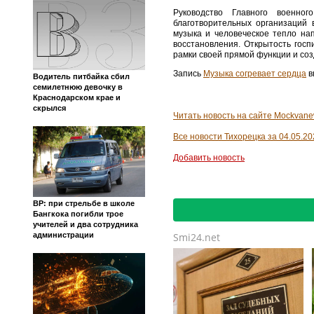
Руководство Главного военно
благотворительных организаций 
музыка и человеческое тепло на
восстановления. Открытость гос
рамки своей прямой функции и соз
Запись
Музыка согревает сердца
в
Водитель питбайка сбил
семилетнюю девочку в
Краснодарском крае и
скрылся
Читать новость на сайте Mockvane
Все новости Тихорецка за 04.05.20
Добавить новость
BP: при стрельбе в школе
Бангкока погибли трое
учителей и два сотрудника
Smi24.net
администрации