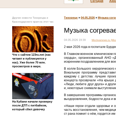
Сегодня
Арх
Тихорецк
»
04.05.2026
»
Музыка согр
Другие новости Тихорецка и
Краснодарского края на этот час
Музыка согревае
04.05.2026 19:39
Mockvanews.ru (Мос
2 мая 2026 года в госпитале Бурд
В Главном военном клиническом г
Что с сайтом 123ru.net (нас
сердца», организованный АНО «Д
читают и публикуются у
искренним поздравлением для во
нас). Уже более 70 млн.
просмотров в мире.
В холле Большого хирургического
Вокальную программу представил
каждому с детства: лучшие прои
концерта прозвучали «На крыше д
«Люди, любите друг друга» и дру
и, некоторые снимали выступлени
В завершение программы организа
выздоровления, бодрости духа и 
На Кубани начали проверку
после ДТП с питбайком,
«Наши герои отдали здоровье и с
который сбил девочку
часть восстановления, чем медиц
ст рана помнит о нём, гордится и