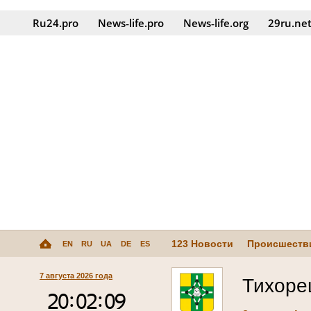
Ru24.pro
News‑life.pro
News‑life.org
29ru.ne
123 Новости
Происшеств
EN
RU
UA
DE
ES
7 августа 2026 года
Тихоре