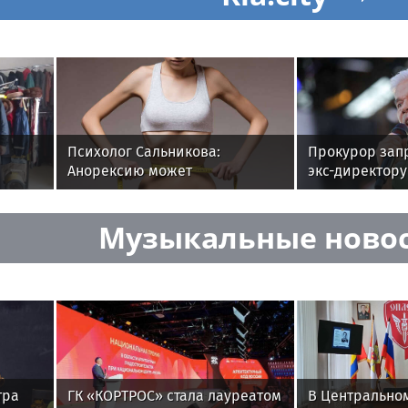
Психолог Сальникова:
Прокурор запр
Анорексию может
экс-директору
сского
спровоцировать
Газманова Дм
перфекционизм
Музыкальные ново
тра
ГК «КОРТРОС» стала лауреатом
В Центральном