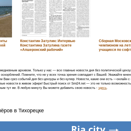
енты
Константин Затулин: Интервью
Сборная Московск
жей
Константина Затулина газете
чемпионом на лет
«Апшеронский рабочий»
учащихся по соф
едневным архивом. Только у нас — все главные новости дня без политической цензур
оскорблений. Помните, что не у всех точка зрения совпадает с Вашей. Уважайте мнен
м Вам срез событий дня без цензуры и без купюр. Новости, какие они есть —онлайн 
ивые новости в живом эфире! Быстрый поиск от Smi24.net — это не только возможнос
ым тут же. В любую минуту Вы можете добавить свою новость -
здесь
.
нёров в Тихорецке
Ria.city