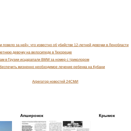
и повело за ней»: что известно об убийстве 12-летней девочки в Ленобласти
летнюю девочку на велосипеде в Тихорецке
там в Грузии исцарапали BMW за номер с триколором
обеспечить жизненно необходимое лечение ребенка на Кубани
Агрегатор новостей 24СМИ
Апшеронск
Крымск