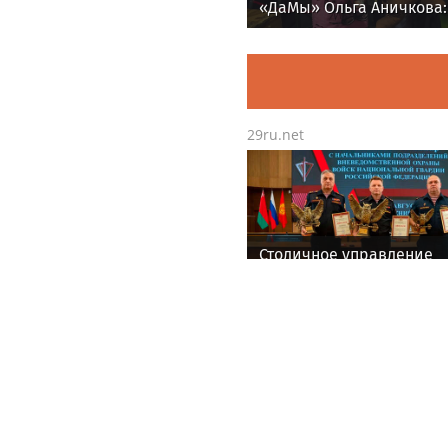
«ДаМы» Ольга Аничкова:
делать, если вы забыли 
29ru.net
Столичное управление
вневедомственной охра
Росгвардии признано л
по итогам полугодия на
всероссийском совещан
Нижнем Новгороде
Life24.pro