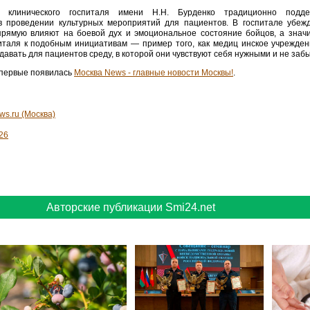
го клинического госпиталя имени Н.Н. Бурденко традиционно подд
в проведении культурных мероприятий для пациентов. В госпитале убеж
прямую влияют на боевой дух и эмоциональное состояние бойцов, а значи
питаля к подобным инициативам — пример того, как медиц инское учрежде
давать для пациентов среду, в которой они чувствуют себя нужными и не заб
первые появилась
Mосква News - главные новости Москвы!
.
ws.ru (Москва)
26
Авторские публикации Smi24.net