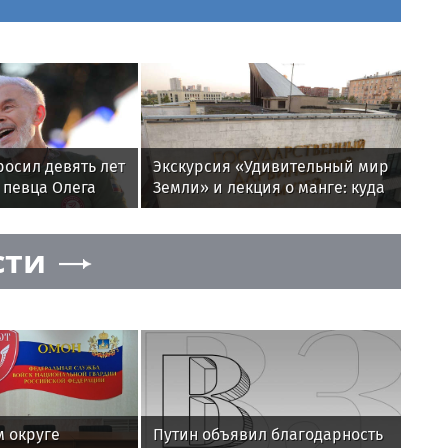
осил девять лет
Экскурсия «Удивительный мир
 певца Олега
Земли» и лекция о манге: куда
итрию Царенко
сходить в Москве в выходные
8 и 9 августа
сти
 округе
Путин объявил благодарность