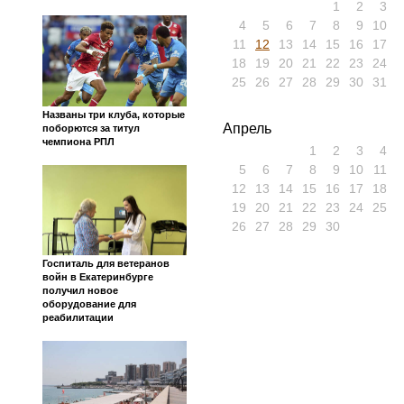
1
2
3
4
5
6
7
8
9
10
11
12
13
14
15
16
17
18
19
20
21
22
23
24
25
26
27
28
29
30
31
Названы три клуба, которые
Апрель
поборются за титул
чемпиона РПЛ
1
2
3
4
5
6
7
8
9
10
11
12
13
14
15
16
17
18
19
20
21
22
23
24
25
26
27
28
29
30
Госпиталь для ветеранов
войн в Екатеринбурге
получил новое
оборудование для
реабилитации