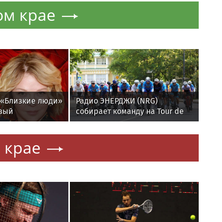
ом крае
 «Близкие люди»
Радио ЭНЕРДЖИ (NRG)
вый
собирает команду на Tour de
сезон
Russie в Петербурге
 крае