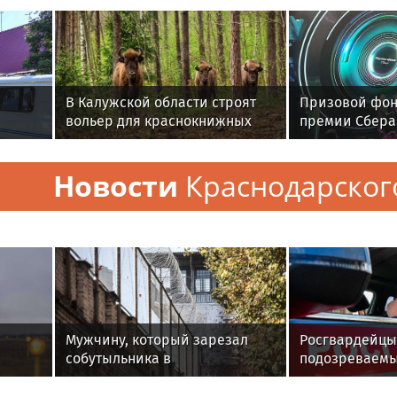
В Калужской области строят
Призовой фон
вольер для краснокнижных
премии Сбера 
и
животных
млн рублей
ырос в
Новости
Краснодарског
Мужчину, который зарезал
Росгвардейцы
собутыльника в
подозреваемы
Солнечногорске, отправили в
мошеннически
СИЗО
Подмосковье