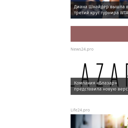
Диана Шнайдер вышла 
третий круг турнира WTA
Торонто
News24.pro
Компания «Блазар»
представила новую вер
системы контроля сетев
доступа Blazar NAC 3.0
Life24.pro