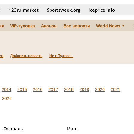
t
123ru.market
Sportsweek.org
Iceprice.info
ия
VIP-тусовка
Анонсы
Все новости
World News
ив
Добавить новость
Не в Туапсе...
2014
2015
2016
2017
2018
2019
2020
2021
2026
Февраль
Март