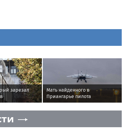
орый зарезал
Мать найденного в
в
Приангарье пилота
е, отправили в
призналась, что «словно
побывала в аду»
сти