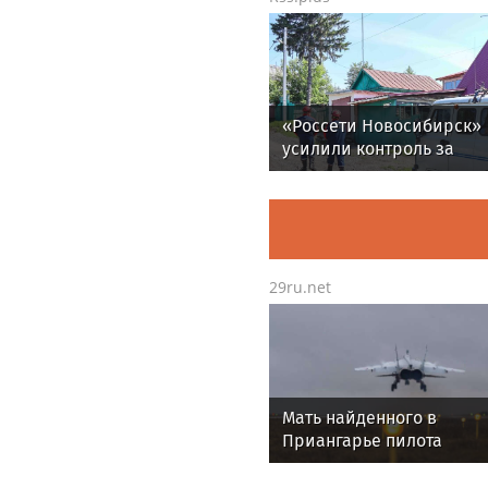
«Россети Новосибирск»
усилили контроль за
незаконными подвесам
ВОЛС: охват проверок в
1,5 раза
29ru.net
Мать найденного в
Приангарье пилота
призналась, что «словно
побывала в аду»