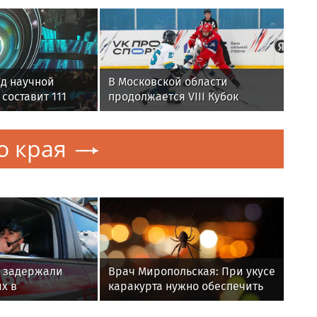
д научной
В Московской области
составит 111
продолжается VIII Кубок
Александра Овечкина
о края
 задержали
Врач Миропольская: При укусе
х в
каракурта нужно обеспечить
х действиях в
пострадавшему покой