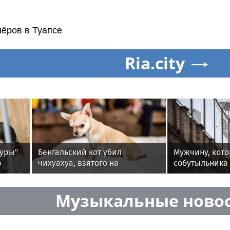
нёров в Туапсе
Ria.city
туры"
Бенгальский кот убил
Мужчину, кот
ю
чихуахуа, взятого на
собутыльника 
передержку в Москве
Солнечногорск
СИЗО
Музыкальные ново