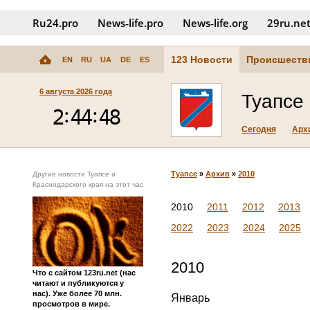
Ru24.pro
News‑life.pro
News‑life.org
29ru.ne
123 Новости
Происшеств
EN
RU
UA
DE
ES
6 августа 2026 года
Туапсе
Сегодня
Арх
Туапсе
»
Архив
»
2010
Другие новости Туапсе и
Краснодарского края на этот час
2010
2011
2012
2013
2022
2023
2024
2025
2010
Что с сайтом 123ru.net (нас
читают и публикуются у
нас). Уже более 70 млн.
Январь
просмотров в мире.