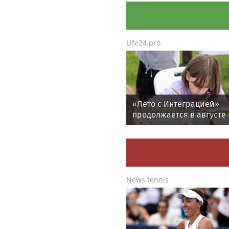
Life24.pro
«Лето с Интеграцией»
продолжается в августе
заключительный месяц
программы
News.tennis