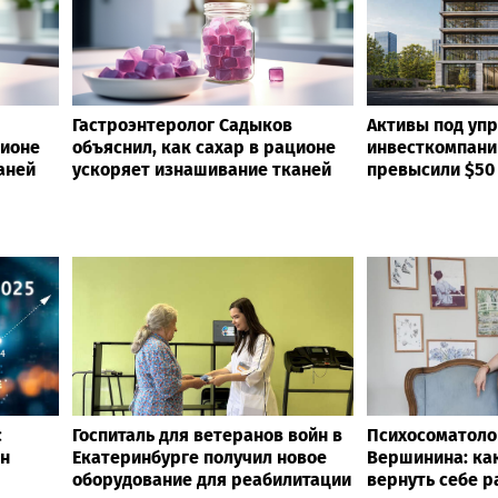
Гастроэнтеролог Садыков
Активы под уп
ционе
объяснил, как сахар в рационе
инвесткомпани
аней
ускоряет изнашивание тканей
превысили $50
с
Госпиталь для ветеранов войн в
Психосоматоло
лн
Екатеринбурге получил новое
Вершинина: как
оборудование для реабилитации
вернуть себе 