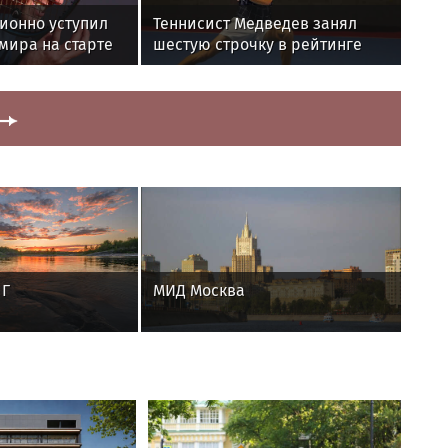
ионно уступил
Теннисист Медведев занял
 мира на старте
шестую строчку в рейтинге
ATP
 Г
МИД Москва