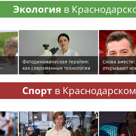
Экология
в Краснодарск
Фотодинамическая терапия:
Снова вместе:
 —
как современные технологии
открывают но
меняют подход к лечению
театральный 
онкологии
Спорт
в Краснодарском