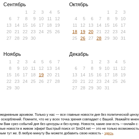
Сентябрь
Октябрь
1
2
3
4
5
1
2
3
6
7
8
9
10
11
12
4
5
6
7
8
9
10
13
14
15
16
17
18
19
11
12
13
14
15
16
17
20
21
22
23
24
25
26
18
19
20
21
22
23
24
27
28
29
30
25
26
27
28
29
30
31
Ноябрь
Декабрь
1
2
3
4
5
6
7
1
2
3
4
5
8
9
10
11
12
13
14
6
7
8
9
10
11
12
15
16
17
18
19
20
21
13
14
15
16
17
18
19
22
23
24
25
26
27
28
20
21
22
23
24
25
26
29
30
27
28
29
30
31
едневным архивом. Только у нас — все главные новости дня без политической цензур
оскорблений. Помните, что не у всех точка зрения совпадает с Вашей. Уважайте мнен
м Вам срез событий дня без цензуры и без купюр. Новости, какие они есть —онлайн 
ивые новости в живом эфире! Быстрый поиск от Smi24.net — это не только возможнос
ым тут же. В любую минуту Вы можете добавить свою новость -
здесь
.