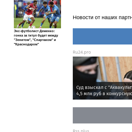
Новости от наших парт
Экс-футболист Деменко:
гонка за титул будет между
"Зенитом", "Спартаком" и
"Краснодаром"
Ru24.pro
Суд взыскал с "Аквакуль
4,5 млн руб в конкурсну
массу Блиновской
Rss.plus