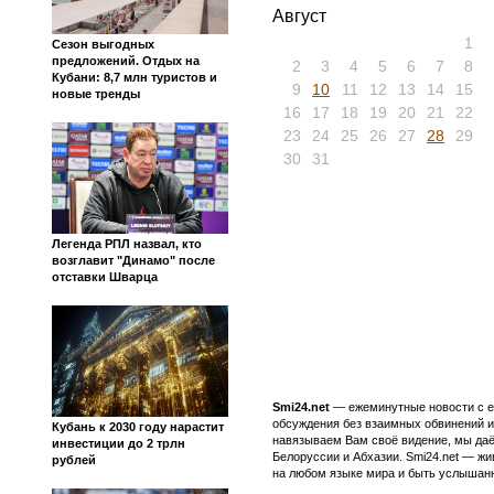
Август
1
Сезон выгодных
предложений. Отдых на
2
3
4
5
6
7
8
Кубани: 8,7 млн туристов и
9
10
11
12
13
14
15
новые тренды
16
17
18
19
20
21
22
23
24
25
26
27
28
29
30
31
Легенда РПЛ назвал, кто
возглавит "Динамо" после
отставки Шварца
Smi24.net
— ежеминутные новости с еж
обсуждения без взаимных обвинений и 
Кубань к 2030 году нарастит
навязываем Вам своё видение, мы даё
инвестиции до 2 трлн
Белоруссии и Абхазии. Smi24.net — ж
рублей
на любом языке мира и быть услышанн