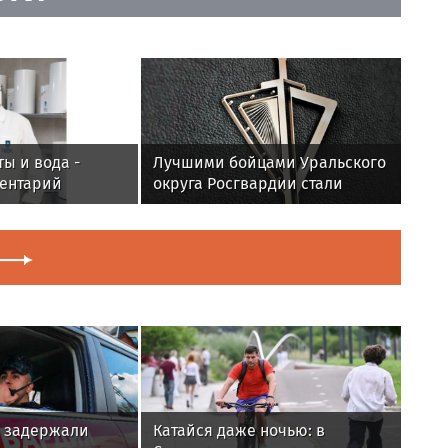
ты и вода -
Лучшими бойцами Уральского
ентарий
округа Росгвардии стали
кова
военнослужащие озерского
соединения по охране важных
государственных объектов
 задержали
Катайся даже ночью: в