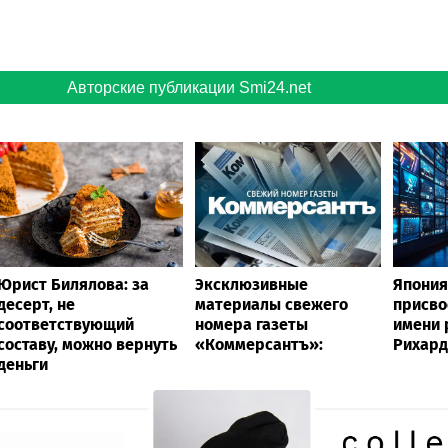
Авторские публикации Smi24.net
Юрист Билялова: за
Эксклюзивные
Япония
десерт, не
материалы свежего
присво
соответствующий
номера газеты
имени 
составу, можно вернуть
«Коммерсантъ»:
Рихард
деньги