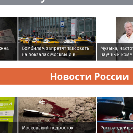
лжна
Бомбилам запретят таксовать
Музыка, часто
на вокзалах Москвы и в
научный комм
ионный
аэропорту «Внуково»
Алексея Горш
Новости России
Московский подросток
Росгвардейцы