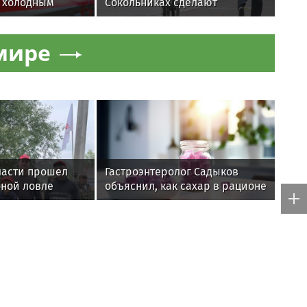
 холодным
Сокольниках сделают
шира в
велодорожку с подсветкой
мире
ласти прошел
Гастроэнтеролог Садыков
бной ловле
объяснил, как сахар в рационе
ускоряет изнашивание тканей
жников
ире