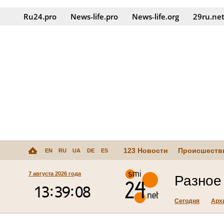
Ru24.pro
News‑life.pro
News‑life.org
29ru.ne
123 Новости
Происшеств
EN
RU
UA
DE
ES
7 августа 2026 года
Разное 
Сегодня
Арх