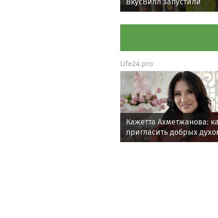
ВкусВилл запустили
совместный проект по
раздельному сбору вто
Life24.pro
Кажетта Ахметжанова: к
пригласить добрых духо
новый дом
News.tennis