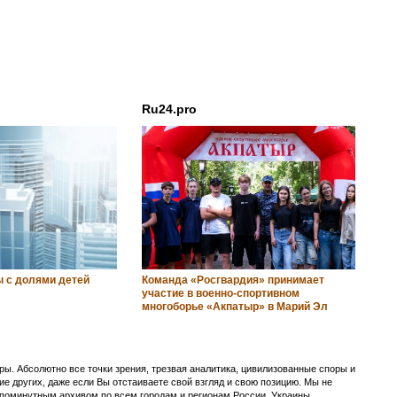
Ru24.pro
 с долями детей
Команда «Росгвардия» принимает
участие в военно-спортивном
многоборье «Акпатыр» в Марий Эл
ы. Абсолютно все точки зрения, трезвая аналитика, цивилизованные споры и
ие других, даже если Вы отстаиваете свой взгляд и свою позицию. Мы не
с поминутным архивом по всем городам и регионам России, Украины,