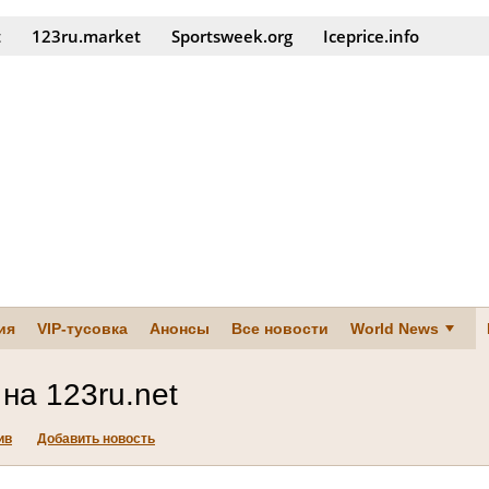
t
123ru.market
Sportsweek.org
Iceprice.info
ия
VIP-тусовка
Анонсы
Все новости
World News
на 123ru.net
ив
Добавить новость