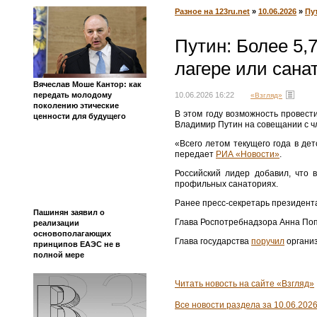
Разное на 123ru.net
»
10.06.2026
»
Пу
Путин: Более 5,
лагере или сана
Вячеслав Моше Кантор: как
передать молодому
10.06.2026 16:22
«Взгляд»
поколению этические
В этом году возможность провест
ценности для будущего
Владимир Путин на совещании с ч
«Всего летом текущего года в дет
передает
РИА «Новости»
.
Российский лидер добавил, что 
профильных санаториях.
Ранее пресс-секретарь президент
Пашинян заявил о
Глава Роспотребнадзора Анна По
реализации
основополагающих
Глава государства
поручил
организ
принципов ЕАЭС не в
полной мере
Читать новость на сайте «Взгляд»
Все новости раздела за 10.06.202