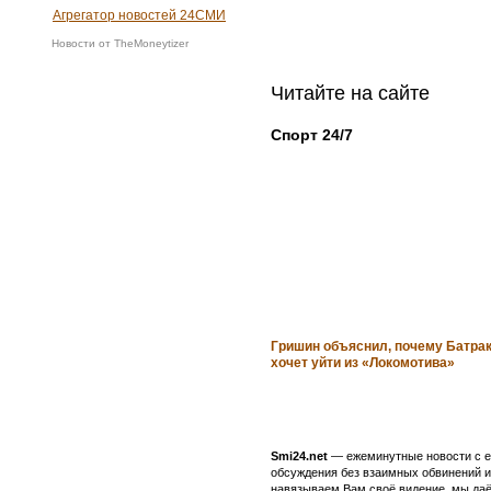
Агрегатор новостей 24СМИ
Новости от TheMoneytizer
Читайте на сайте
Спорт 24/7
Гришин объяснил, почему Батра
хочет уйти из «Локомотива»
Smi24.net
— ежеминутные новости с еж
обсуждения без взаимных обвинений и 
навязываем Вам своё видение, мы даё