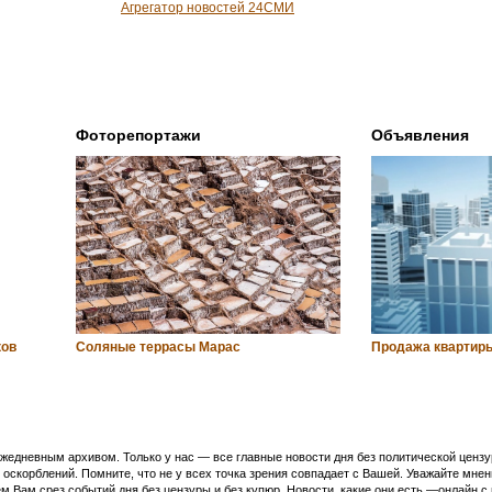
Агрегатор новостей 24СМИ
Фоторепортажи
Объявления
ков
Соляные террасы Марас
Продажа квартиры
едневным архивом. Только у нас — все главные новости дня без политической цензур
оскорблений. Помните, что не у всех точка зрения совпадает с Вашей. Уважайте мнен
м Вам срез событий дня без цензуры и без купюр. Новости, какие они есть —онлайн 