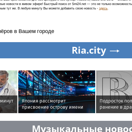
ивые новости в живом эфире! Быстрый поиск от Smi24.net — это не только возможнос
ым тут же. В любую минуту Вы можете добавить свою новость -
здесь
.
нёров в Вашем городе
Ria.city
 минут
Япония рассмотрит
Подросток по
присвоение острову имени
ранение в дра
разведчика Рихарда Зорге
Москвы
Музыкальные ново