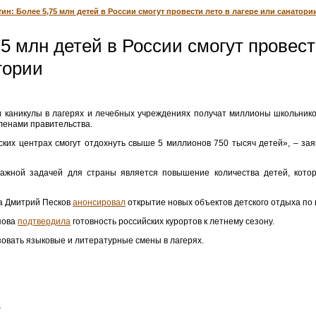
тин: Более 5,75 млн детей в России смогут провести лето в лагере или санатори
75 млн детей в России смогут провест
тории
и каникулы в лагерях и лечебных учреждениях получат миллионы школьник
ленами правительства.
ских центрах смогут отдохнуть свыше 5 миллионов 750 тысяч детей», – заяв
важной задачей для страны является повышение количества детей, котор
а Дмитрий Песков
анонсировал
открытие новых объектов детского отдыха по 
пова
подтвердила
готовность российских курортов к летнему сезону.
овать языковые и литературные смены в лагерях.
6