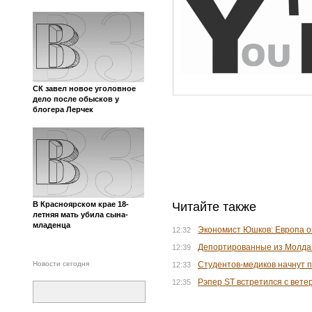
СК завел новое уголовное
дело после обысков у
блогера Лерчек
В Красноярском крае 18-
Читайте также
летняя мать убила сына-
младенца
Экономист Юшков: Европа оп
12:32
Депортированные из Молдав
12:39
Новости сегодня
Студентов-медиков начнут п
12:33
Рэпер ST встретился с вете
12:35