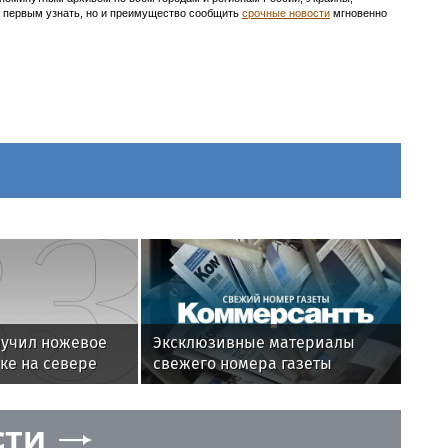
ть первым узнать, но и преимущество сообщить
срочные новости
мгновенно
лучил ножевое
Эксклюзивные материалы
ке на севере
свежего номера газеты
«Коммерсантъ»:
сти