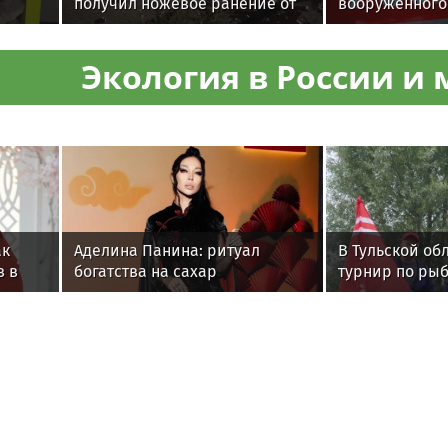
получил ножевое ранение от
вооруженного
брата друга, нападавшего
оружием дебо
рсырья
поймали
Подмосковье
Экология в России и 
ак
Аделина Панина: ритуал
В Тульской об
в в
богатства на сахар
турнир по ры
среди команд
железнодоро
Спорт в России и м