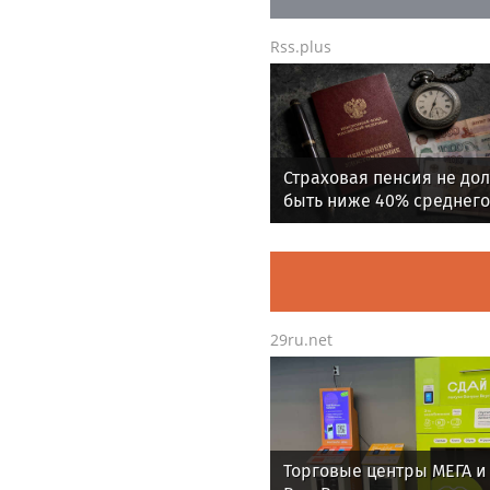
Rss.plus
Страховая пенсия не до
быть ниже 40% среднего
заработка за предпенс
год работы
29ru.net
Торговые центры МЕГА и