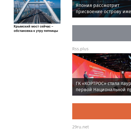
Япония рассмотрит
присвоение острову им
разведчика Рихарда Зор
Крымский мост сейчас –
обстановка к утру пятницы
Rss.plus
ГК «КОРТРОС» стала лау
первой Национальной п
в области архитектуры 
градостроительства за 
района «Академический
29ru.net