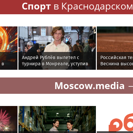
Спорт
в Краснодарском
Андрей Рублёв вылетел с
Российская те
 в
турнира в Монреале, уступив
Веснина высо
281-й ракетке мира
Лютовой в тур
Memphis Class
Moscow.media