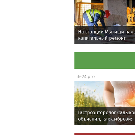
На станции Мытищи нач
капитальный ремонт
пассажирских платфор
Life24.pro
Гастроэнтеролог Садыко
объяснил, как амброзия
может влиять на ЖКТ