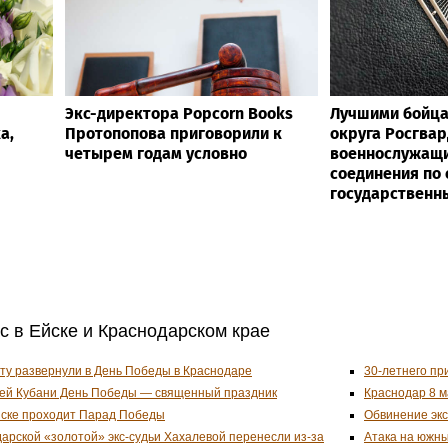
Экс-директора Popcorn Books
Лучшими бойца
а,
Протопопова приговорили к
округа Росгвар
четырем годам условно
военнослужащи
соединения по
государственн
ас в Ейске и Краснодарском крае
ту развернули в День Победы в Краснодаре
30-летнего пр
елей Кубани День Победы — священный праздник
Краснодар 8 м
йске проходит Парад Победы
Обвинение экс
арской «золотой» экс-судьи Хахалевой перенесли из-за
Атака на южны