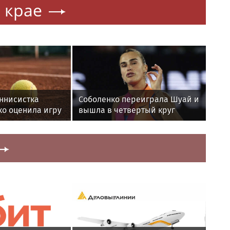
 крае
ннисистка
Соболенко переиграла Шуай и
ко оценила игру
вышла в четвертый круг
нире WTA The
турнира в Торонто
ic