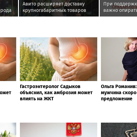
Авито расширяет доставку
При поддержк
орода
крупногабаритных товаров
важно опирать
вместе с «Байкал Сервис»
рыночный спр
Гастроэнтеролог Садыков
Ольга Романив:
может
объяснил, как амброзия может
мужчина скоро
влиять на ЖКТ
предложение