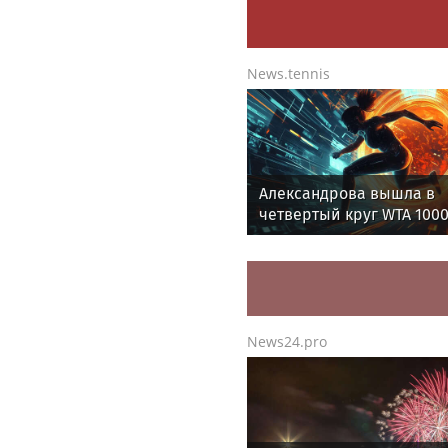
News.tennis
Александрова вышла в
четвертый круг WTA 1000
Торонто
News24.pro