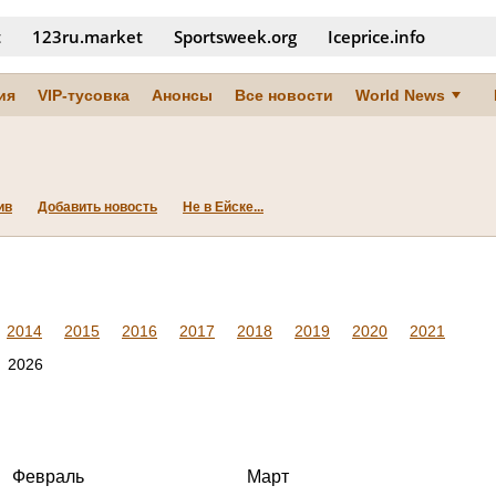
t
123ru.market
Sportsweek.org
Iceprice.info
ия
VIP-тусовка
Анонсы
Все новости
World News
ив
Добавить новость
Не в Ейске...
2014
2015
2016
2017
2018
2019
2020
2021
2026
Февраль
Март