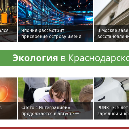
ался
Япония рассмотрит
В Москве зав
присвоение острову имени
восстановлен
м
разведчика Рихарда Зорге
исторического
века
Экология
в Краснодарск
в
«Лето с Интеграцией»
PUNKT E: 5 ле
продолжается в августе —
зарядной инф
заключительный месяц
программы