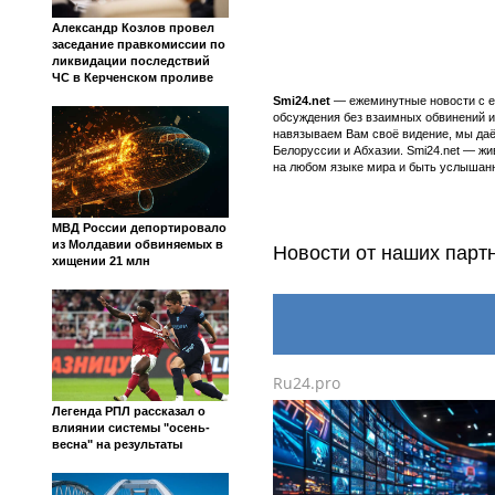
Александр Козлов провел
заседание правкомиссии по
ликвидации последствий
ЧС в Керченском проливе
Smi24.net
— ежеминутные новости с еж
обсуждения без взаимных обвинений и 
навязываем Вам своё видение, мы даё
Белоруссии и Абхазии. Smi24.net — ж
на любом языке мира и быть услышанн
МВД России депортировало
из Молдавии обвиняемых в
Новости от наших парт
хищении 21 млн
Ru24.pro
Легенда РПЛ рассказал о
влиянии системы "осень-
весна" на результаты