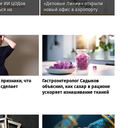
е ИИ ЦОДов
«Деловые Линии» открыли
ся на
новый офис в аэропорту
ос
Благовещенска
 признаки, что
Гастроэнтеролог Садыков
 сделает
объяснил, как сахар в рационе
ускоряет изнашивание тканей