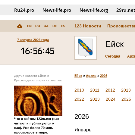
Ru24.pro
News‑life.pro
News‑life.org
29ru.ne
123 Новости
Происшеств
EN
RU
UA
DE
ES
7 августа 2026 года
Ейск
Сегодня
Арх
Ейск
»
Архив
»
2026
Другие новости Ейска и
Краснодарского края на этот час
2010
2011
2012
2013
2022
2023
2024
2025
2026
Что с сайтом 123ru.net (нас
читают и публикуются у
нас). Уже более 70 млн.
Январь
просмотров в мире.