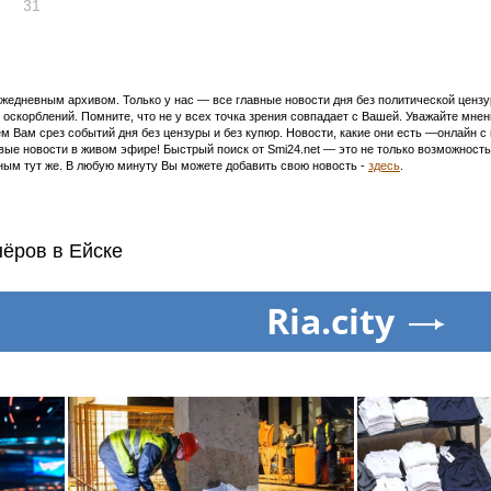
31
едневным архивом. Только у нас — все главные новости дня без политической цензур
оскорблений. Помните, что не у всех точка зрения совпадает с Вашей. Уважайте мнен
м Вам срез событий дня без цензуры и без купюр. Новости, какие они есть —онлайн 
ивые новости в живом эфире! Быстрый поиск от Smi24.net — это не только возможнос
ым тут же. В любую минуту Вы можете добавить свою новость -
здесь
.
нёров в Ейске
Ria.city