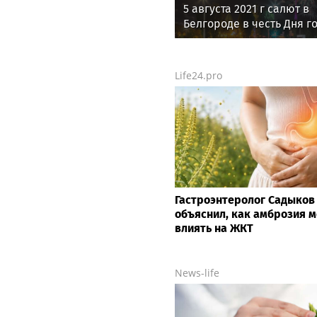
5 августа 2021 г салют в
Белгороде в честь Дня г
Life24.pro
Гастроэнтеролог Садыков
объяснил, как амброзия 
влиять на ЖКТ
News-life