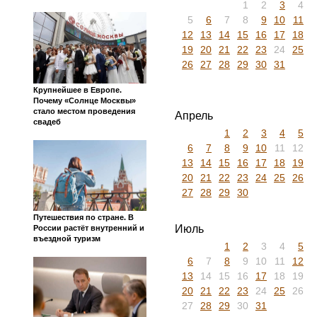
1
2
3
4
5
6
7
8
9
10
11
12
13
14
15
16
17
18
19
20
21
22
23
24
25
26
27
28
29
30
31
Крупнейшее в Европе.
Почему «Солнце Москвы»
стало местом проведения
Апрель
свадеб
1
2
3
4
5
6
7
8
9
10
11
12
13
14
15
16
17
18
19
20
21
22
23
24
25
26
27
28
29
30
Путешествия по стране. В
Июль
России растёт внутренний и
въездной туризм
1
2
3
4
5
6
7
8
9
10
11
12
13
14
15
16
17
18
19
20
21
22
23
24
25
26
27
28
29
30
31