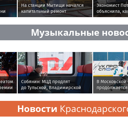
На станции Мытищи начался
Экономист По
ени
капитальный ремонт
объяснила, ка
ге
пассажирских платформ
собрать ребен
Музыкальные ново
реатом
Собянин: МЦД продлят
В Московской 
ремии
до Тульской, Владимирской
продолжается 
и
и Ярославской областей
Александра О
проект
Новости
Краснодарског
»