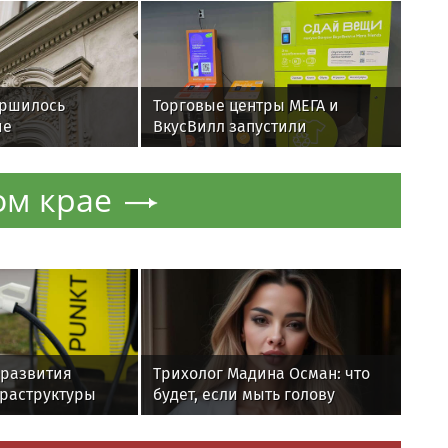
ершилось
Торговые центры МЕГА и
ие
ВкусВилл запустили
 здания XIX
совместный проект по
раздельному сбору вторсырья
ом крае
т развития
Трихолог Мадина Осман: что
раструктуры
будет, если мыть голову
ежедневно