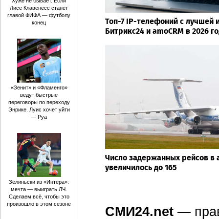
Хуже не бывает. Если
Лисе Клавенесс станет
главой ФИФА — футболу
Топ-7 IP-телефоний с лучшей 
конец
Битрикс24 и amoCRM в 2026 го
«Зенит» и «Фламенго»
ведут быстрые
переговоры по переходу
Энрике. Луис хочет уйти
— Руа
Число задержанных рейсов в 
увеличилось до 165
Зелиньски из «Интера»:
мечта — выиграть ЛЧ.
Сделаем всё, чтобы это
произошло в этом сезоне
СМИ24.net
— пра