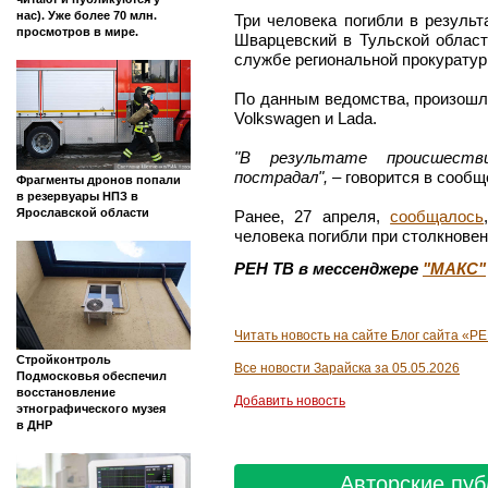
нас). Уже более 70 млн.
Три человека погибли в результ
просмотров в мире.
Шварцевский в Тульской област
службе региональной прокуратур
По данным ведомства, произошл
Volkswagen и Lada.
"В результате происшеств
пострадал",
– говорится в сообщ
Фрагменты дронов попали
в резервуары НПЗ в
Ярославской области
Ранее, 27 апреля,
сообщалось
человека погибли при столкновен
РЕН ТВ в мессенджере
"МАКС"
Читать новость на сайте Блог сайта «Р
Стройконтроль
Все новости Зарайска за 05.05.2026
Подмосковья обеспечил
восстановление
Добавить новость
этнографического музея
в ДНР
Авторские пуб