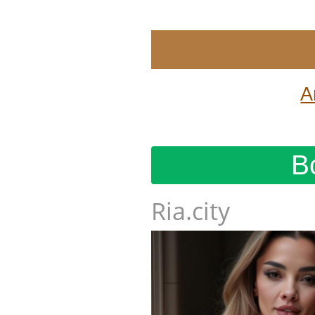
А
В
Ria.city