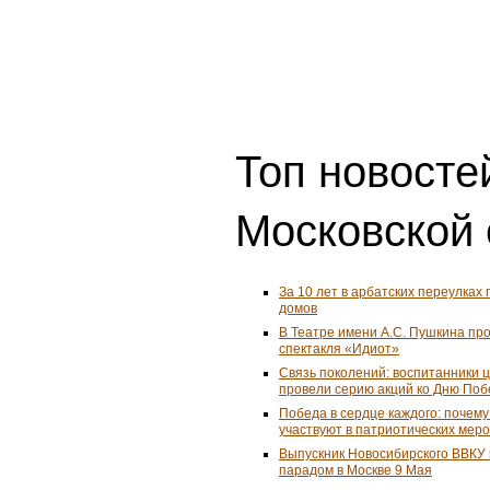
Топ новостей
Московской 
За 10 лет в арбатских переулках 
домов
В Театре имени А.С. Пушкина пр
спектакля «Идиот»
Связь поколений: воспитанники 
провели серию акций ко Дню По
Победа в сердце каждого: почем
участвуют в патриотических мер
Выпускник Новосибирского ВВКУ
парадом в Москве 9 Мая