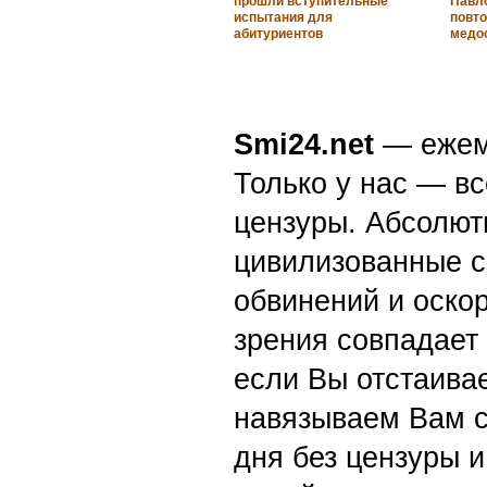
прошли вступительные
Павл
испытания для
повто
абитуриентов
медо
Smi24.net
— ежеми
Только у нас — вс
цензуры. Абсолютн
цивилизованные с
обвинений и оскор
зрения совпадает
если Вы отстаивае
навязываем Вам с
дня без цензуры и