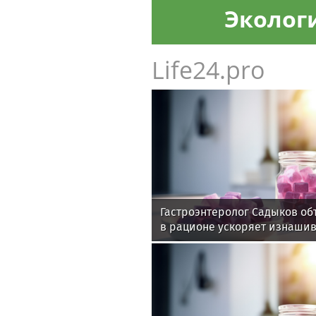
Эколог
Life24.pro
Гастроэнтеролог Садыков об
в рационе ускоряет изнаши