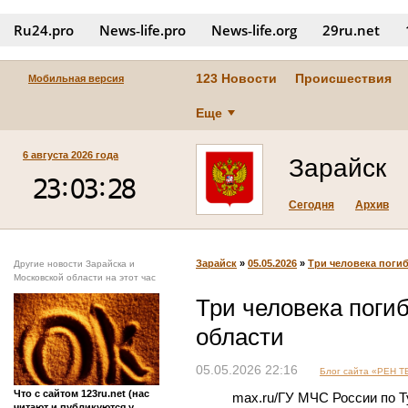
Ru24.pro
News‑life.pro
News‑life.org
29ru.net
123 Новости
Происшествия
Мобильная версия
Еще
6 августа 2026 года
Зарайск
Сегодня
Архив
Зарайск
»
05.05.2026
»
Три человека погиб
Другие новости Зарайска и
Московской области на этот час
Три человека поги
области
05.05.2026 22:16
Блог сайта «РЕН Т
Что с сайтом 123ru.net (нас
max.ru/ГУ МЧС России по Т
читают и публикуются у