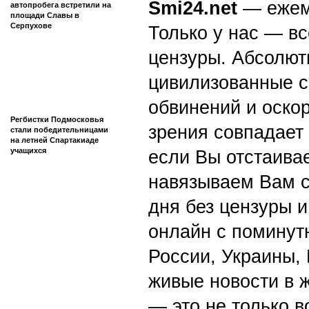
Smi24.net
— ежеми
автопробега встретили на
площади Славы в
Серпухове
Только у нас — вс
цензуры. Абсолютн
цивилизованные с
обвинений и оскор
Регбистки Подмосковья
зрения совпадает
стали победительницами
на летней Спартакиаде
учащихся
если Вы отстаивае
навязываем Вам с
дня без цензуры и
онлайн с поминут
России, Украины,
живые новости в 
— это не только в