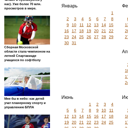
нас). Уже более 70 млн.
Январь
Фе
просмотров в мире.
1
2
3
4
5
6
7
8
9
10
11
12
13
14
15
1
16
17
18
19
20
21
22
2
23
24
25
26
27
28
29
2
30
31
Сборная Московской
Ап
области стала чемпионом на
летней Спартакиаде
учащихся по софтболу
1
1
2
Июнь
Ию
Мне бы в небо: как детей
учат планерному спорту и
1
2
3
4
управлению БПЛА
5
6
7
8
9
10
11
12
13
14
15
16
17
18
1
19
20
21
22
23
24
25
1