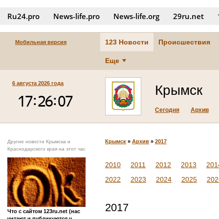
Ru24.pro
News‑life.pro
News‑life.org
29ru.net
123 Новости
Происшествия
Мобильная версия
Еще
6 августа 2026 года
Крымск
Сегодня
Архив
Крымск
»
Архив
»
2017
Другие новости Крымска и
Краснодарского края на этот час
2010
2011
2012
2013
201
2022
2023
2024
2025
202
2017
Что с сайтом 123ru.net (нас
читают и публикуются у