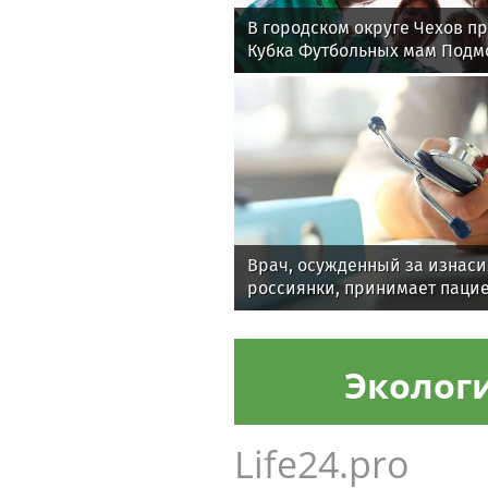
В городском округе Чехов п
Кубка Футбольных мам Подм
Врач, осужденный за изнас
россиянки, принимает пацие
Эколог
Life24.pro