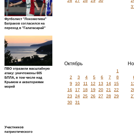
26
27
28
29
30
2
3
Футболист "Локомотива"
Батраков согласился на
переход в "Галатасарай"
Октябрь
Но
ПВО отразили масштабную
1
атаку: уничтожены 605
2
3
4
5
6
7
8
БПЛА, в том числе над
Крымом и акваториями
9
10
11
12
13
14
15
1
морей
16
17
18
19
20
21
22
2
23
24
25
26
27
28
29
2
30
31
Участников
патриотического