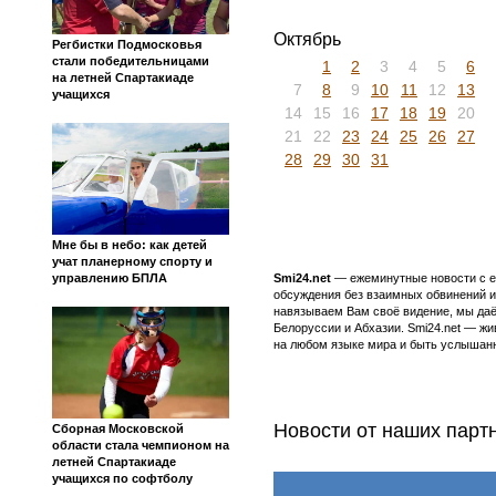
Октябрь
Регбистки Подмосковья
стали победительницами
1
2
3
4
5
6
на летней Спартакиаде
7
8
9
10
11
12
13
учащихся
14
15
16
17
18
19
20
21
22
23
24
25
26
27
28
29
30
31
Мне бы в небо: как детей
учат планерному спорту и
управлению БПЛА
Smi24.net
— ежеминутные новости с еж
обсуждения без взаимных обвинений и 
навязываем Вам своё видение, мы даё
Белоруссии и Абхазии. Smi24.net — ж
на любом языке мира и быть услышанн
Новости от наших парт
Сборная Московской
области стала чемпионом на
летней Спартакиаде
учащихся по софтболу