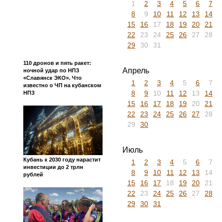
1
2
3
4
5
6
7
8
9
10
11
12
13
14
15
16
17
18
19
20
21
22
23
24
25
26
27
28
29
30
31
110 дронов и пять ракет:
Апрель
ночной удар по НПЗ
«Славянск ЭКО». Что
1
2
3
4
5
6
7
известно о ЧП на кубанском
8
9
10
11
12
13
14
НПЗ
15
16
17
18
19
20
21
22
23
24
25
26
27
28
29
30
Июль
Кубань к 2030 году нарастит
1
2
3
4
5
6
7
инвестиции до 2 трлн
8
9
10
11
12
13
14
рублей
15
16
17
18
19
20
21
22
23
24
25
26
27
28
29
30
31