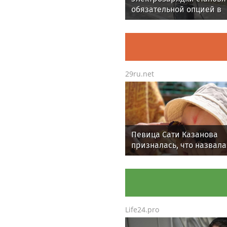
обязательной опцией в
высокобюджетных
новостройках
29ru.net
Певица Сати Казанова
призналась, что назвала
в честь индуистской бог
Life24.pro