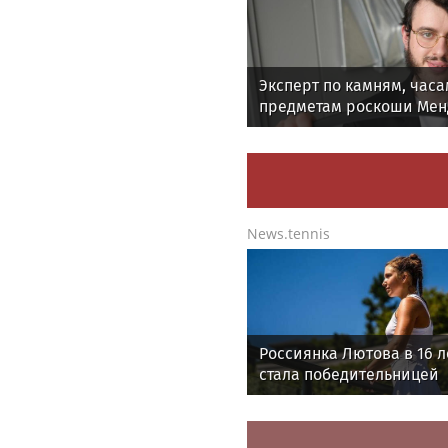
Эксперт по камням, часа
предметам роскоши Мен
Лифшиц: какие украшен
любят солнца моря и ба
News.tennis
Россиянка Лютова в 16 л
стала победительницей
дебютного для нее турн
WTA