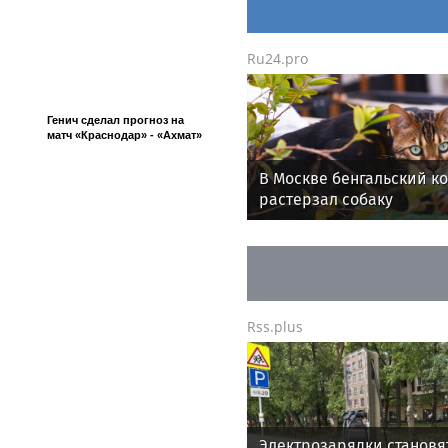
Ru24.pro
Генич сделал прогноз на
матч «Краснодар» - «Ахмат»
В Москве бенгальский ко
растерзал собаку
Rss.plus
Электрозарядки становя