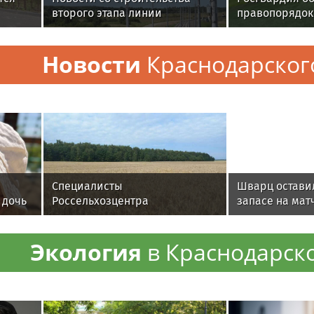
второго этапа линии
правопорядок
«Славянка»
матче РПЛ в Д
Новости
Краснодарског
Специалисты
Шварц остави
 дочь
Россельхозцентра
запасе на мат
ини
Подмосковья провели
апробацию новых сортов
Экология
в Краснодарск
злаковых