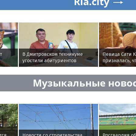
Ria.city
т
В Дмитровском техникуме
Певица Сати 
угостили абитуриентов
призналась, ч
мороженым
в честь индуи
Музыкальные ново
тся
Новости со строительства
Росгвардия о