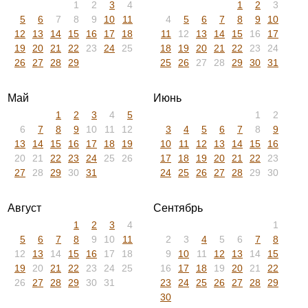
1
2
3
4
1
2
3
5
6
7
8
9
10
11
4
5
6
7
8
9
10
12
13
14
15
16
17
18
11
12
13
14
15
16
17
19
20
21
22
23
24
25
18
19
20
21
22
23
24
26
27
28
29
25
26
27
28
29
30
31
Май
Июнь
1
2
3
4
5
1
2
6
7
8
9
10
11
12
3
4
5
6
7
8
9
13
14
15
16
17
18
19
10
11
12
13
14
15
16
20
21
22
23
24
25
26
17
18
19
20
21
22
23
27
28
29
30
31
24
25
26
27
28
29
30
Август
Сентябрь
1
2
3
4
1
5
6
7
8
9
10
11
2
3
4
5
6
7
8
12
13
14
15
16
17
18
9
10
11
12
13
14
15
19
20
21
22
23
24
25
16
17
18
19
20
21
22
26
27
28
29
30
31
23
24
25
26
27
28
29
30