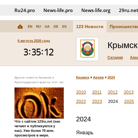
Ru24.pro
News‑life.pro
News‑life.org
29ru.ne
123 Новости
Происшеств
EN
RU
UA
DE
ES
6 августа 2026 года
Крымск
Сегодня
Арх
Крымск
»
Архив
»
2024
Другие новости Крымска и
Краснодарского края на этот час
2010
2011
2012
2013
2022
2023
2024
2025
2024
Что с сайтом 123ru.net (нас
читают и публикуются у
нас). Уже более 70 млн.
Январь
просмотров в мире.