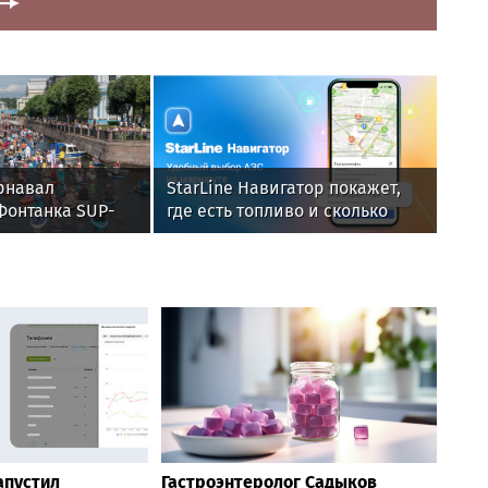
рнавал
StarLine Навигатор покажет,
Фонтанка SUP-
где есть топливо и сколько
анал. Санкт-
придется ждать на АЗС
апустил
Гастроэнтеролог Садыков