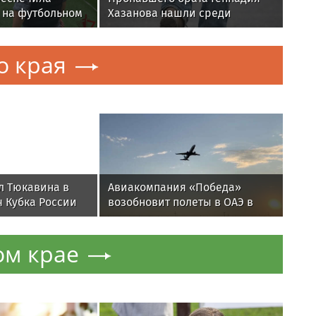
 на футбольном
Хазанова нашли среди
агестане
бездомных
о края
л Тюкавина в
Авиакомпания «Победа»
ч Кубка России
возобновит полеты в ОАЭ в
сентябре
ом крае