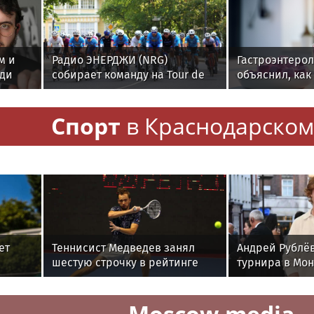
м и
Радио ЭНЕРДЖИ (NRG)
Гастроэнтерол
ди
собирает команду на Tour de
объяснил, как
ия не
Russie в Петербурге
ускоряет изн
ссейн
Спорт
в Краснодарском
ет
Теннисист Медведев занял
Андрей Рублёв
шестую строчку в рейтинге
турнира в Мон
ира
ATP
281-й ракетке
Moscow.media