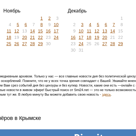
Ноябрь
Декабрь
1
2
3
1
4
5
6
7
8
9
10
2
3
4
5
6
7
8
11
12
13
14
15
16
17
9
10
11
12
13
14
15
18
19
20
21
22
23
24
16
17
18
19
20
21
22
25
26
27
28
29
30
23
24
25
26
27
28
29
30
31
едневным архивом. Только у нас — все главные новости дня без политической цензур
оскорблений. Помните, что не у всех точка зрения совпадает с Вашей. Уважайте мнен
м Вам срез событий дня без цензуры и без купюр. Новости, какие они есть —онлайн 
ивые новости в живом эфире! Быстрый поиск от Smi24.net — это не только возможнос
ым тут же. В любую минуту Вы можете добавить свою новость -
здесь
.
нёров в Крымске