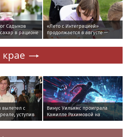
ог Садыков
«Лето с Интеграцией»
 сахар в рационе
продолжается в августе —
ашивание тканей
заключительный месяц
программы
 крае
 вылетел с
Винус Уильямс проиграла
реале, уступив
Камилле Рахимовой на
 мира
турнире WTA 1000