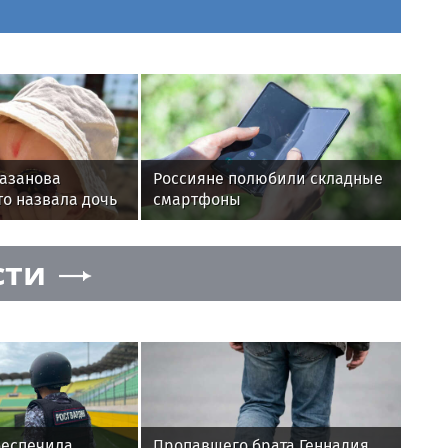
Казанова
Россияне полюбили складные
то назвала дочь
смартфоны
стской богини
сти
беспечила
Пропавшего брата Геннадия