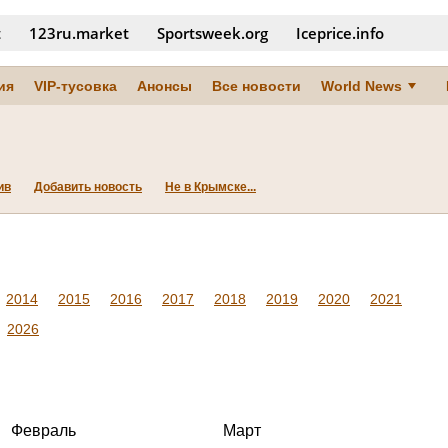
t
123ru.market
Sportsweek.org
Iceprice.info
ия
VIP-тусовка
Анонсы
Все новости
World News
ив
Добавить новость
Не в Крымске...
2014
2015
2016
2017
2018
2019
2020
2021
2026
Февраль
Март