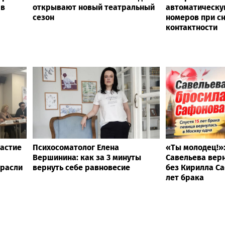
 в
открывают новый театральный
автоматическу
сезон
номеров при с
контактности
астие
Психосоматолог Елена
«Ты молодец!»
Вершинина: как за 3 минуты
Савельева верн
трасли
вернуть себе равновесие
без Кирилла Са
лет брака