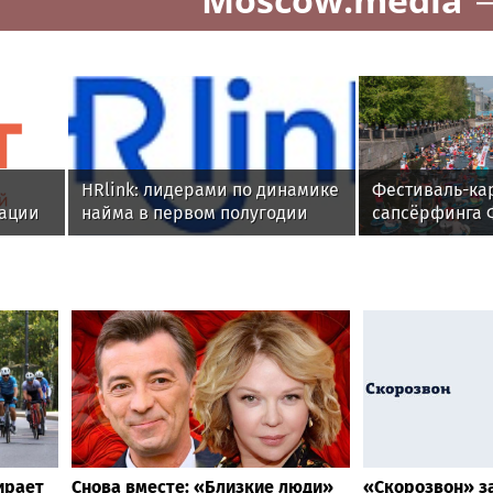
HRlink: лидерами по динамике
Фестиваль-ка
уации
найма в первом полугодии
сапсёрфинга 
стали компании из ритейла,
2026. Крюков к
агробизнеса и строительства
Петербург
ирает
Снова вместе: «Близкие люди»
«Скорозвон» з