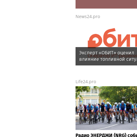
News24.pro
Эксперт «ОБИТ» оценил
влияние топливной сит
на рынок электроники
Life24.pro
Радио ЭНЕРДЖИ (NRG) соб