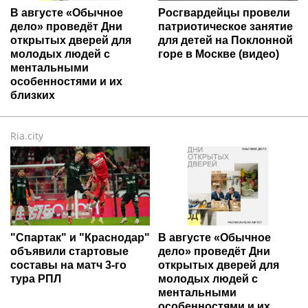
В августе «Обычное
Росгвардейцы провели
дело» проведёт Дни
патриотическое занятие
открытых дверей для
для детей на Поклонной
молодых людей с
горе в Москве (видео)
ментальными
особенностями и их
близких
Ria.city
"Спартак" и "Краснодар"
В августе «Обычное
объявили стартовые
дело» проведёт Дни
составы на матч 3-го
открытых дверей для
тура РПЛ
молодых людей с
ментальными
особенностями и их