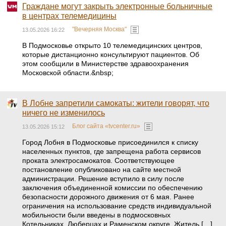
Граждане могут закрыть электронные больничные
в центрах телемедицины
"Вечерняя Москва"
13.05.2026 16:22
В Подмосковье открыто 10 телемедицинских центров,
которые дистанционно консультируют пациентов. Об
этом сообщили в Министерстве здравоохранения
Московской области.&nbsp;
В Лобне запретили самокаты: жители говорят, что
ничего не изменилось
Блог сайта «tvcenter.ru»
13.05.2026 15:12
Город Лобня в Подмосковье присоединился к списку
населенных пунктов, где запрещена работа сервисов
проката электросамокатов. Соответствующее
постановление опубликовано на сайте местной
администрации. Решение вступило в силу после
заключения объединенной комиссии по обеспечению
безопасности дорожного движения от 6 мая. Ранее
ограничения на использование средств индивидуальной
мобильности были введены в подмосковных
Котельниках, Люберцах и Раменском округе. Житель […]