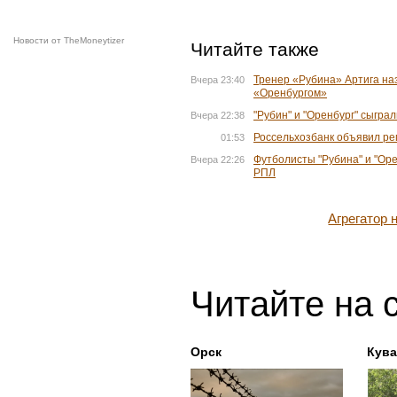
Новости от TheMoneytizer
Читайте также
Тренер «Рубина» Артига на
Вчера 23:40
«Оренбургом»
"Рубин" и "Оренбург" сыгра
Вчера 22:38
Россельхозбанк объявил ре
01:53
Футболисты "Рубина" и "Оре
Вчера 22:26
РПЛ
Агрегатор
Читайте на 
Орск
Кув