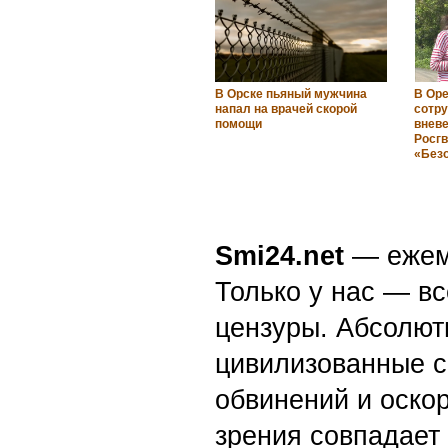
В Орске пьяный мужчина
В Оре
напал на врачей скорой
сотр
помощи
внев
Росг
«Без
Smi24.net
— ежеми
Только у нас — вс
цензуры. Абсолютн
цивилизованные с
обвинений и оскор
зрения совпадает