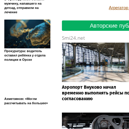
мужчину, напавшего на
Агрегато
детсад, отправили на
лечение
Авторские пуб
Smi24.net
Прокуратура: водитель
оставил ребёнка у отдела
полиции в Орске
Аэропорт Внуково начал
временно выполнять рейсы п
согласованию
Ахметзянов: «Могли
рассчитывать на большее»