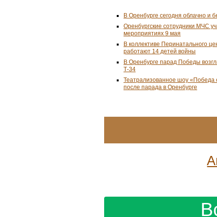
В Оренбурге сегодня облачно и б
Оренбургские сотрудники МЧС уч
мероприятиях 9 мая
В коллективе Перинатального це
работают 14 детей войны
В Оренбурге парад Победы возгл
Т-34
Театрализованное шоу «Победа о
после парада в Оренбурге
А
В