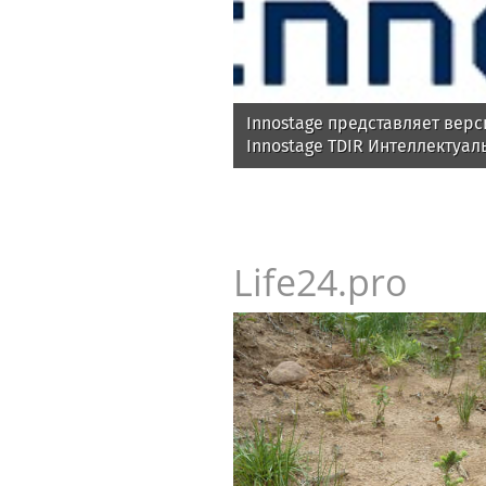
Innostage представляет верс
Innostage TDIR Интеллектуал
автоматизация расследован
Life24.pro