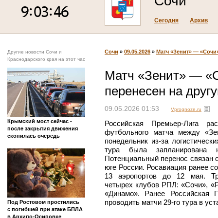
Сочи
Сегодня
Архив
Сочи
»
09.05.2026
»
Матч «Зенит» — «Сочи
Другие новости Сочи и
Краснодарского края на этот час
Матч «Зенит» — «
перенесен на друг
09.05.2026 01:53
Vprognoze.ru
Крымский мост сейчас -
Российская Премьер-Лига рас
после закрытия движения
футбольного матча между «Зе
скопилась очередь
понедельник из-за логистически
тура была запланирована 
Потенциальный перенос связан с
юге России. Росавиация ранее 
13 аэропортов до 12 мая. Тр
четырех клубов РПЛ: «Сочи», «Р
«Динамо». Ранее Российская 
проводить матчи 29-го тура в ус
Под Ростовом простились
с погибшей при атаке БПЛА
в Архипо-Осиповке