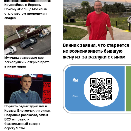
Крупнейшее в Европе.
Почему «Солнце Москвы»
стало местом проведения
свадеб
Винник заявил, что старается
не возненавидеть бывшую
жену из-за разлуки с сыном
Мужчина разгромил две
легковушки и открыл врата
в иные миры
Мы
в Telegram
Портить отдых туристам в
Крыму: Блогер-миллионник
Подоляка рассказал, зачем
ВСУ отправили
безэкипажный катер к
берегу Ялты