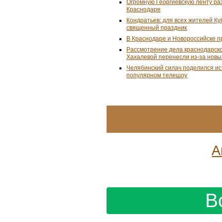
Огромную Георгиевскую ленту ра
Краснодаре
Кондратьев: для всех жителей К
священный праздник
В Краснодаре и Новороссийске 
Рассмотрение дела краснодарско
Хахалевой перенесли из-за новы
Челябинский силач поделился ис
популярном телешоу
А
В