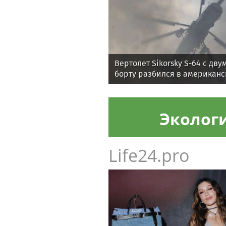
Вертолет Sikorsky S-64 с дв
борту разбился в американс
Эколог
Life24.pro