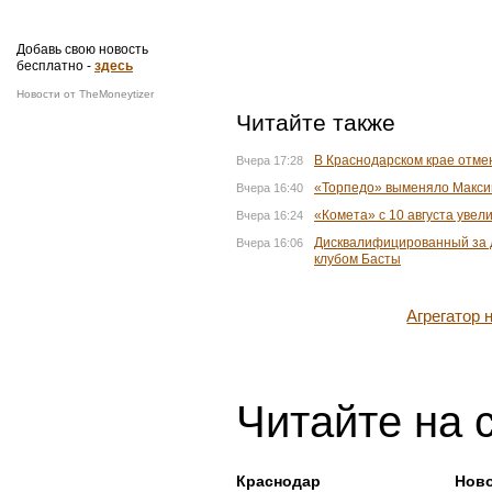
Добавь свою новость
бесплатно -
здесь
Новости от TheMoneytizer
Читайте также
В Краснодарском крае отме
Вчера 17:28
«Торпедо» выменяло Максим
Вчера 16:40
«Комета» с 10 августа увел
Вчера 16:24
Дисквалифицированный за д
Вчера 16:06
клубом Басты
Агрегатор
Читайте на 
Краснодар
Ново